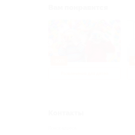
Вам понравится
-50%
-
р и педикюр
Развлечения для детей
Контакты
Поиск адреса