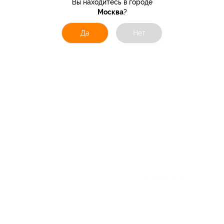
Вы находитесь в городе
Москва
?
Да
Нет
★
★
★
★
★