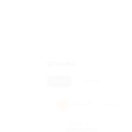
Отзывы
Новые
Полезные
Елена П.
Е
2 года назад
Достоинства
Кожа засияла