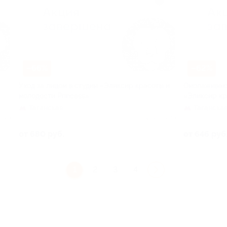
–66%
–62%
Уход за лицом в студии «Эликсир красоты и
Омолаживаю
молодости Princess»
«Эликсир кр
Таганская
Таганска
но 9
Куплено 29
от 680 руб.
от 646 руб
1
2
3
4