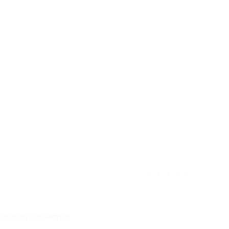
отзыв полезен для вас?
★
★
★
★
★
близость от метро