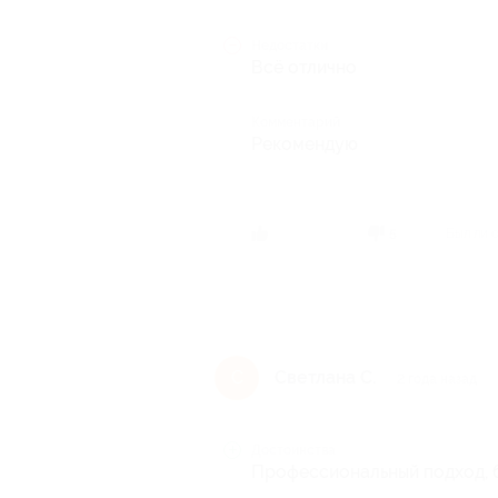
Недостатки
Всё отлично
Комментарий
Рекомендую
Был ли 
5
Светлана С.
С
2 года назад
Достоинства
Профессиональный подход, 