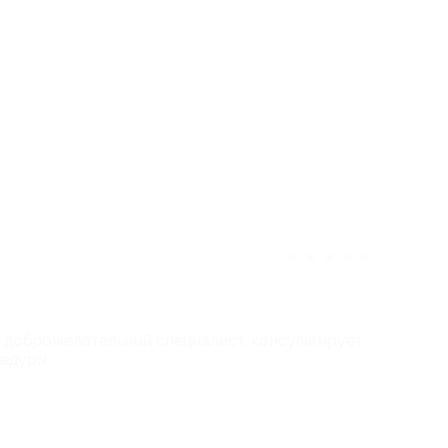
отзыв полезен для вас?
★
★
★
★
★
 доброжелательный специалист, консультирует
едуры.