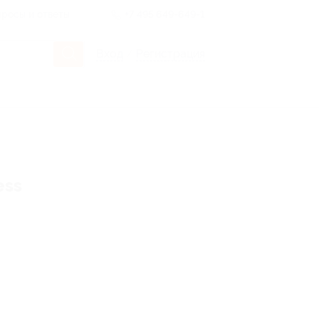
росы и ответы
+7 495 649-649-1
Вход
/
Регистрация
ess