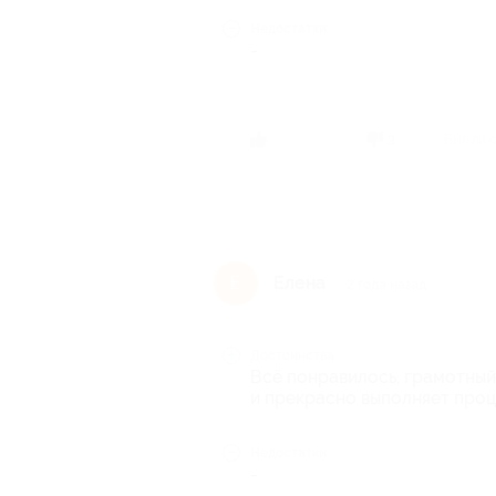
Недостатки
-
Был ли 
3
Елена
Е
2 года назад
Достоинства
Всё понравилось, грамотный
и прекрасно выполняет проц
Недостатки
-