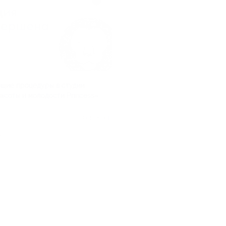
щие процедуры в студии
асоты и молодости Princess»
я
Куплено 15
.