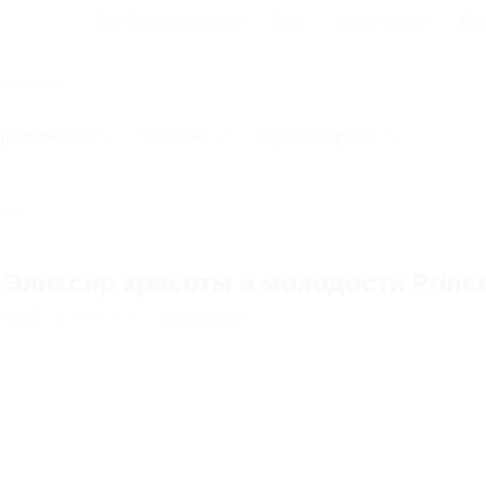
Для Вашего бизнеса
Блог
Франчайзинг
Воп
Промокоды
Кэшбэк
Афиша города
cess
Эликсир красоты и молодости Princ
4.95
★
★
★
★
★
148
отзывов