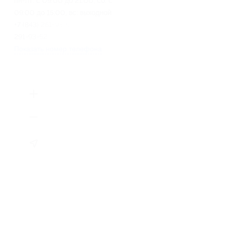
пн-пт: с 09:00 до 21:00, сб: с
09:00 до 15:00, вс: выходной
+7 (843) 261-93-52, +7 (937)
291-93-52
Показать номер телефона