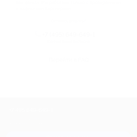
вам деньги. Мы работаем только с проверенными
и надежными партнерами
Остались вопросы?
+7 (495) 649-649-1
Горячая линия Биглиона
Перейти в FAQ
+7 495 649-649-1
Для звонка из Москвы
и регионов России