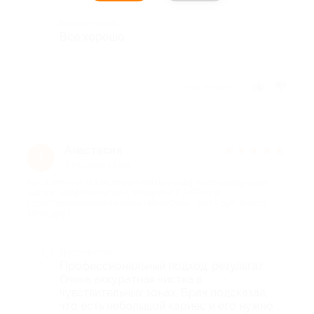
Комментарий
Все хорошо
Отзыв полезен?
Анастасия
★
★
★
★
★
А
5 месяцев назад
про Комплексная медицинская процедура ультразвуковой
чистки, шлифовки зубов с полировкой AirFlow в
стоматологической клинике «ВитаСтом» (2475 руб. вместо
4500 руб.)
Достоинства
Профессиональный подход, результат.
Очень аккуратная чистка в
чувствительных зонах. Врач подсказал,
что есть небольшой кариес и его нужно