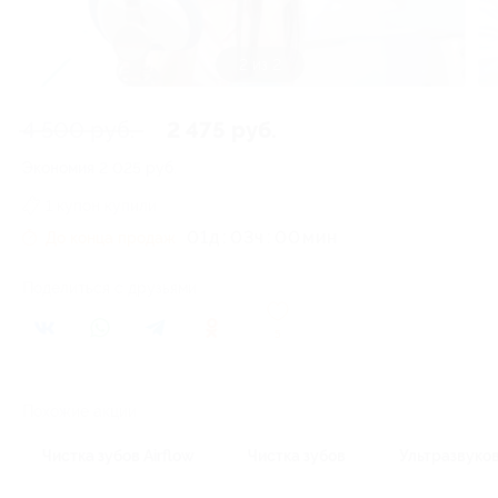
2 из 2
4 500 руб.
2 475 руб.
Экономия
2 025 руб.
1 купон купили
01
д
03
ч
00
До конца продаж
Поделиться с друзьями
5
Похожие акции
Чистка зубов Airflow
Чистка зубов
Ультразвуков