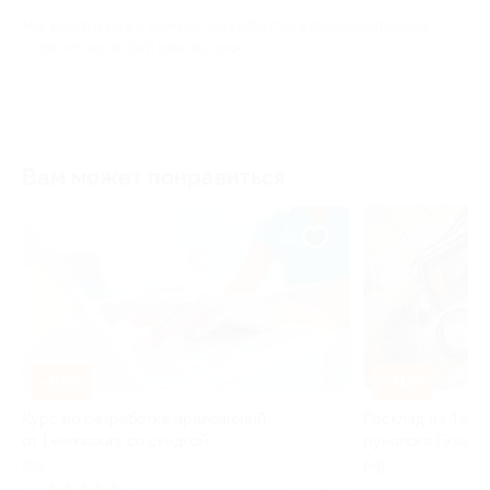
Мы всегда рады помочь: служба поддержки Биглиона
ответит на любой ваш вопрос
Вам может понравиться
–95%
–40%
е
Курс по разработке приложений
Расклад на Таро
от Learncours со скидкой
рунолога Гузели
РФ
РФ
13
4.7
(5)
Куплено 4