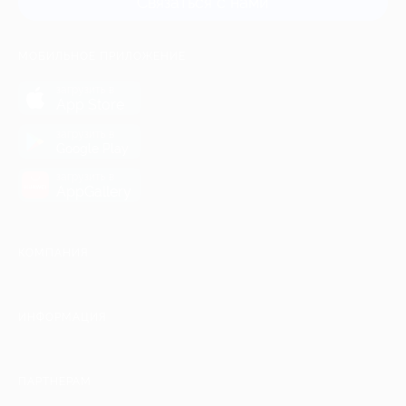
Связаться с нами
МОБИЛЬНОЕ ПРИЛОЖЕНИЕ
загрузить в
App Store
загрузить в
Google Play
загрузить в
AppGallery
КОМПАНИЯ
ИНФОРМАЦИЯ
ПАРТНЕРАМ