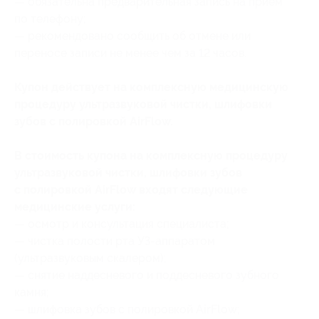
— обязательна предварительная запись на прием
по телефону;
— рекомендовано сообщить об отмене или
переносе записи не менее чем за 12 часов.
Купон действует на комплексную медицинскую
процедуру ультразвуковой чистки, шлифовки
зубов с полировкой AirFlow.
В стоимость купона на комплексную процедуру
ультразвуковой чистки, шлифовки зубов
с полировкой AirFlow входят следующие
медицинские услуги:
— осмотр и консультация специалиста;
— чистка полости рта УЗ-аппаратом
(ультразвуковым скалером);
— снятие наддесневого и поддесневого зубного
камня;
— шлифовка зубов с полировкой AirFlow;