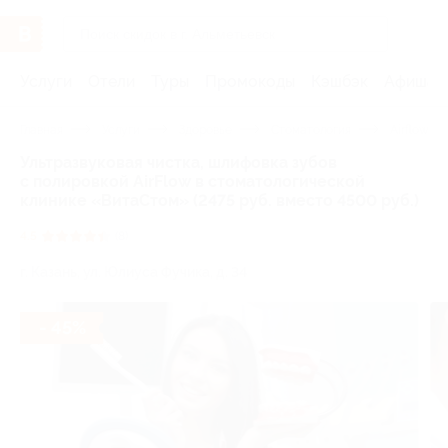
Услуги
Отели
Туры
Промокоды
Кэшбэк
Афиша 
Главная
Услуги
Здоровье
Стоматология
Airflow
Ультразвуковая чистка, шлифовка зубов
с полировкой AirFlow в стоматологической
клинике «ВитаСтом» (2475 руб. вместо 4500 руб.)
4.5
(8)
г. Казань, ул. Юлиуса Фучика, д. 34
- 45%