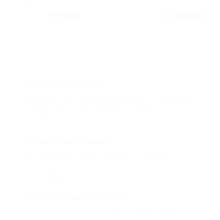
990 руб.
от 360 руб.
19 800 руб.
Что такое Биглион?
Biglion это про специальные акции, по условиям
которых вы можете приобрести купон со
скидкой от 50 до 90%
Откуда такие скидки?
Мы непосредственно работаем с каждым
партнером и договариваемся с ним о лучших
условиях для вас
Смогу ли я вернуть купон?
Если что-то случится, мы обязательно вернем