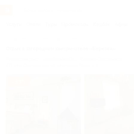
Услуги
Отели
Туры
Промокоды
Кэшбэк
Афиша 
Главная
Отели
Поволжье
Казань
Отдых в загородном кантри-отеле «Березки»
Чувашская респ., Чебоксарский м.о., Вурман-Сюктерское
СП, дер. Вурманкасы, ул. Берёзовая Роща, д. 2
- 53%