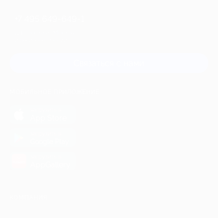
+7 495 649-649-1
Для звонка из Москвы
и регионов России
Связаться с нами
МОБИЛЬНОЕ ПРИЛОЖЕНИЕ
загрузить в
App Store
загрузить в
Google Play
загрузить в
AppGallery
КОМПАНИЯ