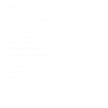
Адресa
Все акции
Березки
Перейти на сайт партнера
Юридическая информация о партнёре
Чувашская респ.,
Чебоксарский м.о., Вурман-
Сюктерское СП, дер.
Вурманкасы, ул. Берёзовая
Роща, д. 2
по предварительному
бронированию
+7 (987) 577-03-33, +7 (835)
240-64-06
Показать номер телефона