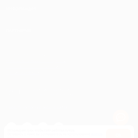
ИНФОРМАЦИЯ
ПАРТНЕРАМ
© 2010-2026 BIGLION
Обработка персональных данных
Пользовательское соглашение
Публичная оферта
Гарантия, поддержка
24 часа и возврат средств
Перейти на полную версию сайта
Используем куки, чтобы сайт работал лучше.
Оставаясь с нами, вы соглашаетесь на использование
файлов
Оk
куки.