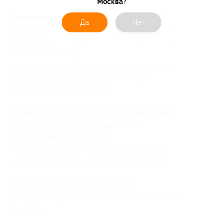
Москва
?
Дополнительные преимущества:
Да
Нет
— дети до 6 лет могут проживать в номере
бесплатно без предоставления отдельного
спального места;
— при аренде трех номеров для компании
из 6 человек предоставляется скидка
на посещение бани и ужин.
Дополнительные услуги, которые можно
приобрести при необходимости:
— обед, ужин в ресторане;
— русская баня — от 6000 руб./2 часа;
— финская сауна — от 4000 руб./2 часа.
Объект прошел классификацию.
Номер реестровой записи:
С212024004499
.
Свернуть