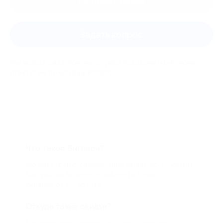
Оставить отзыв
Задать вопрос
Мы всегда рады помочь: служба поддержки Биглиона
ответит на любой ваш вопрос
Что такое Биглион?
Biglion это про специальные акции, по условиям
которых вы можете приобрести купон со
скидкой от 50 до 90%
Откуда такие скидки?
Мы непосредственно работаем с каждым