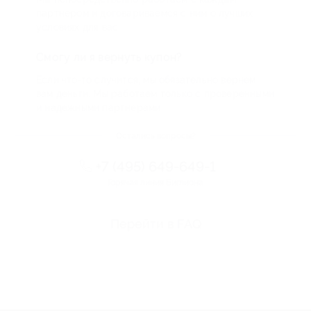
партнером и договариваемся с ним о лучших
условиях для вас
Смогу ли я вернуть купон?
Если что-то случится, мы обязательно вернем
вам деньги. Мы работаем только с проверенными
и надежными партнерами
Остались вопросы?
+7 (495) 649-649-1
Горячая линия Биглиона
Перейти в FAQ