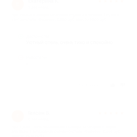
Екатерина К.
★
★
★
★
★
Е
5 лет назад
про Уикенд в номере категории студия А в течение 1 суток в
кантри-отеле «Березки» (1950 руб. вместо 3900 руб.)
Достоинства
Уютный отель, очень тихо и спокойно
Недостатки
-
Отзыв полезен?
Гелсем Б.
★
★
★
★
★
Г
6 лет назад
про 2 дня/1 ночь проживания в номере категории стандарт
для двоих в загородном резидент-отеле «Березки» (1995 руб.
вместо 3500 руб.)