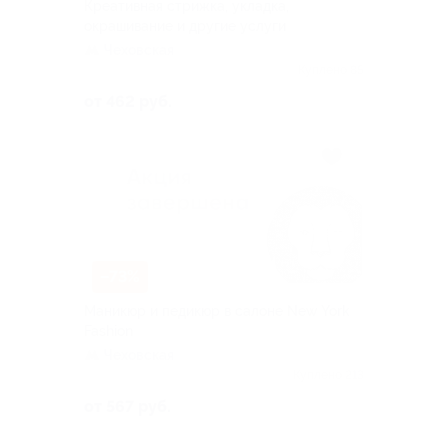
Креативная стрижка, укладка,
окрашивание и другие услуги
Чеховская
Куплено 85
от 462 руб.
–73%
Маникюр и педикюр в салоне New York
Fashion
Чеховская
Куплено 213
от 567 руб.