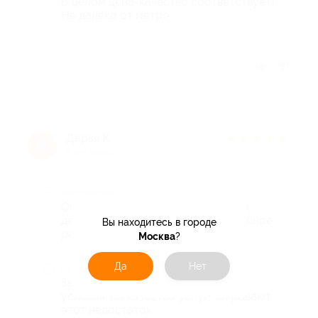
В целом цена-качество соответствует)
Не далеко от метро.
Отзыв полезен?
Дарья К.
★
★
★
★
★
Д
8 лет назад
Достоинства
Очень хорошо держится покрытие,
делаю не первый раз! Быстро! Удобное
Вы находитесь в городе
расположение от метро
Москва
?
Да
Нет
Недостатки
За такие деньги и соотствующие
условия, но качество услуг покрывают
этот недостаток