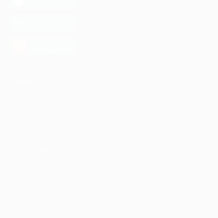
App Store
загрузить в
Google Play
загрузить в
AppGallery
КОМПАНИЯ
ИНФОРМАЦИЯ
ПАРТНЕРАМ
© 2010-2026 BIGLION
Обработка персональных данных
Пользовательское соглашение