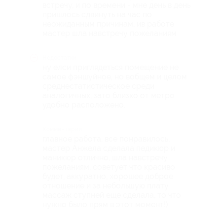
встречу, и по времени - мне день в день
пришлось сдвинуть на час по
неожиданным причинам, ив работе
мастер шла навстречу пожеланиям
Недостатки
ну елси приглядеться помещение не
самое фэншуйное, но вобщем и целом
среднестатистическое среди
аналогичных, зато близко от метро
удобно расположено.
Комментарий
главное работа, все понравилось,
мастер Анжела сделала педикюр и
маникюр отлично, шла навстречу
пожеланиям, советует что красиво
будет, аккуратно, хорошее доброе
отношение и за небольшую плату
массаж ступней еще сделала, то что
нужно было прям в этот момент!)