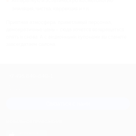
Аппаратную и эстетическую косметологию:
эпиляция, чистка, коррекция и т.п.
Приятная атмосфера, приветливый персонал,
демократичные цены – сюда хочется возвращаться
опять и снова. А с акционными купонами вы станете
завсегдатаем салона.
+7 495 649-649-1
Для звонка из Москвы
и регионов России
Связаться с нами
МОБИЛЬНОЕ ПРИЛОЖЕНИЕ
загрузить в