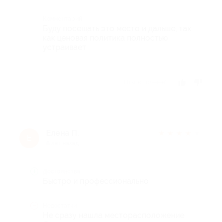
Комментарий
Буду посещать это место и дальше, так
как ценовая политика полностью
устраивает
Отзыв полезен?
Елена П.
★
★
★
★
★
Е
8 лет назад
Достоинства
Быстро и профессионально
Недостатки
Не сразу нашла месторасположение.