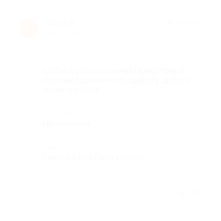
Elena R.
★
★
★
★
★
E
8 лет назад
Достоинства
Удобное расположение Приветливый
персонал Время на процедуру (делала
педикюр) Цена
Недостатки
Не заметила
Комментарий
Спасибо. Все было хорошо
Отзыв полезен?