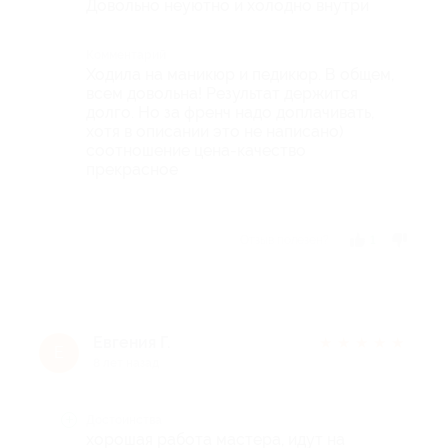
Довольно неуютно и холодно внутри
Комментарий
Ходила на маникюр и педикюр. В общем,
всем довольна! Результат держится
долго. Но за френч надо доплачивать,
хотя в описании это не написано)
соотношение цена-качество
прекрасное
Отзыв полезен?
1
Евгения Г.
★
★
★
★
★
Е
8 лет назад
Достоинства
хорошая работа мастера, идут на