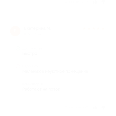
Отзыв полезен?
Екатерина М.
★
★
★
★
★
Е
8 лет назад
Достоинства
Быстро
Недостатки
Маленькое неуютное помещение
Комментарий
Работают на поток
Отзыв полезен?