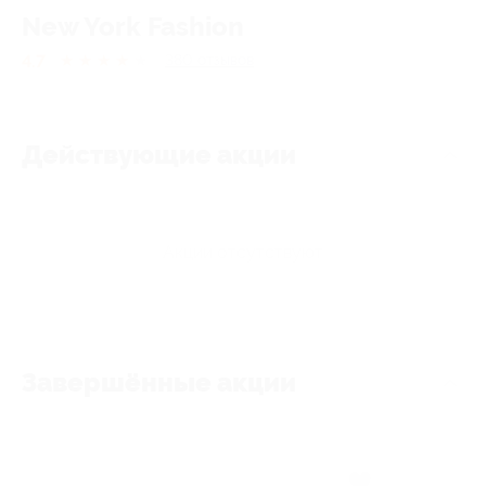
New York Fashion
4.7
★
★
★
★
★
380
отзывов
Действующие акции
Акции отсутствуют
Завершённые акции