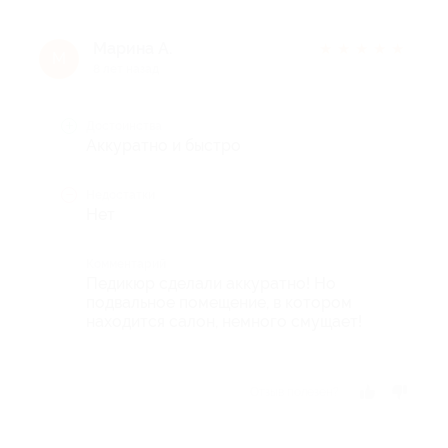
Марина А.
★
★
★
★
★
М
8 лет назад
Достоинства
Аккуратно и быстро
Недостатки
Нет
Комментарий
Педикюр сделали аккуратно! Но
подвальное помещение, в котором
находится салон, немного смущает!
Отзыв полезен?