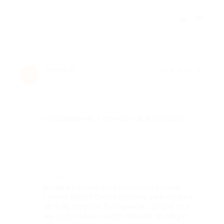
Отзыв полезен?
Мила Р.
★
★
★
★
★
М
8 лет назад
Достоинства
окрашивание, стрижка - все хорошо
Недостатки
-
Комментарий
когда в салоне еще дополнительные
суммы берут сверх купона, уже скидка
не чувствуется. В обычном салоне эти
же услуги без скидок можно за такую