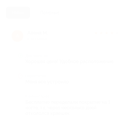
Новые
Полезные
Алена М.
★
★
★
★
★
А
8 лет назад
Достоинства
Хорошая цена! Удобное расположение
Недостатки
Меня все устроило
Комментарий
Бесплатно переделали покрытие на 1
ногте, т.к. через несколько дней
откололся краешек