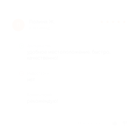
Полина Ж.
★
★
★
★
★
П
8 лет назад
Достоинства
удобное местоположение, быстро,
качественно!
Недостатки
нет
Комментарий
рекомендую!
Отзыв полезен?