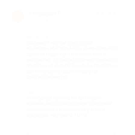
Александра Л.
★
★
★
★
★
А
8 лет назад
Достоинства
Удобные и мягкие кресла для
маникюра.Мастер Айда-замечательная)
сделала педикюр и маникюр очень
аккуратно, и в целом отлично) держится
достаточно долго)Персонал приветлив,
администратор дала скидку на
следующий визит)
Недостатки
Атмосфера салона не комильфо
конечно,еще хотела сделать матовый
маникюр, но к сожалению у них не
оказалось матового ТОПа
Комментарий