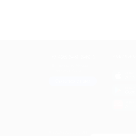
+7 495 649-649-1
МОБИЛЬНО
Для звонка из Москвы
и регионов России
загрузи
App 
Связаться с нами
загрузи
Goog
загрузи
AppG
© 2010-2026 BIGLION