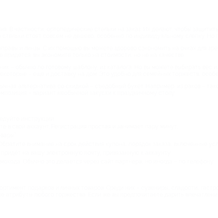
ия. В частности, ортопедические стельки на заказ. Их делают, чтобы защити
 стельки стоят совсем не дешево, особенно по индивидуальному слепку. Но 
правы и линзы. С их помощью вы можете здорово сэкономить на очках для зрен
не придется: вы экономите только на стоимости, но не на качестве.
ник – обычно по готовому шаблону, из каталога. Но вы можете выбирать вес и
некоторые – еще и доставку на дом. Это удобно для семейных торжеств, особ
бычная альтернатива со скидкой – съедобный букет. Например, из раков – та
омпозиция – вариант необычной закуски к праздничному столу.
ледуйте инструкции:
е в свой аккаунт. Регистрация простая и занимает пару минут;
вары”.
Обратите внимание на срок действия купона, порядок заказа, включенные ус
придёт на вашу электронную почту, привязанную к аккаунту.
окода. Обычно это делается через сайт партнера, но иногда – по телефону.
ртимент подарков и личных товаров. Среди них – сувениры, сладости, гаст
е атрибуты любого торжества. Если же вы предпочитаете дарить впечатления,