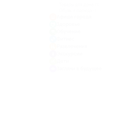
Товары для дома
(1)
Обувь и одежда
(1)
Афиша города
Здоровье
Обучение
Фитнес
Развлечения
Экскурсии
Дети
Загляни в будущее