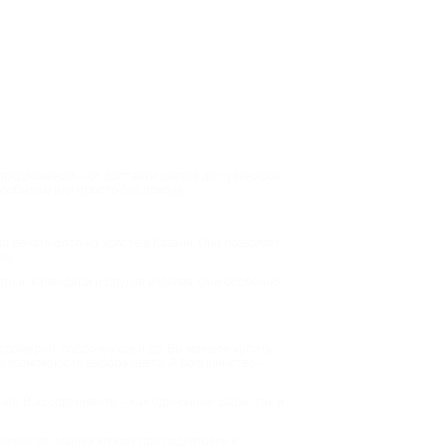
и предложений – от доставки цветов до сувениров
 событию или просто без повода.
а печать фото на холсте в Казани. Она позволяет
ну.
тики, календари и другие изделия. Они особенно
стромерий, подсолнухов и др. Вы можете купить
и возможность выбора цвета. А большинство –
ния. В ассортименте – как одиночные шары, так и
вляет от лишних хлопот при подготовке к