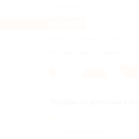
Альметьевск
Услуги
Отели
Туры
Все
Афиша города
Здоровье
О
Главная
Услуги
Товары по купонам
Товары по купонам в К
Товары по купонам
Сувенирная продукция
(3)