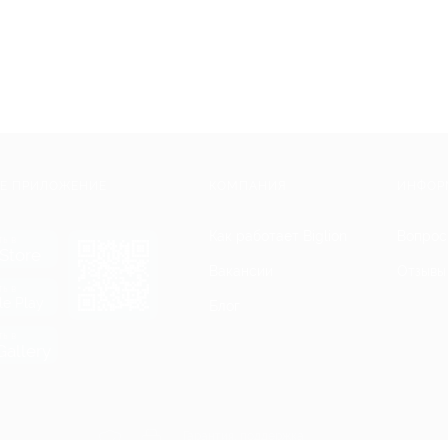
Е ПРИЛОЖЕНИЕ
КОМПАНИЯ
ИНФОР
Как работает Biglion
Вопрос
ть в
Store
Вакансии
Отзывы
ть в
le Play
Блог
ть в
allery
Гарантия, поддержка