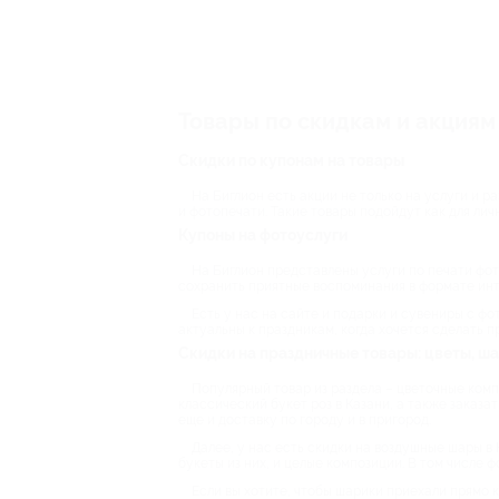
Товары по скидкам и акциям
Скидки по купонам на товары
На Биглион есть акции не только на услуги и ра
и фотопечати. Такие товары подойдут как для лич
Купоны на фотоуслуги
На Биглион представлены услуги по печати фото
сохранить приятные воспоминания в формате инт
Есть у нас на сайте и подарки и сувениры с ф
актуальны к праздникам, когда хочется сделать 
Скидки на праздничные товары: цветы, ш
Популярный товар из раздела – цветочные компо
классический букет роз в Казани, а также заказ
еще и доставку по городу и в пригород.
Далее, у нас есть скидки на воздушные шары в 
букеты из них, и целые композиции. В том числе
Если вы хотите, чтобы шарики приехали прямо к