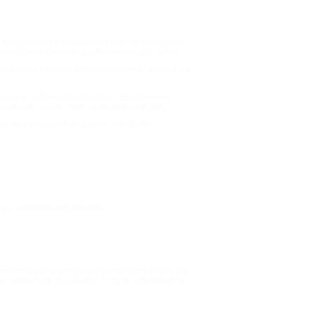
ть опорно-двигательный аппарат от перегрузок
по купонам Биглион это более чем доступно.
ия. Как и стельки, это небюджетная услуга, на
зделия – обычно это до 10 кг. Предложения
енно если нужен торт на конкретную дату.
кой сюрприз приятно удивит любителей
луги и возможные доплаты.
рономические сюрпризы и полезные изделия для
 заходите в наш раздел “Услуги” и выбирайте –