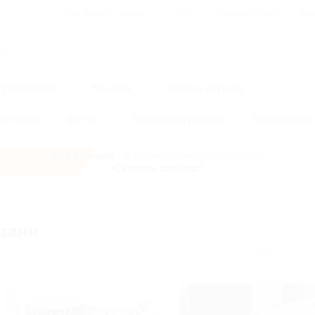
Для Вашего бизнеса
Блог
Франчайзинг
Воп
Промокоды
Кэшбэк
Афиша города
бучение
Фитнес
Товары по купонам
Развлечения
Все скидки
- в мобильном приложении!
Скачать сейчас!
азани