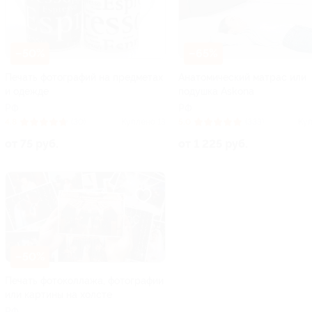
–50%
–65%
Печать фотографий на предметах
Анатомический матрас или
и одежде
подушка Askona
РФ
РФ
4.8
(30)
Куплено 13
5.0
(333)
Куп
от 75 руб.
от 1 225 руб.
–50%
Печать фотоколлажа, фотографии
или картины на холсте
РФ