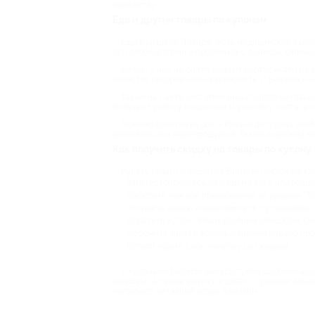
торжеству.
Еда и другие товары по купонам
Еще в разделе “Товары” есть медицинские издел
при плоскостопии и проблемах с осанкой. Обычно
Далее, у нас на сайте бывают сертификаты на о
качестве которой нельзя экономить. С Биглион и 
Также на сайте доступен заказ тортов на празд
включают работу кондитера и упаковку торта, а 
Помимо букетов из роз, в Казани доступна нео
деликатесов и морепродуктов. Также подобная к
Как получить скидку на товары по купону
Купить товар по акции на Биглион несложно. С
Зарегистрируйтесь на нашем сайте или войдит
Выберите нужное предложение из раздела “То
Откройте акцию и ознакомьтесь с условиями. 
Оплатите купон любым удобным способом. Он 
Оформите заказ с использованием нашего пром
Готово! Ждите свою покупку со скидкой.
С купонами Биглион вам доступен широкий ассо
здоровья. А также шарики и цветы – универсальны
например, активный отдых в Казани.