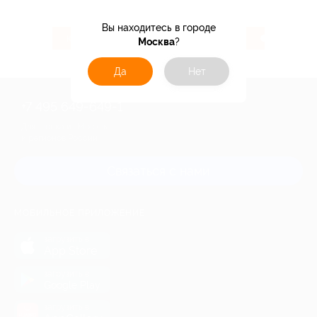
Вы находитесь в городе
104 ₽
3.07%
Кэшбэк
Кэшбэк
Москва
?
Да
Нет
+7 495 649-649-1
Для звонка из Москвы
и регионов России
Связаться с нами
МОБИЛЬНОЕ ПРИЛОЖЕНИЕ
загрузить в
App Store
загрузить в
Google Play
загрузить в