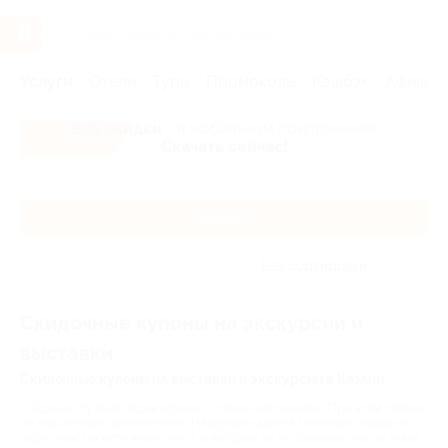
Услуги
Отели
Туры
Промокоды
Кэшбэк
Афиша 
Все скидки
- в мобильном приложении!
Скачать сейчас!
Каталог
Без сортировки
Скидочные купоны на экскурсии и
выставки
Скидочные купоны на выставки и экскурсии в Казани
Один из лучших видов отдыха — смена обстановки. При этом совсем
не обязательно далеко ехать. Наверняка даже в знакомом городе и
окрестностях есть много мест, о которых вы не слышали или не знали