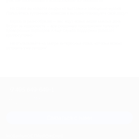
участие посетителей и использование 3D-технологий.
На сайте вы найдете скидки на выставки и посещение музеев.
Пользуйтесь купонным сервисом и выгодно планируйте свой досуг!
Biglion за разнообразие — вас ждут новые акции каждый день.
Biglion за надежность — все скидочные предложения только от
проверенных партнеров. А еще служба поддержки работает
круглосуточно.
Не откладывайте на завтра интересный отдых, который можно
устроить уже сегодня!
+7 495 649-649-1
Для звонка из Москвы
и регионов России
Связаться с нами
МОБИЛЬНОЕ ПРИЛОЖЕНИЕ