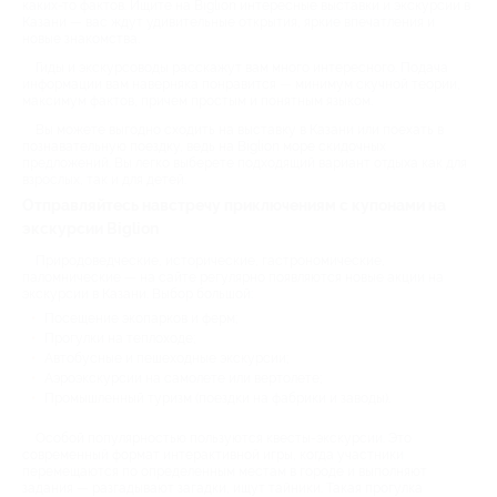
каких-то фактов. Ищите на Biglion интересные выставки и экскурсии в
Казани — вас ждут удивительные открытия, яркие впечатления и
новые знакомства.
Гиды и экскурсоводы расскажут вам много интересного. Подача
информации вам наверняка понравится — минимум скучной теории,
максимум фактов, причем простым и понятным языком.
Вы можете выгодно сходить на выставку в Казани или поехать в
познавательную поездку, ведь на Biglion море скидочных
предложений. Вы легко выберете подходящий вариант отдыха как для
взрослых, так и для детей.
Отправляйтесь навстречу приключениям с купонами на
экскурсии Biglion
Природоведческие, исторические, гастрономические,
паломнические — на сайте регулярно появляются новые акции на
экскурсии в Казани. Выбор большой:
Посещение экопарков и ферм;
Прогулки на теплоходе;
Автобусные и пешеходные экскурсии;
Аэроэкскурсии на самолете или вертолете;
Промышленный туризм (поездки на фабрики и заводы).
Особой популярностью пользуются квесты-экскурсии. Это
современный формат интерактивной игры, когда участники
перемещаются по определенным местам в городе и выполняют
задания — разгадывают загадки, ищут тайники. Такая прогулка