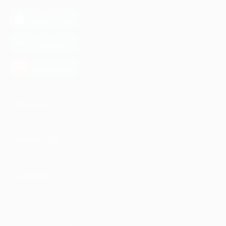
загрузить в
App Store
загрузить в
Google Play
загрузить в
AppGallery
КОМПАНИЯ
ИНФОРМАЦИЯ
ПАРТНЕРАМ
© 2010-2026 BIGLION