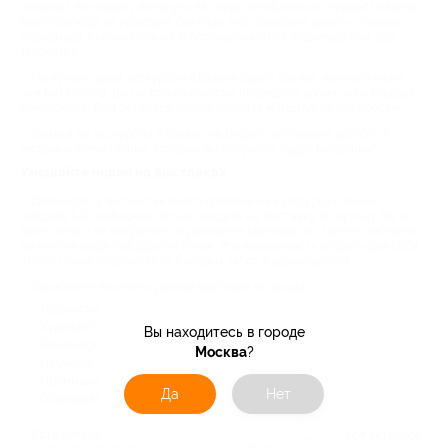
позволит по-новому взглянуть на город и небанально провести время.
Квест-экскурсия проходит без гида, что позволяет делать столько
перерывов, сколько нужно, и останавливаться подольше там, где
захочется.
По купону цена экскурсии в Казани будет для вас намного ниже,
чем без купона. Вы не только классно проведете время, но и хорошо
сэкономите. Вам остается только выбрать маршрут по интересам.
Скидки на экскурсии в Казани на Biglion составляют до 90%. А
эмоции и впечатления, которые вы получите, будут бесценны!
Узнавайте новое на выставках
Даже если у вас не так много времени на культурную жизнь,
найдите 1-2 свободных часа и сходите на выставку по купону. Вы и
денег много не потратите, и разовьете кругозор, и станете смотреть
на многие вещи под другим углом. Это возможность открыть для себя
что-то новое, отдохнуть от бытовых забот и вдохновиться.
Вы можете посетить разные выставки по акции:
Творческие;
Художественные;
Вы находитесь в городе
Технические;
Москва
?
Научные;
Промышленные;
Да
Нет
Образовательные.
Есть интерактивные мероприятия, которые предполагают активное