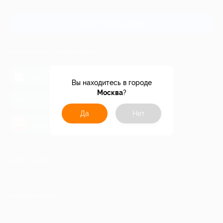
и регионов России
Связаться с нами
МОБИЛЬНОЕ ПРИЛОЖЕНИЕ
загрузить в
App Store
Вы находитесь в городе
Москва
?
загрузить в
Google Play
Да
Нет
загрузить в
AppGallery
КОМПАНИЯ
ИНФОРМАЦИЯ