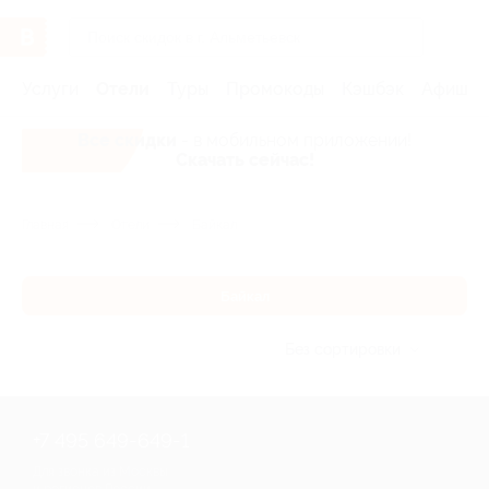
Услуги
Отели
Туры
Промокоды
Кэшбэк
Афиша 
Все скидки
- в мобильном приложении!
Скачать сейчас!
Главная
Отели
Байкал
Байкал
Без сортировки
+7 495 649-649-1
Для звонка из Москвы