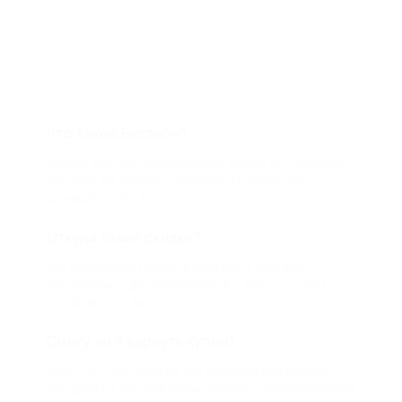
Что такое Биглион?
Biglion это про специальные акции, по условиям
которых вы можете приобрести купон со
скидкой от 50 до 90%
Откуда такие скидки?
Мы непосредственно работаем с каждым
партнером и договариваемся с ним о лучших
условиях для вас
Смогу ли я вернуть купон?
Если что-то случится, мы обязательно вернем
вам деньги. Мы работаем только с проверенными