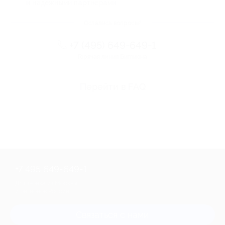
и надежными партнерами
Остались вопросы?
+7 (495) 649-649-1
Горячая линия Биглиона
Перейти в FAQ
+7 495 649-649-1
Для звонка из Москвы
и регионов России
Связаться с нами