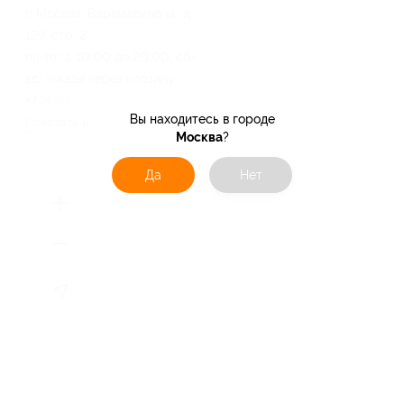
г. Москва, Варшавское ш., д.
129, стр. 2
пн-пт: с 10:00 до 20:00, сб-
вс: заказы через корзину
+7 (495) 720-46-25
Вы находитесь в городе
Показать номер телефона
Москва
?
Да
Нет