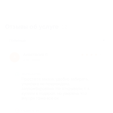
Отзывы об услуге
12
Полезные
Анастасия Л.
★
★
★
★
★
А
9 лет назад
Достоинства
Простота заказа, удобно забирать,
упаковка не повреждена,
запломбирована. Не открывали, т. к.
купили в подарок, но уверена, что
внутри тоже все ок.
Недостатки