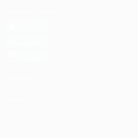
МОБИЛЬНОЕ ПРИЛОЖЕНИЕ
загрузить в
App Store
загрузить в
Google Play
загрузить в
AppGallery
КОМПАНИЯ
ИНФОРМАЦИЯ
ПАРТНЕРАМ