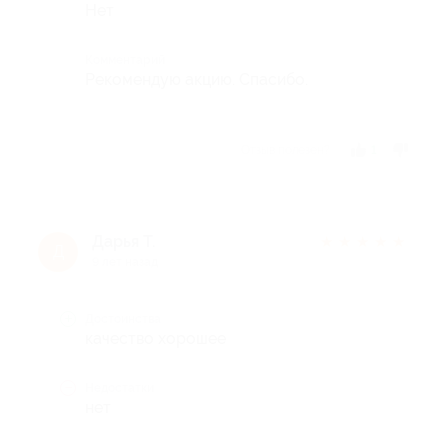
Нет
Комментарий
Рекомендую акцию. Спасибо.
Отзыв полезен?
1
Дарья Т.
★
★
★
★
★
Д
9 лет назад
Достоинства
качество хорошее
Недостатки
нет