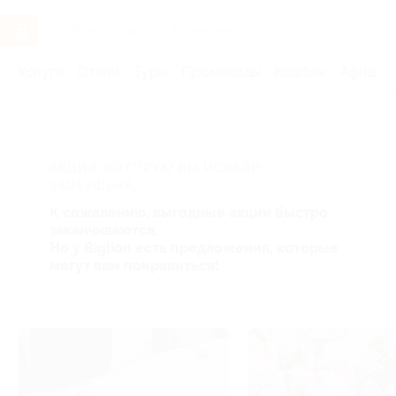
Услуги
Отели
Туры
Промокоды
Кэшбэк
Афиша 
Главная
Услуги
Товары по купонам
Товары для дома
АКЦИЯ, КОТОРУЮ ВЫ ИСКАЛИ,
ЗАВЕРШЕНА.
К сожалению, выгодные акции быстро
заканчиваются.
Но у Biglion есть предложения, которые
могут вам понравиться!