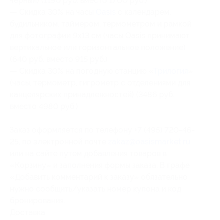
черный) (1190 руб. вместо 1700 руб.)
— Скидка 30% на часы
Oasis
с календарем,
будильником, таймером, термометром и рамкой
для фотографии 9х13 см (часы Oasis принимают
вертикальное или горизонтальное положение)
(640 руб. вместо 915 руб.)
— Скидка 30% на погодную станцию «
Трилогия
»
(часы, термометр, гигрометр с отделениями для
канцелярских принадлежностей) (3486 руб.
вместо 4980 руб.)
Заказ оформляется по телефону +7 (495) 720-46-
25, по электронной почте
zakaz@oasismarket.ru
или на сайте путем добавления товаров в
«Корзину» и заполнения формы заказа. В графе
«Добавить комментарий к заказу» обязательно
нужно сообщить/указать номер купона и код
бронирования.
Доставка: