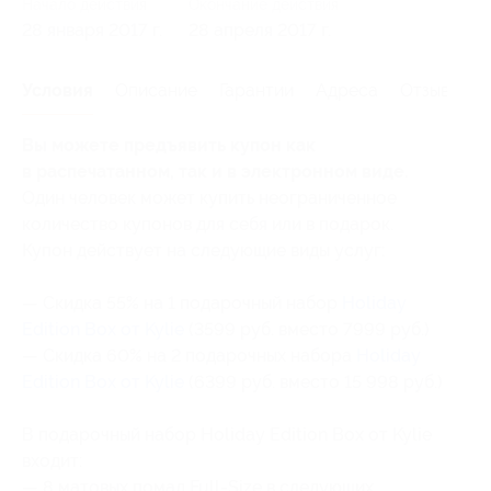
Начало действия
Окончание действия
28 января 2017 г.
28 апреля 2017 г.
Условия
Описание
Гарантии
Адреса
Отзывы
Вы можете предъявить купон как
в распечатанном, так и в электронном виде.
Один человек может купить неограниченное
количество купонов для себя или в подарок.
Купон действует на следующие виды услуг:
— Скидка 55% на 1 подарочный набор
Holiday
Edition Box от Kylie
(3599 руб. вместо 7999 руб.)
— Скидка 60% на 2 подарочных набора
Holiday
Edition Box от Kylie
(6399 руб. вместо 15 998 руб.)
В подарочный набор Holiday Edition Box от Kylie
входит:
— 8 матовых помад Full-Size в следующих