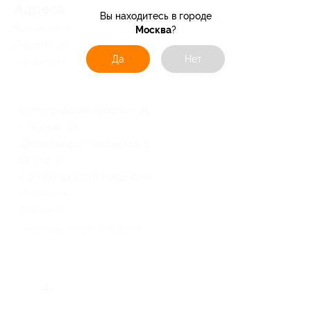
Адресa
Вы находитесь в городе
Все акции
Товары Маркет
Москва
?
Перейти на сайт партнера
Да
Нет
Юридическая информация о партнёре
Волгоградский проспект
г. Москва, ул.
Шарикоподшипниковская, д.
13, стр. 65
с 09:00 до 21:00 ежедневно
+7 (499) 686-19-09, +7 (985)
091-76-76, +7 (916) 166-14-14
Показать номер телефона