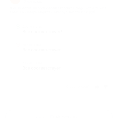
7 лет назад
про Портативная беспроводная колонка Charge 3 от интернет-
магазина «Товары Маркет» (1497 руб. вместо 4990 руб.)
Достоинства
Все соответствует!
Недостатки
Все соответствует
Комментарий
Все соответствует
Отзыв полезен?
Ещё
отзывы