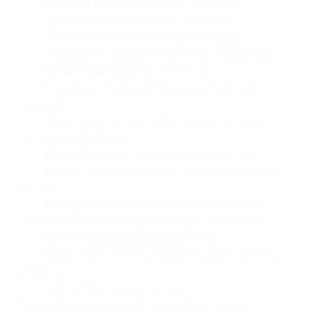
— Chestnut (пыльно-лиловый, матовый);
— Mittens (красное дерево, металлик);
— Winter (мерцающий синий, металлик);
— Nutcracker (серебристая слива, металлик);
— Gingerbread (бронза, металлик);
— Evergreen (глубокий бирюзово-зеленый,
матовый);
— Silent Night (почерневшая слива, матовый);
— 1 Kyliner Kit in Snow:
— 1 Snow Creme — гель-подводка для глаз;
— 1 Snow Pencil Eye Liner — лайнер-карандаш
для глаз;
— 1 кисть со скошенной (угловой) щетиной;
— 3 Creme Shadows в следующих оттенках (5 г):
— Camo (мерцающий зеленый лес);
— Golden Plum (лилово-фиолетовый с золотым
отливом);
— Yellow Gold (яркое золото).
Преимущества подарочного набора Holiday