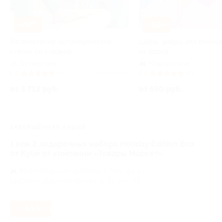
–42%
–50%
Изготовление ортопедических
Шары, цифры или ромаш
стелек со скидкой
из шаров
Бутырская
Крылатское
+1
5.0
(4)
Куплено 16
5.0
(13)
от 3 712 руб.
от 550 руб.
ЗАВЕРШЁННАЯ АКЦИЯ
1 или 2 подарочных набора Holiday Edition Box
от Kylie от компании «Товары Маркет»
Волгоградский проспект,
г. Москва, ул.
Шарикоподшипниковская, д. 13, стр. 65
- 55%