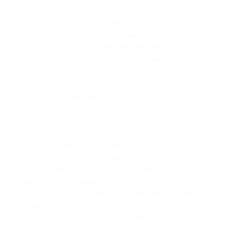
оттенках (3,25 мл каждый):
— Koko K (бледно-розовый);
— Candy K (мягкий, теплый нюдовый);
— Angel (розоватый, теплый нюдовый);
— Brown Sugar (светло-коричневый, теплый);
— Pumpkin (песочный);
— Merry (насыщенный красный, глубокий);
— Vixen (рубиновый, глубокий);
— Okurrr (яркая фуксия);
— 2 блеска Full-Sized в следующих оттенках (3 мл
каждый):
— Jolly (темно-бордовый);
— Naughty (ярко-красный);
— 1 Kyshadow Holiday Palette для век
в следующих оттенках (9 шт.):
— Sugar Cookie (сливочный, теплый нюдовый,
матовый);
— Frosty (серебряный, металлик);