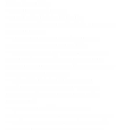
Edition Box от Kylie:
— лимитированный выпуск;
— яркий набор Holiday Edition Box
с великолепной косметикой от Kylie притягивает
с первого взгляда;
— стильная зеркальная коробочка совсем
немаленького размера в стиле Kylie;
— внутри находится то, что так давно мечтали
увидеть любители этой косметики: матовые
помады популярных оттенков, блески, тени, гели-
карандаши и многое другое;
— набор Kylie Holiday Edition доставит
незабываемое удовольствие от нанесения
макияжа в любое время суток и для любых
мероприятий;
— теперь под рукой будет все, что так
необходимо девушкам для идеального макияжа;
— в наборе есть оттенки для любых ситуаций:
от светлых нюдовых оттенков до синего или