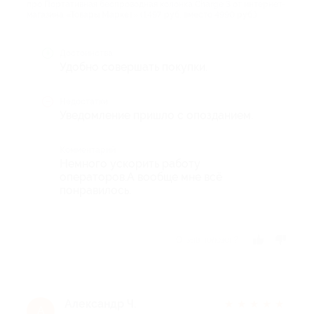
про Портативная беспроводная колонка Charge 3 от интернет-
магазина «Товары Маркет» (1497 руб. вместо 4990 руб.)
Достоинства
Удобно совершать покупки.
Недостатки
Уведомление пришло с опозданием.
Комментарий
Немного ускорить работу
операторов.А вообще мне всё
понравилось.
Отзыв полезен?
Александр Ч.
★
★
★
★
★
А