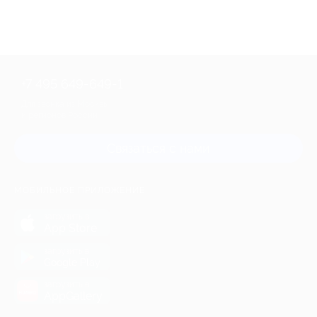
+7 495 649-649-1
Для звонка из Москвы
и регионов России
Связаться с нами
МОБИЛЬНОЕ ПРИЛОЖЕНИЕ
загрузить в
App Store
загрузить в
Google Play
загрузить в
AppGallery