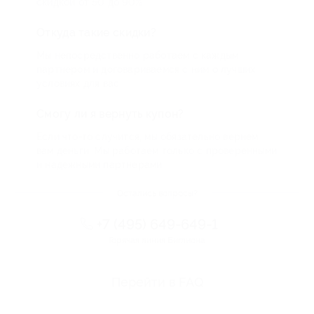
скидкой от 50 до 90%
Откуда такие скидки?
Мы непосредственно работаем с каждым
партнером и договариваемся с ним о лучших
условиях для вас
Смогу ли я вернуть купон?
Если что-то случится, мы обязательно вернем
вам деньги. Мы работаем только с проверенными
и надежными партнерами
Остались вопросы?
+7 (495) 649-649-1
Горячая линия Биглиона
Перейти в FAQ