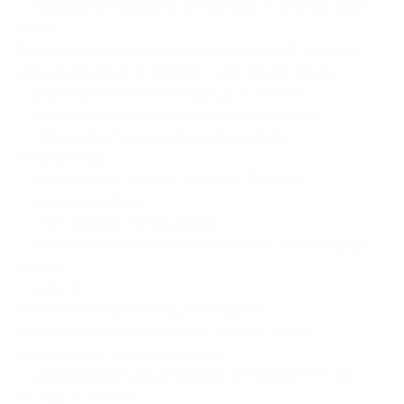
— катание на тюбингах или коньках в течение двух
часов.
В стоимость купона на размещение в VIP-номере
для компании до 5 человек с завтраком входит:
— размещение в VIP-номере до 5 человек;
— завтрак каждому гостю согласно купону;
— свежие постельные принадлежности
и полотенца;
— холодильник, посуда, чайник, СВЧ-печь;
— душевая кабина;
— спутниковое телевидение;
— катание на тюбингах или коньках в течение двух
часов;
— мангал.
В стоимость купона на размещение
в двухэтажном коттедже № 1 или № 2 для
компании до 8 человек входит:
— размещение в двухэтажном коттедже № 1 или
№ 2 до 8 человек;