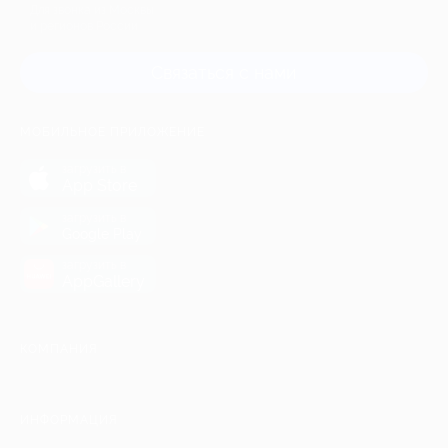
Для звонка из Москвы
и регионов России
Связаться с нами
МОБИЛЬНОЕ ПРИЛОЖЕНИЕ
загрузить в
App Store
загрузить в
Google Play
загрузить в
AppGallery
КОМПАНИЯ
ИНФОРМАЦИЯ