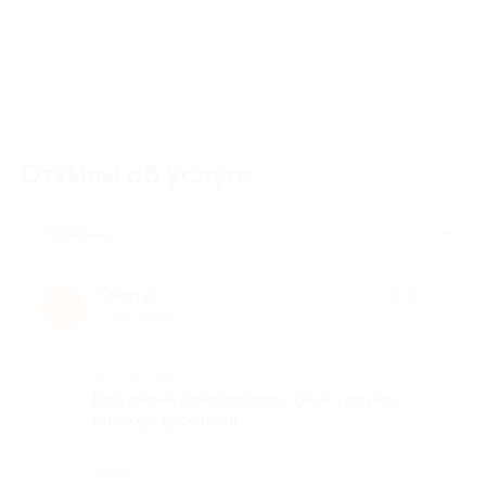
Отзывы об услуге
4
Полезные
Oleg Д.
★
★
★
★
★
O
9 лет назад
Достоинства
Всё очень понравилось, база уютная,
благоустроенная
Недостатки