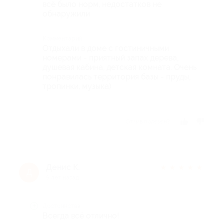
всё было норм, недостатков не
обнаружили
Комментарий
Отдыхали в доме с гостиничными
номерами - приятный запах дерева,
душевая кабина, детская комната. Очень
понравилась территория базы - пруды,
тропинки, музыка)
Отзыв полезен?
Денис К.
★
★
★
★
★
Д
9 лет назад
Достоинства
Всегда всё отлично!