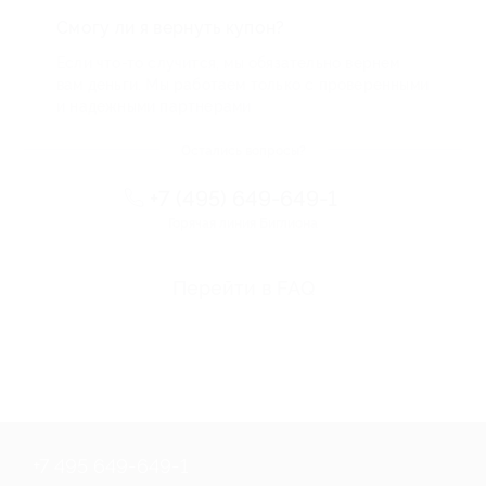
Смогу ли я вернуть купон?
Если что-то случится, мы обязательно вернем
вам деньги. Мы работаем только с проверенными
и надежными партнерами
Остались вопросы?
+7 (495) 649-649-1
Горячая линия Биглиона
Перейти в FAQ
+7 495 649-649-1