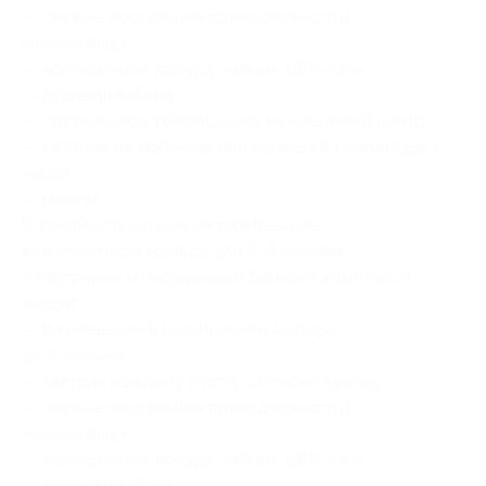
— свежие постельные принадлежности
и полотенца;
— холодильник, посуда, чайник, СВЧ-печь;
— душевая кабина;
— спутниковое телевидение, музыкальный центр;
— катание на тюбингах или коньках в течение двух
часов;
— мангал.
В стоимость купона на размещение
в гостиничном номере для 2–3 человек
с завтраком и посещением банного комплекса
входит:
— размещение в гостиничном номере
до 3 человек;
— завтрак каждому гостю согласно купону;
— свежие постельные принадлежности
и полотенца;
— холодильник, посуда, чайник, СВЧ-печь;
— душевая кабина;