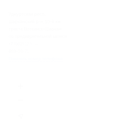
Удмуртская респ.,
Шарканский р-н, 10-й км
тракта Воткинск-Шаркан
по предварительной записи
+7 (982) 123-54-23, +7 (912)
859-38-71
Показать номер телефона