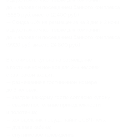
до 8 человек и посещением банного комплекса
(5580 руб. вместо 12 400 руб.)
— Скидка 60% на размещение на 3 дня и 2 ночи
в двухэтажном коттедже для компании
до 8 человек и посещением банного комплекса
(9920 руб. вместо 24 800 руб.)
В стоимость купона на размещение
в гостиничном номере для 2–3 человек
с завтраком входит:
— размещение в гостиничном номере
до 3 человек;
— завтрак каждому гостю согласно купону;
— свежие постельные принадлежности
и полотенца;
— холодильник, посуда, чайник, СВЧ-печь;
— душевая кабина;
— спутниковое телевидение;