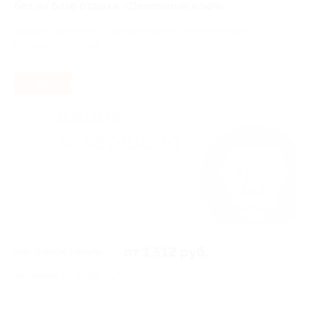
без на базе отдыха «Денежный ключ»
Удмуртская респ., Шарканский р-н, 10-й км тракта
Воткинск-Шаркан
- 58%
от 3 600 руб.
от 1 512 руб.
Экономия от 2 088 руб.
6 купонов куплено