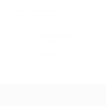
Если что-то случится, мы обязательно вернем
вам деньги. Мы работаем только с проверенными
и надежными партнерами
Остались вопросы?
+7 (495) 649-649-1
Горячая линия Биглиона
Перейти в FAQ
+7 495 649-649-1
Для звонка из Москвы
и регионов России