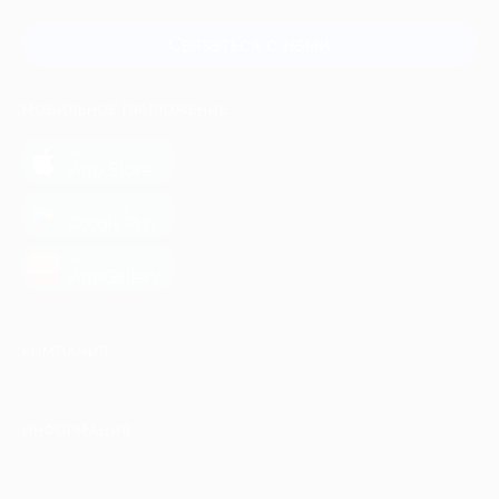
Связаться с нами
МОБИЛЬНОЕ ПРИЛОЖЕНИЕ
загрузить в
App Store
загрузить в
Google Play
загрузить в
AppGallery
КОМПАНИЯ
ИНФОРМАЦИЯ