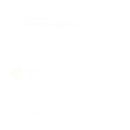
-
Комментарий
Закажу что-нибудь еще).
Отзыв полезен?
alina
★
★
★
★
★
a
9 лет назад
Достоинства
-
Недостатки
-