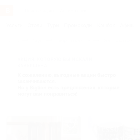
Услуги
Отели
Туры
Промокоды
Кэшбэк
Афиша 
Главная
Услуги
Товары по купонам
Сувенирная продукц
АКЦИЯ, КОТОРУЮ ВЫ ИСКАЛИ,
ЗАВЕРШЕНА.
К сожалению, выгодные акции быстро
заканчиваются.
Но у Biglion есть предложения, которые
могут вам понравиться!