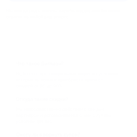
Мы всегда рады помочь: служба поддержки Биглиона
ответит на любой ваш вопрос
Что такое Биглион?
Biglion это про специальные акции, по условиям
которых вы можете приобрести купон со
скидкой от 50 до 90%
Откуда такие скидки?
Мы непосредственно работаем с каждым
партнером и договариваемся с ним о лучших
условиях для вас
Смогу ли я вернуть купон?