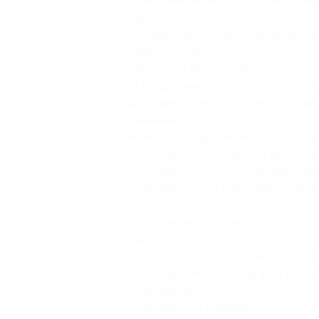
Один человек может купить неограни
в подарок.
Купон действует на покупку прибора
Условия доставки:
— в пределах МКАД — 300 руб.;
— за пределами МКАД — от 300 руб.;
— доставка «Почтой России» осущес
— самовывоз — 100 руб.
Самовывоз осуществляется по след
— г. Москва, Волгоградский пр-т, д. 32
Волгоградский», м. «Волгоградский 
— г. Москва, ул. 9-я парковая, д. 61а, с
«Щелковская»);
— г. Москва, пр-т Вернадского, д. 39,
Вернадского»);
— г. Москва, ул. Профсоюзная, д. 58, к
— г. Москва, Дмитровское ш., д. 24, э
—Разумовская»);
— г. Москва, ул. Перерва, д. 45, эт. 2