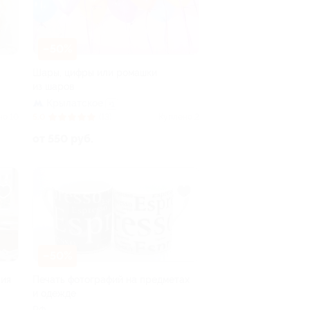
–50%
Шары, цифры или ромашки
из шаров
Крылатское
+1
но 10
5.0
(13)
Куплено 2
от 550 руб.
–50%
лия
Печать фотографий на предметах
и одежде