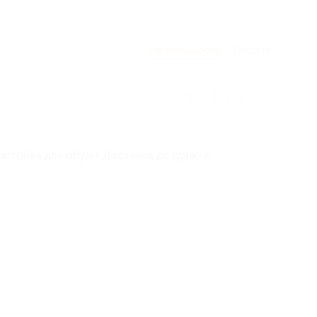
По полезности
По дате
★
★
★
★
★
стойка для обуви. Доставка до пункта