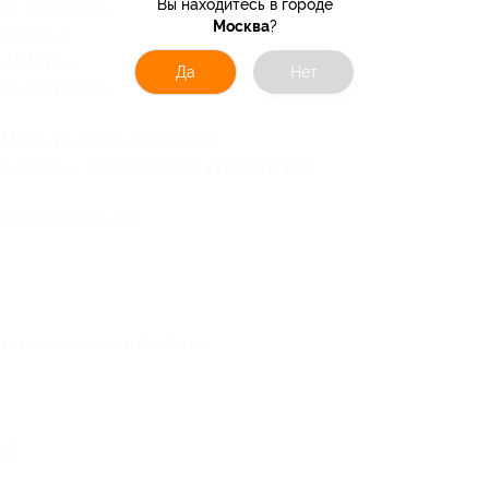
Вы находитесь в городе
, эт. цокольный (м. «Белорусская»);
Москва
?
Перово»);
м. «ВДНХ»);
Да
Нет
 1б, эт. цокольный (м. «Бульвар Дмитрия
11:00 до 20:00 ежедневно.
а сайте — ввести номер купона и код
ообщить пин-код.
кая информация о партнёре
42