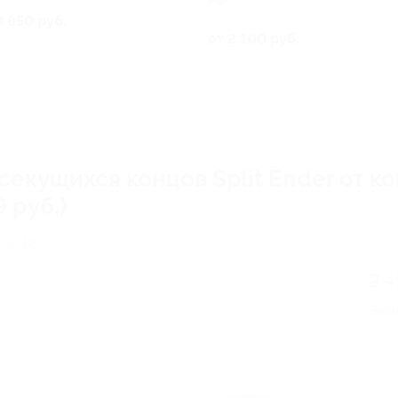
РФ
3 850 руб.
от 2 100 руб.
секущихся концов Split Ender от к
 руб.)
 д. 42
2 4
Эко