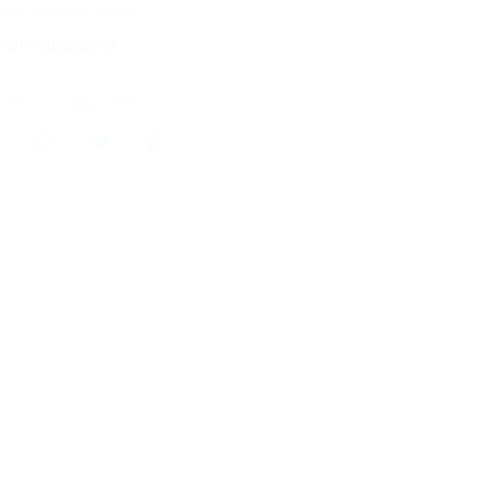
8 купонов куплено
кция завершена
литься с друзьями