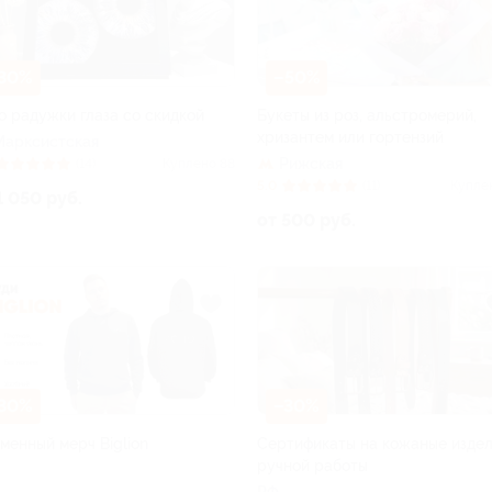
30%
–50%
о радужки глаза со скидкой
Букеты из роз, альстромерий,
хризантем или гортензий
Марксистская
Рижская
(14)
Куплено 88
5.0
(11)
Купле
1 050 руб.
от 500 руб.
30%
–30%
менный мерч Biglion
Сертификаты на кожаные изде
ручной работы