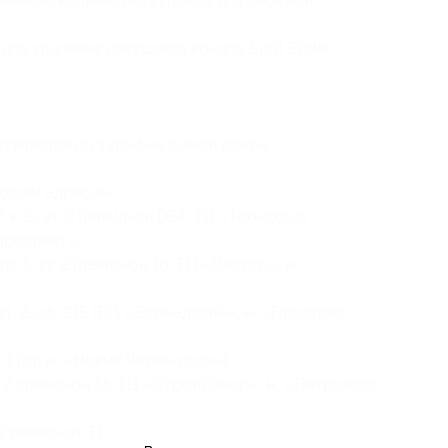
ченное количество купонов для себя или
 для удаления секущихся концов
Split Ender
.
твляется по тарифам самой почты;
ующим адресам:
, к. 8, эт. 2 (павильон D54, ТЦ «Технохолл
проспект»);
тр. 1, эт. 2 (павильон 16, ТЦ «Вектор», м.
 эт. 2, оф. 215 (БЦ «Вернадский», м. «Проспект
. 4 (ст. м. «Новые Черемушки»);
т. 2 (павильон 14, ТЦ «СтройДекор», м. «Петровско
 (19 павильон, ТЦ «Брайт», м. «Братиславская»);