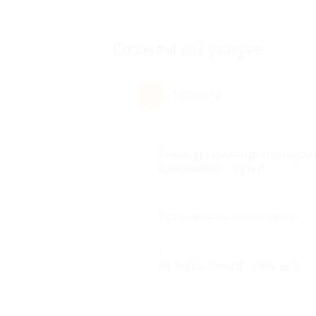
Отзывы об услуге
15
Ирина М.
И
9 лет назад
Достоинства
Очень удобные органайзеры и
самовывоза - сутки.
Недостатки
Органайзеры хлипковаты.
Комментарий
За такие деньги - отлично!