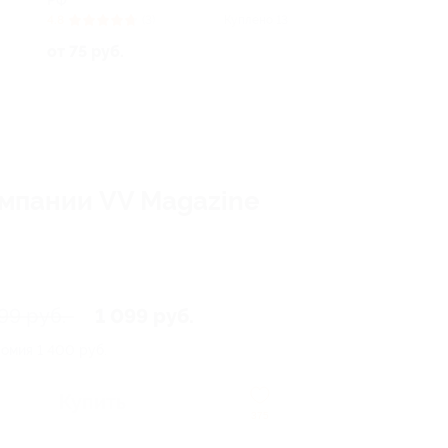
РФ
4.8
(3)
Куплено 13
от 75 руб.
омпании VV Magazine
99 руб.
1 099 руб.
номия
1 400 руб.
Купить
375