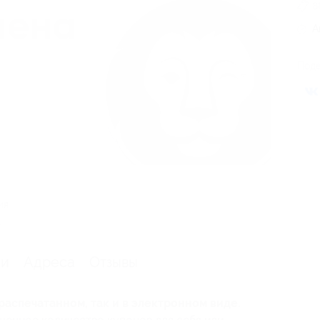
8
А
Поде
ия
.
ии
Адреса
Отзывы
распечатанном, так и в электронном виде.