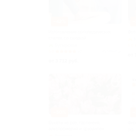
–42%
–
Изготовление ортопедических
Фот
стелек со скидкой
Бутырская
5.0
5.0
(4)
Куплено 14
от 
от 3 712 руб.
–50%
–
Букеты из роз, гортензий,
Фир
альстромерий и хризантем
РФ