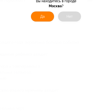
й гороскоп на 1 или 2 года входят следующие
Вы находитесь в городе
Москва
?
Да
Нет
ящего года, вероятных больших событий.
ождения ребенка входит:
тера и темперамента;
альных талантов;
нию.
оскоп вашего мужчины входит:
тельных черт;