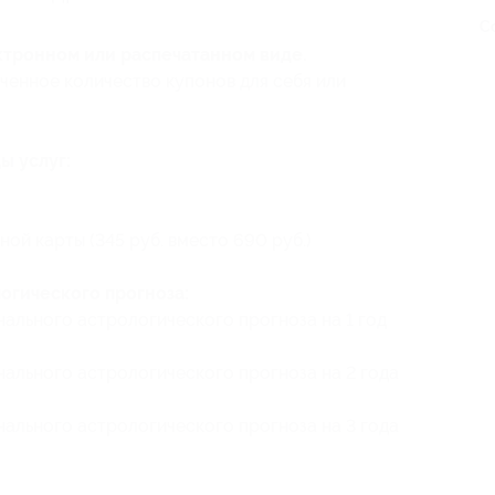
С
ктронном или распечатанном виде.
ченное количество купонов для себя или
ы услуг:
ой карты (345 руб. вместо 690 руб.)
огического прогноза:
ального астрологического прогноза на 1 год
ального астрологического прогноза на 2 года
ального астрологического прогноза на 3 года