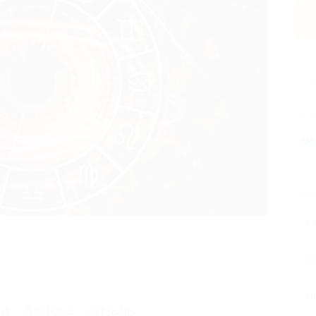
2
В
Поде
Похо
С
С
П
ии
Адреса
Отзывы