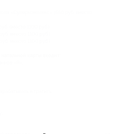
копа «Суперкомплекс» (550 руб. вместо
уб. вместо 1100 руб.)
уб. вместо 1100 руб.)
уб. вместо 1100 руб.)
 натальной карты входит:
енное «Я»;
арабатывать и тратить;
у;