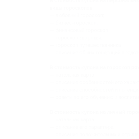
В стоимость купона на персональны
виды гороскопов:
— любовный гороскоп;
— бизнес-гороскоп;
— финансовый гороскоп;
— гороскоп здоровья;
— гороскоп путешественника
— описание общих тенденций предсто
В стоимость купона на гороскоп р
— натальная карта;
— описание особенностей его харак
— описание способностей и потенци
— советы по его обучению и воспита
В стоимость купона на личный гор
— натальная карта;
— описание его характера;
— описание положительных и отрица