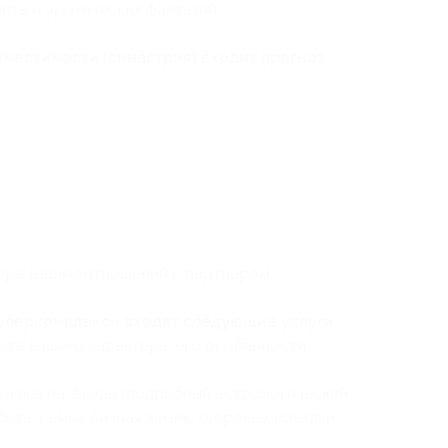
та и эротических фантазий.
вместимости (синастрия) входит прогноз
оры взаимоотношений с партнером.
Cуперкомплекс» входят следующие услуги:
ерты вашего характера, его особенности
огноз на 2 года (подробный астрологический
бота, семья, личная жизнь, здоровье, поездки