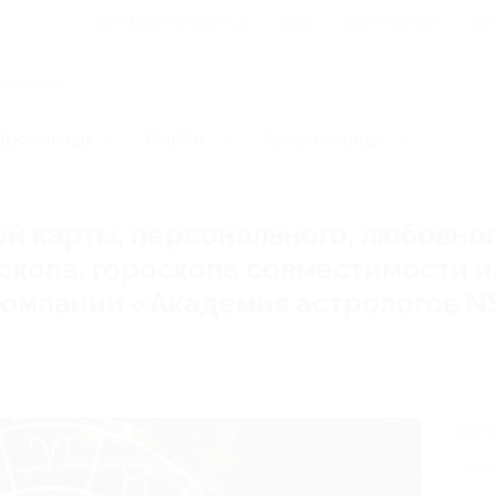
Для Вашего бизнеса
Блог
Франчайзинг
Воп
Промокоды
Кэшбэк
Афиша города
 сила
й карты, персонального, любовног
оскопа, гороскопа совместимости 
компании «Академия астрологов N
от 
Экон