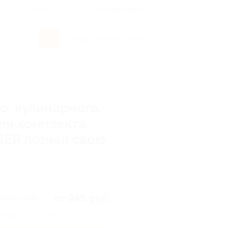
росы и ответы
+7 495 649-649-1
Вход
/
Регистрация
о, кулинарного,
или комплекта
SER познай свою
490 руб.
от 245 руб.
омия от 245 руб.