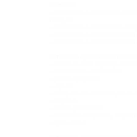
Комплексы:
— Скидка 50% на составление горос
1100 руб.)
— Скидка 50% на комплекс № 1 (550 р
— Скидка 50% на комплекс № 2 (550 р
— Скидка 50% на комплекс № 3 (550 р
В стоимость купона на составление
— личные качества, характер, собств
— особенности и возможности;
— работа, профессия;
— карьера;
— материальное состояние, умение з
— здоровье;
— любовь, развлечения;
— склонность к творчеству, искусств
— брак и семья.