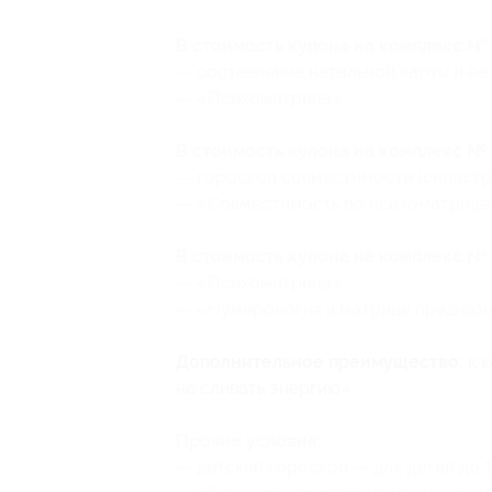
В стоимость купона на комплекc № 
— составление натальной карты и ее
— «Психоматрица».
В стоимость купона на комплекc № 
— гороскоп совместимости (синастр
— «Совместимость по психоматрице
В стоимость купона на комплекc № 
— «Психоматрица»;
— «Нумерология в матрице предназн
Дополнительное преимущество:
к к
не сливать энергию».
Прочие условия:
— детский гороскоп — для детей до 1