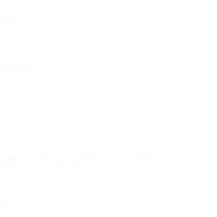
1 входит:
 расшифровка;
2 входит:
ия);
».
3 входит:
ачения».
аждому гороскопу подарок — гайд «Как
2 лет;