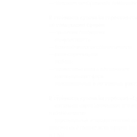
— описание сексуального темперамен
В стоимость купона на гороскоп со
по следующим сферам:
— семейные отношения;
— конфликтность;
— психологическая совместимость;
— взаимопонимание;
— любовь;
— совместные дела и достижения;
— материальная сфера;
— положительные и негативные факт
В стоимость купона на гороскоп «
— натальная карта (описывает все ч
и возможности);
— персональный астрологический пр
прогноз на 2 года во всех сферах (ра
и т. п.)).