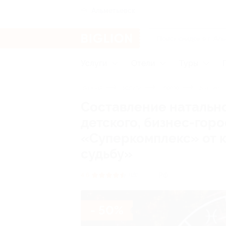
Альметьевск
Услуги
Отели
Туры
Главная
Услуги
Promo
Знание —
Составление натально
детского, бизнес-гор
«Суперкомплекс» от 
судьбу»
РФ
4.6
(18)
- 50%