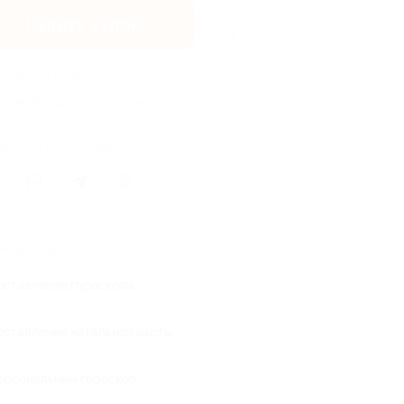
Купить купон
8
4 купона купили
ремя продаж ограничено!
литься с друзьями
жие акции
оставление гороскопа
оставление натальной карты
ерсональный гороскоп