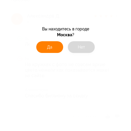
Александрв Д.
★
★
★
★
★
А
8 лет назад
Вы находитесь в городе
Москва
?
Достоинства
Легко заказать, быстрая доставка.
Да
Нет
Недостатки
На кружках с фото не совсем яркие
цвета нежели как показывается макет
на сайте.
Комментарий
Спасибо биглиону за скидку
Отзыв полезен?