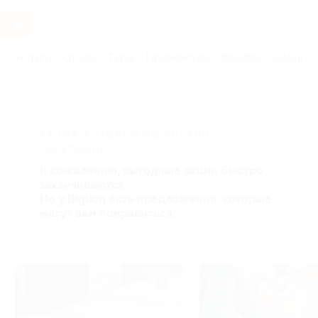
Услуги
Отели
Туры
Промокоды
Кэшбэк
Афиша 
Главная
Услуги
Товары по купонам
Товары для дома
АКЦИЯ, КОТОРУЮ ВЫ ИСКАЛИ,
ЗАВЕРШЕНА.
К сожалению, выгодные акции быстро
заканчиваются.
Но у Biglion есть предложения, которые
могут вам понравиться!