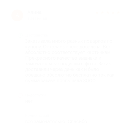
Алина
★
★
★
★
★
А
9 лет назад
Достоинства
Заказывала много разных подарков по
купону. Осталась очень довольна. Все
абсолютно соответствует картинкам.
Прекрасного качества вышивка и
замечательные подушки с фото. Заказ
доставили через день как и было
обещано абсолютно бесплатно так как
сумма заказа превышала 3000.
Недостатки
нет
Комментарий
все замечательно! Спасибо