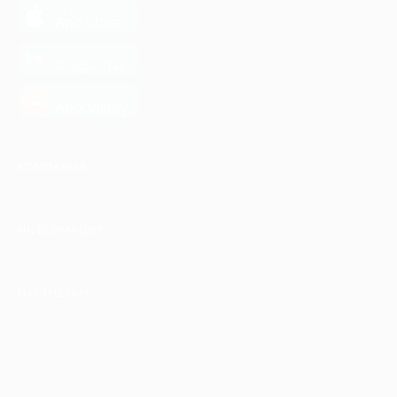
загрузить в
App Store
загрузить в
Google Play
загрузить в
AppGallery
КОМПАНИЯ
ИНФОРМАЦИЯ
ПАРТНЕРАМ
© 2010-2026 BIGLION
Обработка персональных данных