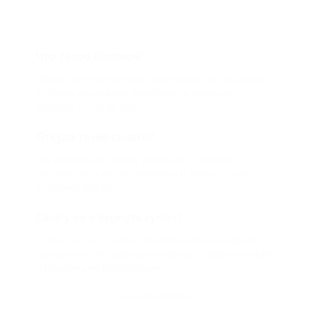
Что такое Биглион?
Biglion это про специальные акции, по условиям
которых вы можете приобрести купон со
скидкой от 50 до 90%
Откуда такие скидки?
Мы непосредственно работаем с каждым
партнером и договариваемся с ним о лучших
условиях для вас
Смогу ли я вернуть купон?
Если что-то случится, мы обязательно вернем
вам деньги. Мы работаем только с проверенными
и надежными партнерами
Остались вопросы?