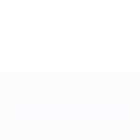
+7 (495) 649-649-1
Горячая линия Биглиона
Перейти в FAQ
+7 495 649-649-1
Для звонка из Москвы
и регионов России
Связаться с нами
МОБИЛЬНОЕ ПРИЛОЖЕНИЕ