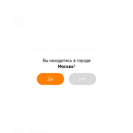
Юрий Ч.
★
★
★
★
★
Ю
7 лет назад
Достоинства
Позвонил заранее договорился,
приняли вовремя, процедуру прошёл
быстро и качественно
Вы находитесь в городе
Москва
?
Недостатки
Да
Нет
-
Отзыв полезен?
Татьяна М.
★
★
★
★
★