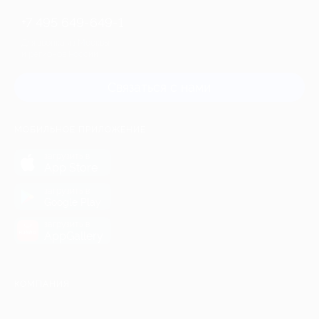
+7 495 649-649-1
Для звонка из Москвы
и регионов России
Связаться с нами
МОБИЛЬНОЕ ПРИЛОЖЕНИЕ
загрузить в
App Store
загрузить в
Google Play
загрузить в
AppGallery
КОМПАНИЯ