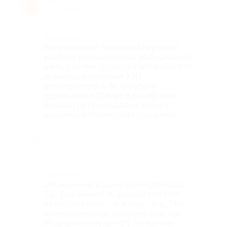
Т
7 лет назад
Достоинства
Внимательный, вежливый персонал;
удобное расположение медицинского
центра (очень близко от остановки); о
времени проведения УЗИ
договаривалась по телефону
(дозвонилась сразу), в дни приема
процедура проводилась точно в
назначенное время (без задержек)
Недостатки
-
Комментарий
Очень внимательные врачи Шлыкова
Т.С., Борокина Е.А., результаты УЗИ
объясняют понятно и подробно. Мне
все понравилось. Большое спасибо
Медицинскому центру "Академия