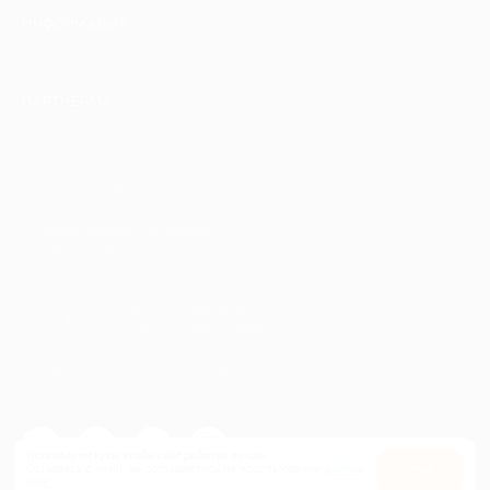
ИНФОРМАЦИЯ
ПАРТНЕРАМ
© 2010-2026 BIGLION
Обработка персональных данных
Пользовательское соглашение
Публичная оферта
Гарантия, поддержка
24 часа и возврат средств
Перейти на полную версию сайта
Используем куки, чтобы сайт работал лучше.
Оставаясь с нами, вы соглашаетесь на использование
файлов
Оk
куки.