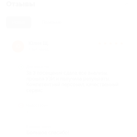
Отзывы
Новые
Полезные
Юлия Щ.
★
★
★
★
★
Ю
7 лет назад
Достоинства
За 3 посещения сдала все анализы,
прошла УЗИ и получила результаты.
Компетентный персонал, качественный
сервис.
Недостатки
-
Комментарий
Большое спасибо!