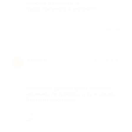
здоровья" и Биглиону за
предоставленную возможность.
Отзыв полезен?
Ирина И.
★
★
★
★
★
И
9 лет назад
Достоинства
Записали на удобное время, накануне
напомнили по телефону, услуги оказали
быстро и качественно.
Недостатки
нет