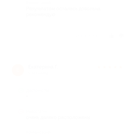
Комментарий
Результатом осталась довольна,
рекомендую.
Отзыв полезен?
Екатерина Г.
★
★
★
★
★
Е
9 лет назад
Достоинства
+
Недостатки
очень далеко расположены
Комментарий