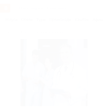
Услуги
Отели
Туры
Промокоды
Кэшбэк
Афиша 
Бренды
Клиника Академия здоровья