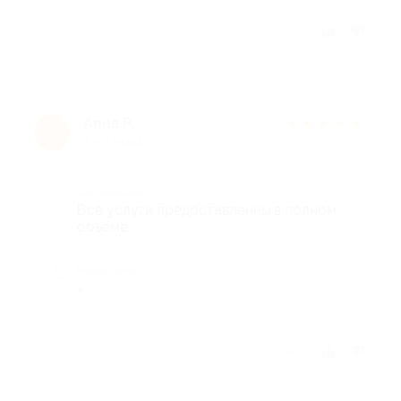
Отзыв полезен?
Anna P.
★
★
★
★
★
A
7 лет назад
Достоинства
Все услуги предоставленны в полном
объёме.
Недостатки
-
Отзыв полезен?