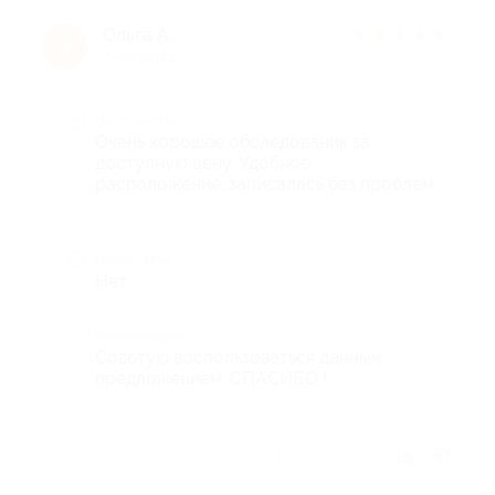
Ольга А.
★
★
★
★
★
О
7 лет назад
Достоинства
Очень хорошее обследованик за
доступную цену. Удобное
расположение, записалась без проблем
.
Недостатки
Нет
Комментарий
Советую воспользоваться данным
предложением. СПАСИБО !
Отзыв полезен?