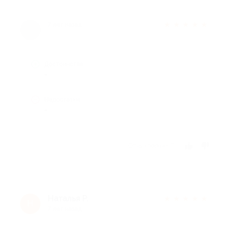
★
★
★
★
★
7 лет назад
Достоинства
-
Недостатки
-
Отзыв полезен?
Наталья Р.
★
★
★
★
★
Н
7 лет назад