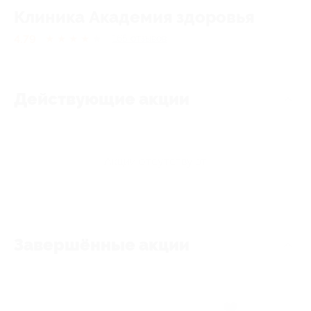
Клиника Академия здоровья
4.79
★
★
★
★
★
165
отзывов
Действующие акции
Акции отсутствуют
Завершённые акции