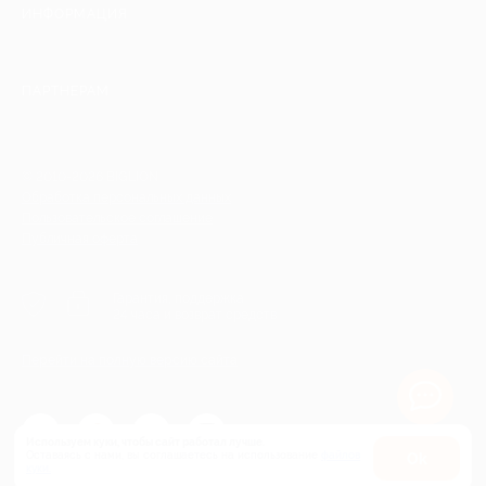
ИНФОРМАЦИЯ
ПАРТНЕРАМ
© 2010-2026 BIGLION
Обработка персональных данных
Пользовательское соглашение
Публичная оферта
Гарантия, поддержка
24 часа и возврат средств
Перейти на полную версию сайта
Используем куки, чтобы сайт работал лучше.
Оставаясь с нами, вы соглашаетесь на использование
файлов
Оk
куки.