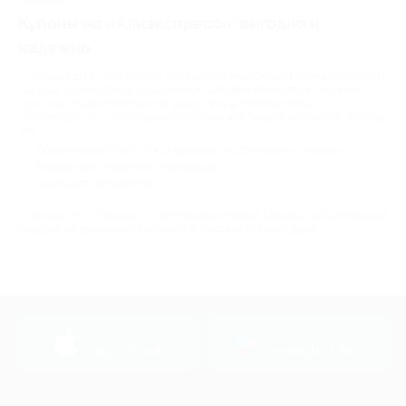
Купоны на «Алиэкспресс»: выгодно и
надежно
Каждый день «AliExpress» предлагает акционные купоны на покупку
товаров, количество и ассортимент которых впечатляет. При этом,
здесь вы, без преувеличения, найдете все необходимое.
«Алиэкспресс» станет вашим любимым местом для шоппинга, потому
что:
Обеспечивает доступ к огромному ассортименту товаров;
Предлагает скидочные промокоды;
Защищает покупателя.
Купоны от «AliExpress» – это лучший способ сделать себе и близким
подарки на выгодных условиях. Не упускайте такой шанс.
загрузить в
загрузить в
App Store
Google Play