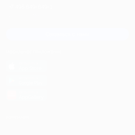
+7 495 649-649-1
Для звонка из Москвы
и регионов России
Связаться с нами
МОБИЛЬНОЕ ПРИЛОЖЕНИЕ
загрузить в
App Store
загрузить в
Google Play
загрузить в
AppGallery
КОМПАНИЯ