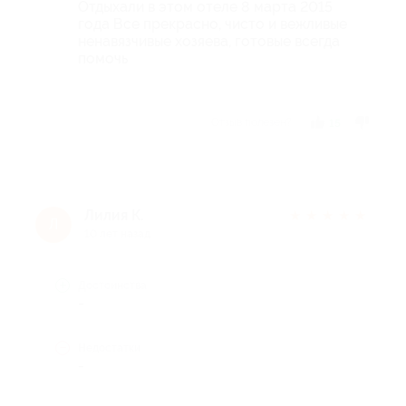
Отдыхали в этом отеле 8 марта 2015
года Все прекрасно, чисто и вежливые
ненавязчивые хозяева, готовые всегда
помочь
Отзыв полезен?
15
Лилия К.
★
★
★
★
★
Л
10 лет назад
Достоинства
-
Недостатки
-