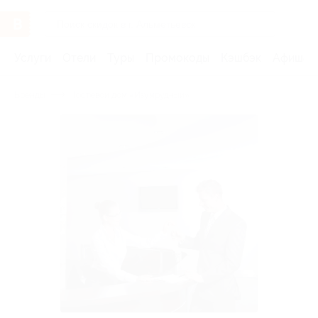
Услуги
Отели
Туры
Промокоды
Кэшбэк
Афиша 
Бренды
Гостевой дом «Изумрудный»