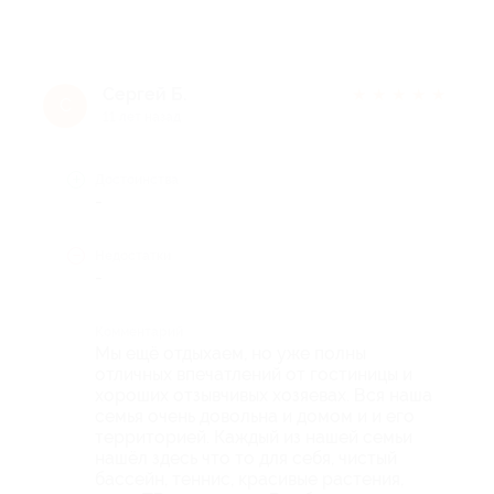
Сергей Б.
★
★
★
★
★
С
11 лет назад
Достоинства
-
Недостатки
-
Комментарий
Мы ещё отдыхаем, но уже полны
отличных впечатлений от гостиницы и
хороших отзывчивых хозяевах. Вся наша
семья очень довольна и домом и и его
территорией. Каждый из нашей семьи
нашёл здесь что то для себя, чистый
бассейн, теннис, красивые растения,