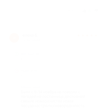
Отзыв полезен?
15
елена б.
★
★
★
★
★
е
10 лет назад
Достоинства
-
Недостатки
-
Комментарий
Были с 9-14 ноября.не повезло с
погодой,но гостинница достойная!
свежие номера,чистая новая
посуда,кастрюли,сковородки)есть