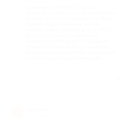
Комментарий
Отдыхали в сентябре 2015 года.
Отличный гостевой дом. Замечательные
хозяева. Все очень понравилось. Фото
соответствует. Хорошие, чистые
номера. Очень хороший, всегда чистый
бассейн. Гостям ни в чем отказа
нет.Всем рекомендуем. P.S Вардан и
Наира Вам очень большой привет из
Казани от нашей компании. Приезжайте
к нам в Казань. Будем очень рады.
Отзыв полезен?
17
оксана ч.
★
★
★
★
★
о
10 лет назад
Достоинства