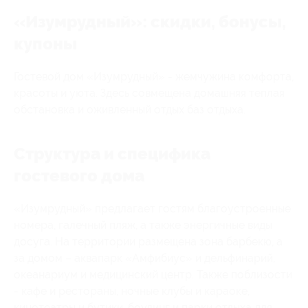
«Изумрудный»: скидки, бонусы,
купоны
Гостевой дом «Изумрудный» - жемчужина комфорта,
красоты и уюта. Здесь совмещена домашняя теплая
обстановка и оживленный отдых баз отдыха.
Структура и специфика
гостевого дома
«Изумрудный» предлагает гостям благоустроенные
номера, галечный пляж, а также энергичные виды
досуга. На территории размещена зона барбекю, а
за домом – аквапарк «Амфибиус» и дельфинарий,
океанариум и медицинский центр. Также поблизости
- кафе и рестораны, ночные клубы и караоке,
кинотеатры и бутики, боулинг и парки отдыха для