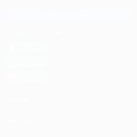
и регионов России
Связаться с нами
МОБИЛЬНОЕ ПРИЛОЖЕНИЕ
загрузить в
App Store
загрузить в
Google Play
загрузить в
AppGallery
КОМПАНИЯ
ИНФОРМАЦИЯ