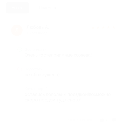
Новые
Полезные
Любовь А.
★
★
★
★
★
Л
10 лет назад
Достоинства
Очень гостеприимные хозяева!
Недостатки
не обнаружено)
Комментарий
остались довольны поездкой!возможно
скоро поедем туда снова!
Отзыв полезен?
7