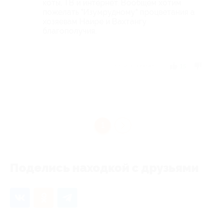
коты, ТВ и интернет. Вообщем хотим
пожелать "Изумрудному" процветания а
хозяевам Наире и Вахтангу
благополучия.
Отзыв полезен?
15
1
Поделись находкой с друзьями