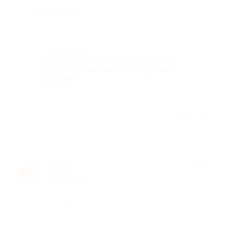
Недостатки
-
Комментарий
отличный гостевой дом. глубокий
бассейн. парковка. добродушные
хозяева.
Отзыв полезен?
12
Яна Си
★
★
★
★
★
Я
10 лет назад
Достоинства
-