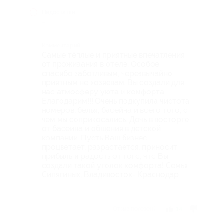
Недостатки
-
Комментарий
Самые тёплые и приятные впечатления
от прожиаания в отеле. Особое
спасибо заботливым, черезвычайно
приятным не хозяевам. Вы создали для
нас атмосферу уюта и комфорта.
Благодарим!!! Очень подкупила чистота
номеров, белья, басейна и всего того, с
чем мы соприкосались. Дочь в восторге
от басеина и общения в детской
компании. Пусть Ваш бизнес
процветает, разрастается, приносит
прибыль и радость от того, что Вы
создали такой уголок комфорта! Семья
Сипягиных, Владивосток- Краснодар
Отзыв полезен?
14