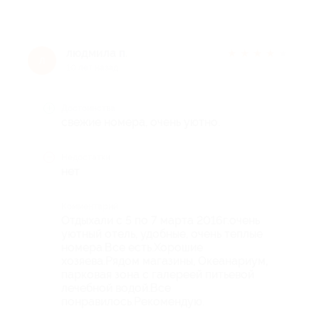
людмила п.
★
★
★
★
★
л
10 лет назад
Достоинства
свежие номера, очень уютно.
Недостатки
нет
Комментарий
Отдыхали с 5 по 7 марта 2016г.очень
уютный отель, удобные, очень теплые
номера.Все есть.Хорошие
хозяева.Рядом магазины, Океанариум,
парковая зона с галереей питьевой
лечебной водой.Все
понравилось.Рекомендую.