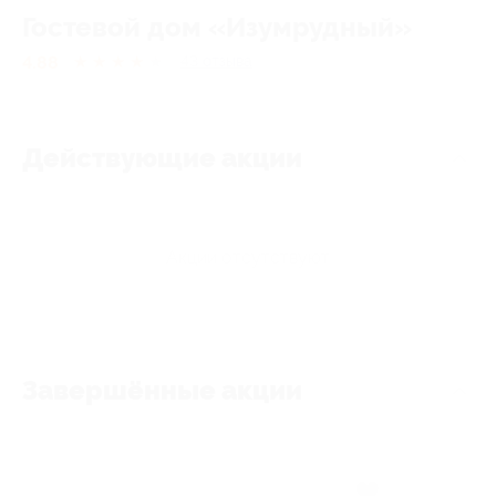
Гостевой дом «Изумрудный»
4.88
★
★
★
★
★
43
отзывa
Действующие акции
Акции отсутствуют
Завершённые акции