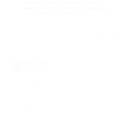
отличное место для шашлыка под
навесом и хороший глубокий бассейн
для людей,отдыхающих в сезон)
Отзыв полезен?
18
Вадим Ф.
★
★
★
★
★
В
10 лет назад
Достоинства
-
Недостатки
-
Комментарий