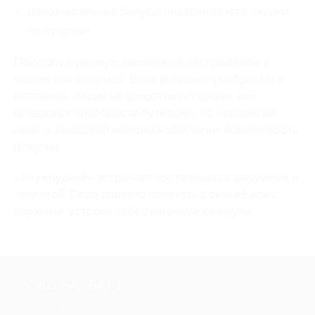
Дополнительные бонусы: подарки хозяев, скидки
по купонам.
Покупать сувениры дешевле на распродажах, в
лавках или в ларьках. Вина выгодно приобретать в
магазинах. Акции на ассортимент южных вин
позволяют приобрести бутылочку по недорогой
цене, а заводской контроль обеспечит безопасность
покупки.
«Изумрудный» встречает постояльцев с радушием и
теплотой. Сюда приятно приехать с семьей или с
друзьями, устроив себе сказочные каникулы.
+7 495 649-649-1
Для звонка из Москвы