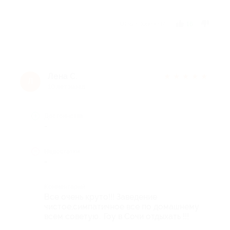
Отзыв полезен?
16
Лена С.
★
★
★
★
★
Л
10 лет назад
Достоинства
-
Недостатки
-
Комментарий
Все очень круто!!! Заведение
чистое,симпатичное все по домашнему
всем советую.. Гоу в Сочи отдыхать !!!