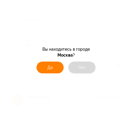
-
Недостатки
-
Комментарий
Очень хороший отель
Вы находитесь в городе
Москва
?
Отзыв полезен?
12
Да
Нет
Валерия Х.
★
★
★
★
★
В
10 лет назад
Достоинства
-