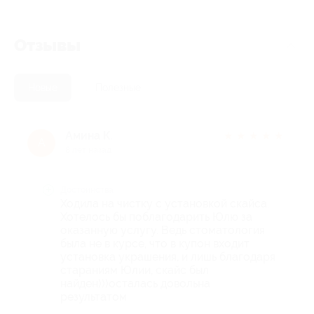
Отзывы
Новые
Полезные
Амина К.
★
★
★
★
★
А
8 лет назад
Достоинства
Ходила на чистку с установкой скайса.
Хотелось бы поблагодарить Юлю за
оказанную услугу. Ведь стоматология
была не в курсе, что в купон входит
установка украшения, и лишь благодаря
стараниям Юлии, скайс был
найден)))осталась довольна
результатом