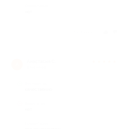
Комментарий
нет
Отзыв полезен?
Анастасия С.
★
★
★
★
★
А
8 лет назад
Достоинства
качественно
Недостатки
нет
Комментарий