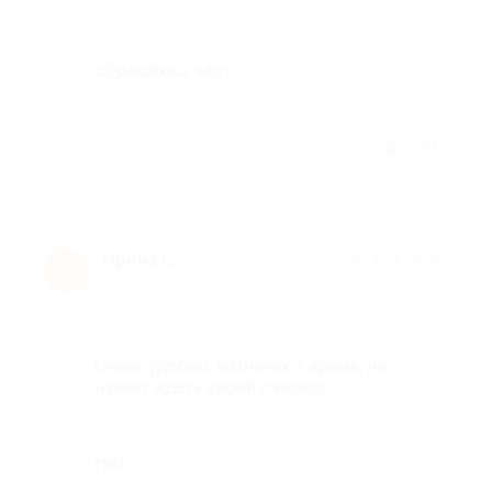
Комментарий
обращаюсь часто
Отзыв полезен?
1
Ирина С.
★
★
★
★
★
И
8 лет назад
Достоинства
Очень удобно, назначают время, не
нужно ждать своей очереди.
Недостатки
Нет