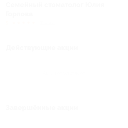
Семейный стоматолог Юлия
Горлова
5
★
★
★
★
★
91
отзыв
Действующие акции
Акции отсутствуют
Завершённые акции