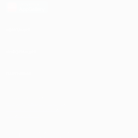
загрузить в
AppGallery
КОМПАНИЯ
ИНФОРМАЦИЯ
ПАРТНЕРАМ
© 2010-2026 BIGLION
Обработка персональных данных
Пользовательское соглашение
Публичная оферта
Гарантия, поддержка
24 часа и возврат средств