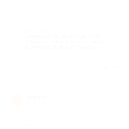
Недостатки
-
Комментарий
Делала профессиональную чистку
зубов,начала лечить зубы,всё быстро
делается,без боли и эффективно
Отзыв полезен?
Ксения А.
★
★
★
★
★
К
8 лет назад
Достоинства
-