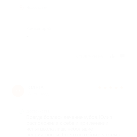
Недостатки
-
Комментарий
_
Отзыв полезен?
ОЛЬГА
★
★
★
★
★
О
8 лет назад
Достоинства
Всегда боялась лечение зубов. Юлия
расположила к себе и при лечении
испытывала лишь небольшие
неприятности. Так что кто боится всем к