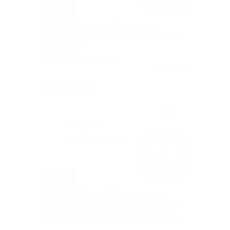
–72%
Профессиональная УЗ-чистка и
полировка зубов от стоматолога Юлии
Горловой
г. Астрахань, Богдана
Хмельницкого ул, д. 41
Куплено 21
от 700 руб.
–70%
Лечение зубов любой сложности от
семейного стоматолога Юлии Горловой
г. Астрахань, Богдана Хмельницкого ул, д.
41