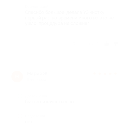
Комментарий
Спасибо большое, делала УЗ чистку
первый раз, но времени много на это не
ушло, процедура не сложная.
Отзыв полезен?
Мария Ж.
★
★
★
★
★
М
8 лет назад
Достоинства
быстро и качественно
Недостатки
нет