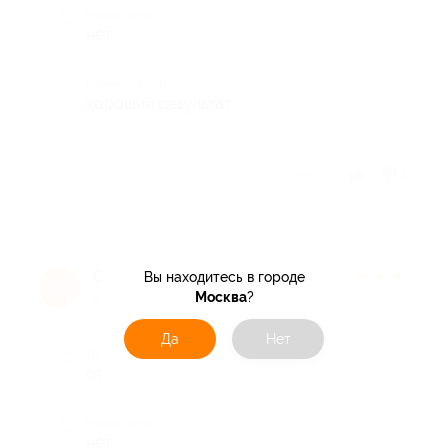
Недостатки
нет
Комментарий
хороший результат
Отзыв полезен?
1
Оксана Л.
★
★
★
★
★
Вы находитесь в городе
О
Москва
?
8 лет назад
Да
Нет
Достоинства
отлично
Недостатки
нет