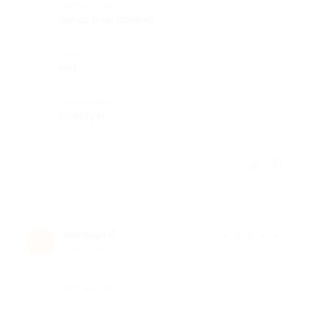
Достоинства
легко и не больно
Недостатки
нет
Комментарий
советую
Отзыв полезен?
наталья б.
★
★
★
★
★
н
8 лет назад
Достоинства
-