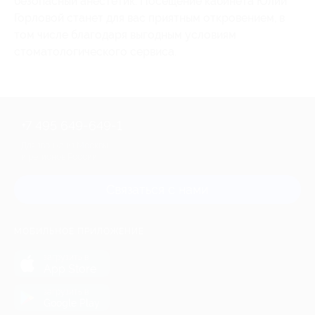
безопасный анестетик. Посещение кабинета Юлии
Горловой станет для вас приятным откровением, в
том числе благодаря выгодным условиям
стоматологического сервиса.
+7 495 649-649-1
Для звонка из Москвы
и регионов России
Связаться с нами
МОБИЛЬНОЕ ПРИЛОЖЕНИЕ
загрузить в
App Store
загрузить в
Google Play