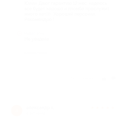
Юлии. Дают гарантию 12 мес. надеюсь
все будет хорошо и пломба прослужит
много лет))) . Хороший персонал.
Рекомендую !
Недостатки
Не увидела
Комментарий
.
Отзыв полезен?
александр к.
★
★
★
★
★
а
8 лет назад