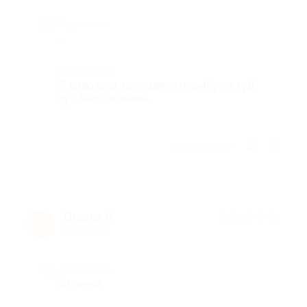
Недостатки
-
Комментарий
Я довольна. поставили пломбу на зуб.
зуб был сложный.
Отзыв полезен?
Оксана Л.
★
★
★
★
★
О
8 лет назад
Достоинства
отлично