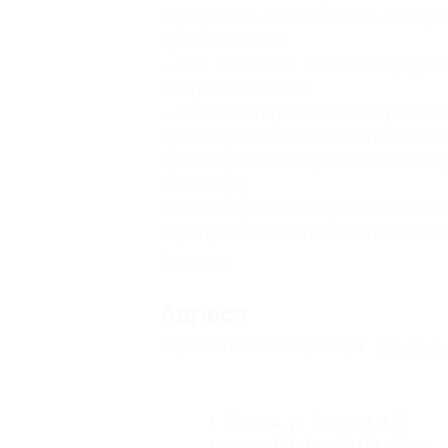
тариф ФГУП «Почта России» или тра
Сроки доставки:
— по г. Москве и г. Санкт-Петербург
оформления заказа;
— по России сроки доставки реглам
транспортной компанией и составляю
При получении товара необходимо пр
менеджеру.
После получения товара необходимо
kupongoods@umens.ru
или сообщить
Свернуть
Адресa
Перейти на сайт партнера
Юридичес
г. Москва, ул. Бажова, д. 17
пн-пт: с 11:00 до 18:00, сб-вс: