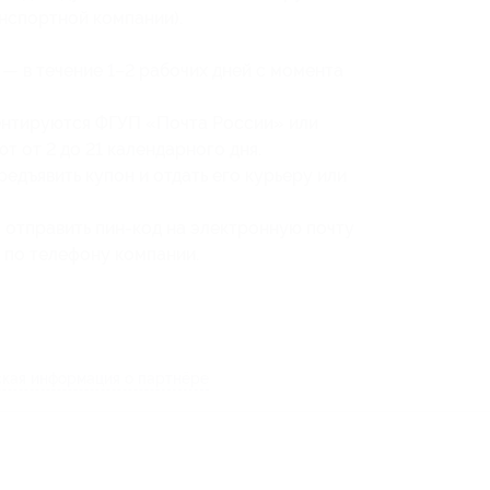
нспортной компании).
у — в течение 1–2 рабочих дней с момента
ентируются ФГУП «Почта России» или
т от 2 до 21 календарного дня.
едъявить купон и отдать его курьеру или
 отправить пин-код на электронную почту
 по телефону компании.
кая информация о партнёре