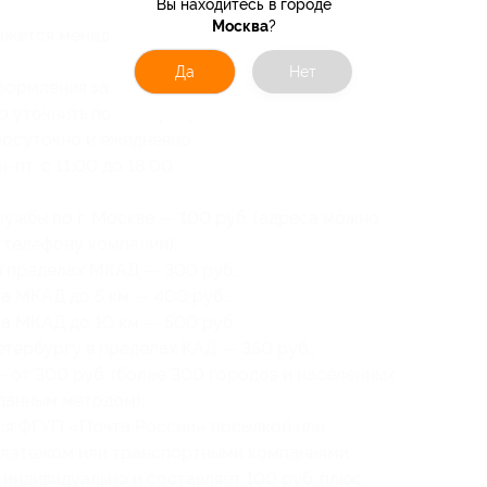
Вы находитесь в городе
Москва
?
свяжется менеджер для подтверждения заказа
Да
Нет
формления заказа.
 уточнить по телефону компании.
лосуточно и ежедневно.
пт: с 11:00 до 18:00.
лужбы по г. Москве — 100 руб. (адреса можно
 телефону компании);
в пределах МКАД — 300 руб.;
за МКАД до 5 км — 400 руб.;
за МКАД до 10 км — 500 руб.;
етербургу в пределах КАД — 350 руб.;
— от 300 руб. (более 300 городов и населенных
 данным методом);
ся ФГУП «Почта России» посылкой или
платежом или транспортными компаниями
 индивидуально и составляет 100 руб. плюс