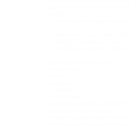
Вы можете предъявить купон как в 
Один человек может купить неограни
в подарок.
Купон действует на следующие виды 
— Скидка 66% на
бальзам
для губ EOS
— Скидка 67% на набор из 3
бальзам
— Скидка 68% на набор из 5
бальзам
Фруктовые ароматы на выбор:
— малина-гранат;
— дыня;
— черника;
— клубника;
— летние ягоды.
Для оформления заказа необходимо:
— приобрести купон по акции;
— перейти на сайт интернет-магазина
— заполнить все указанные поля, ука