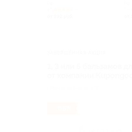
РФ
РФ
4.7
(5)
5.0
от 992 руб.
от 
ЗАВЕРШЁННАЯ АКЦИЯ
1, 3 или 5 бальзамов 
от компании Kupongo
г. Москва, ул. Бажова, д. 17
- 66%