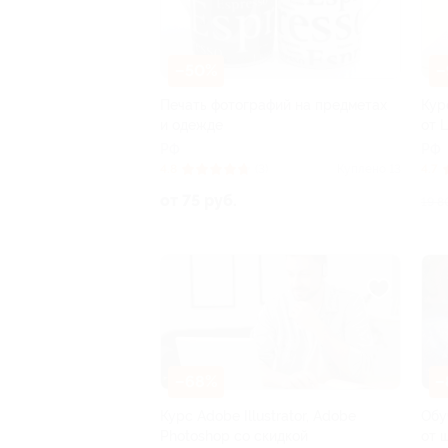
–50%
–
Печать фотографий на предметах
Кур
и одежде
от 
РФ
РФ
4.8
(3)
Куплено 13
4.7
от 75 руб.
19 8
–68%
–
Курс Adobe Illustrator, Adobe
Обу
Photoshop со скидкой
от 