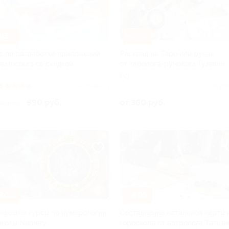
95%
–40%
с по разработке приложений
Расклад на Таро или рунах
Learncours со скидкой
от таролога-рунолога Гузелии
РФ
(5)
Куплено 4
Купл
990 руб.
от 360 руб.
00 руб.
80%
–40%
чающие курсы по нумерологии
Составление натальной карты 
школы Numery
гороскопа от астролога Татьян