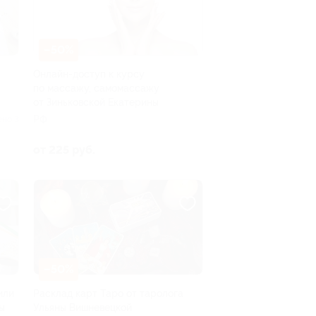
–50%
Онлайн-доступ к курсу
по массажу, самомассажу
от Зиньковской Екатерины
РФ
ено 3
от 225 руб.
–50%
или
Расклад карт Таро от таролога
ы
Ульяны Вишневецкой