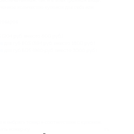
распечатанном, так и в электронном виде.
ченное количество купонов для себя или
товаров:
 (204 руб. вместо 600 руб.)
ов
для губ EOS (594 руб. вместо 1800 руб.)
ов
для губ EOS (960 руб. вместо 3000 руб.)
 и выбрать товар в соответствии с купоном;
зать номер купона и код бронирования и нажать