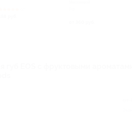
Метляевой
РФ
(10)
158 руб.
от 360 руб.
для губ EOS с фруктовыми ароматам
ods
от 
Экон