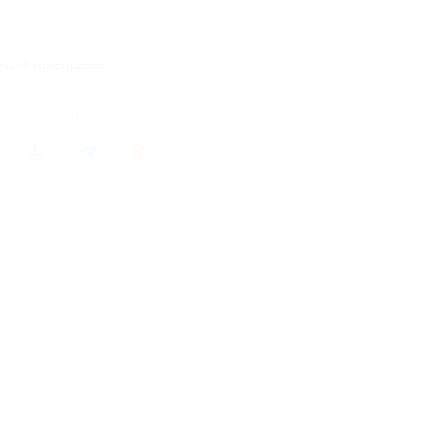
8 купонов куплено
кция завершена
литься с друзьями