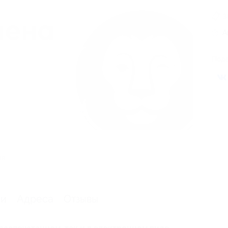
3
А
Поде
ия
ии
Адреса
Отзывы