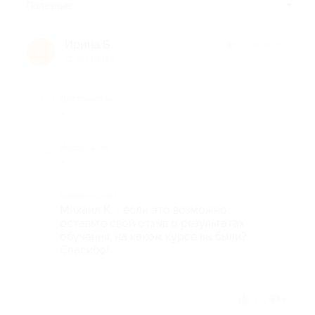
Полезные
Ирина Б.
★
★
★
★
★
И
11 лет назад
Достоинства
-
Недостатки
-
Комментарий
Михаил К. - если это возможно ,
оставьте свой отзыв о результатах
обучения, на каком курсе вы были?
Спасибо!
Отзыв полезен?
3
5