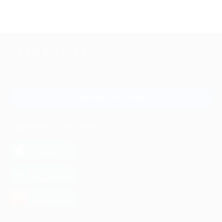
+7 495 649-649-1
Для звонка из Москвы
и регионов России
Связаться с нами
МОБИЛЬНОЕ ПРИЛОЖЕНИЕ
загрузить в
App Store
загрузить в
Google Play
загрузить в
AppGallery