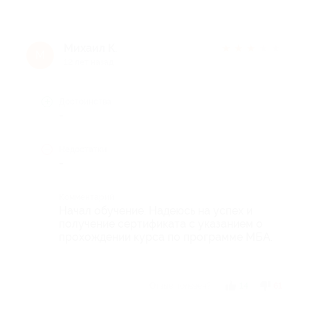
Михаил К.
★
★
★
★
★
М
12 лет назад
Достоинства
-
Недостатки
-
Комментарий
Начал обучение. Надеюсь на успех и
получение сертификата с указанием о
прохождении курса по программе МБА.
Отзыв полезен?
14
61