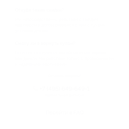
Откуда такие скидки?
Мы непосредственно работаем с каждым
партнером и договариваемся с ним о лучших
условиях для вас
Смогу ли я вернуть купон?
Если что-то случится, мы обязательно вернем
вам деньги. Мы работаем только с проверенными
и надежными партнерами
Остались вопросы?
+7 (495) 649-649-1
Горячая линия Биглиона
Перейти в FAQ