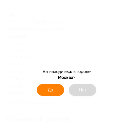
РФ
пн-пт: с 11:00 до 19:00 (по
московскому времени), сб-вс:
выходные
+7 (499) 346-67-14 (г. Москва),
+7 (901) 904-33-55 (г. Москва),
+7 (812) 309-02-59 (доб. 550-
23 г. Санкт-Петербург: в
Вы находитесь в городе
тональном режиме через *),
Москва
?
+7 (343) 236-62-39 (доб. 550-
23 г. Екатеринбург: в
Да
Нет
тональном режиме через *)
Показать номер телефона
Отзывы об услуге
2