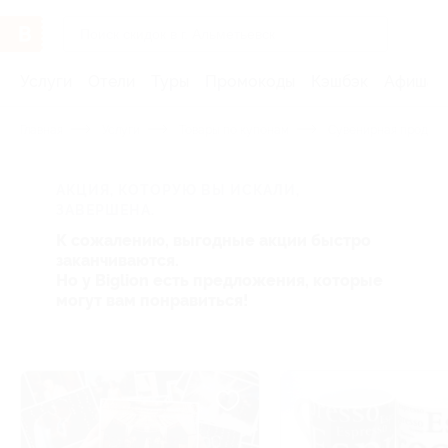
Услуги
Отели
Туры
Промокоды
Кэшбэк
Афиша 
Главная
Услуги
Товары по купонам
Сувенирная продукц
АКЦИЯ, КОТОРУЮ ВЫ ИСКАЛИ,
ЗАВЕРШЕНА.
К сожалению, выгодные акции быстро
заканчиваются.
Но у Biglion есть предложения, которые
могут вам понравиться!