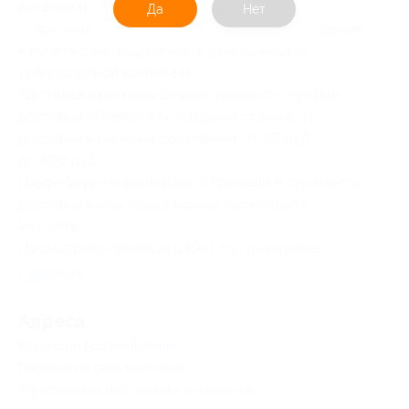
деталей и вышлет макет на утверждение;
Да
Нет
— после изготовления получить готовое изделие
в пункте самовыдачи или в пункте выдачи
транспортной компании.
Доставка в регионы осуществляется службой
доставки «Главпункт». Средняя стоимость
доставки в регионы составляет от 50 руб.
до 400 руб.
Подробную информацию о времени и стоимость
доставке в ваш город можно посмотреть
на
сайте
.
Посмотреть примеры работ
по гравировке
.
Свернуть
Адресa
Все акции
FotoPrintOnline
Перейти на сайт партнера
Юридическая информация о партнёре