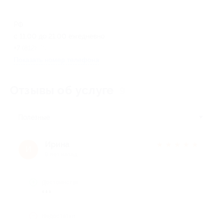
РФ
с 11:00 до 21:00 ежедневно
+7 (812) 701-00-27
Показать номер телефона
Отзывы об услуге
9
Полезные
Ирина
★
★
★
★
★
И
9 лет назад
Достоинства
+++
Недостатки