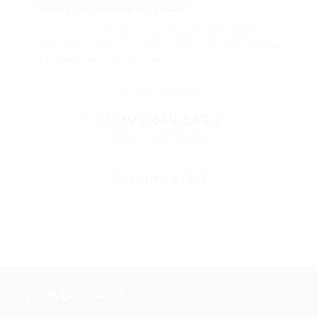
Смогу ли я вернуть купон?
Если что-то случится, мы обязательно вернем
вам деньги. Мы работаем только с проверенными
и надежными партнерами
Остались вопросы?
+7 (495) 649-649-1
Горячая линия Биглиона
Перейти в FAQ
+7 495 649-649-1
Для звонка из Москвы