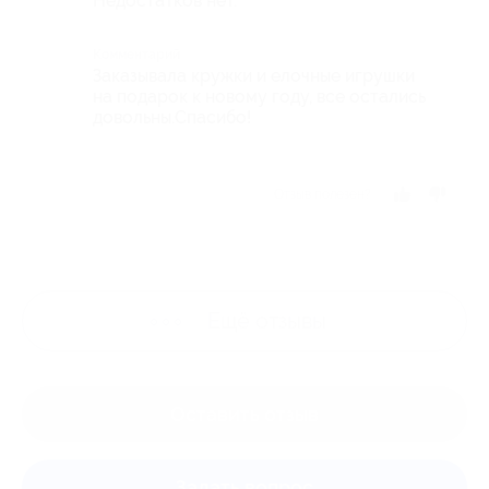
Недостатков нет.
Комментарий
Заказывала кружки и елочные игрушки
на подарок к новому году, все остались
довольны.Спасибо!
Отзыв полезен?
Ещё
отзывы
Оставить отзыв
Задать вопрос