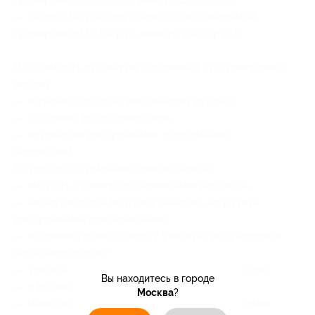
— Скидка 54% на два брелка с персональной
гравировкой (1104 руб. вместо 2400 руб.)
В стоимость купона на создание фотогравировки
входит:
— изделие согласно выбранному купону;
— создание фотогравировки;
— коррекция изображения, дополнение
надписями.
Порядок оформления заказа онлайн:
— выбрать сувенир для нанесения на сайте;
— через раздел «Загрузка файлов» загрузить
изображение для нанесения;
— в комментариях к заказу указать текст надписи
(если необходим);
— указать данные купона согласно инструкции;
Вы находитесь в городе
— оформить заказ;
Москва
?
— менеджер свяжется с вами для согласования