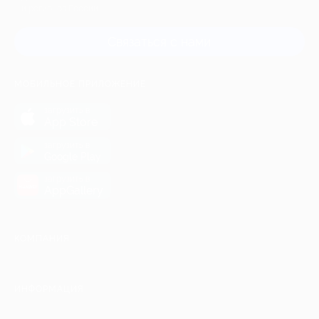
и регионов России
Связаться с нами
МОБИЛЬНОЕ ПРИЛОЖЕНИЕ
загрузить в
App Store
загрузить в
Google Play
загрузить в
AppGallery
КОМПАНИЯ
ИНФОРМАЦИЯ