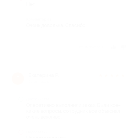
Нет
Комментарий
Очень довольна. Спасибо.
Отзыв полезен?
Екатерина Р.
★
★
★
★
★
Е
9 лет назад
Достоинства
Оперативно выполнили заказ. Были кое-
какие вопросы, сотрудник все объяснял
очень вежливо.
Недостатки