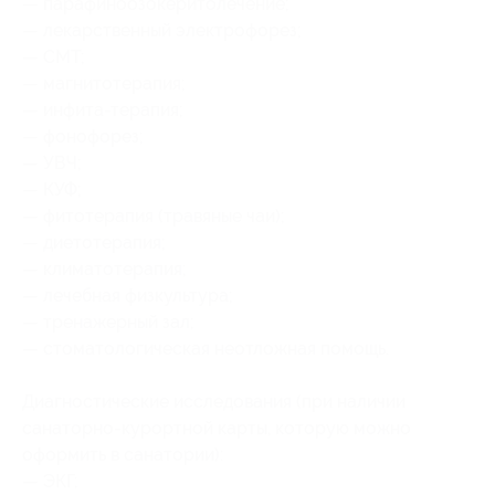
— парафиноозокеритолечение;
— лекарственный электрофорез;
— СМТ;
— магнитотерапия;
— инфита-терапия;
— фонофорез;
— УВЧ;
— КУФ;
— фитотерапия (травяные чаи);
— диетотерапия;
— климатотерапия;
— лечебная физкультура;
— тренажерный зал;
— стоматологическая неотложная помощь.
Диагностические исследования (при наличии
санаторно-курортной карты, которую можно
оформить в санатории):
— ЭКГ;