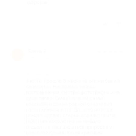
здоровье
Отзыв полезен?
3
1
Елена Я.
★
★
★
★
★
Е
6 лет назад
Достоинства
Знаете, прошло 6 месяцев, как мы были в
санатории. Настолько теплые
воспоминания, смотрю фотографии и на
душе тепло. Самый лучший, самый
красивый и самый родной санаторий,
наша любимая Ялта! Да... ещё не везде
ремонт сделан, старый асфальт, плиты...
НО!!! Нам абсолютно не мешало
отдыхать и наслаждаться природой и
красотой Крыма! Какая красивая,