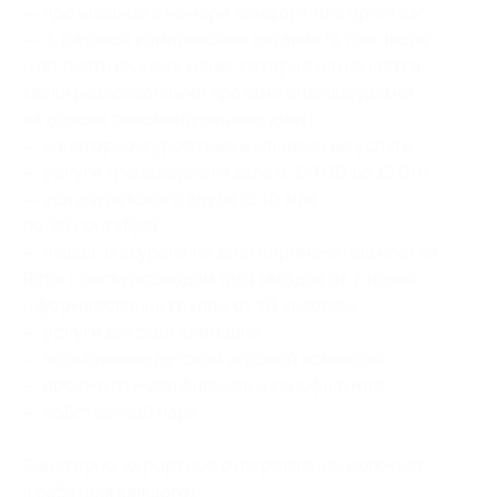
— проживание в номере комфорт или престиж;
— 3-разовое комплексное питание (в том числе
и по диетическому меню, которое назначается
квалифицированными врачами индивидуально,
на основе рекомендованных диет);
— санаторно-курортные медицинские услуги;
— услуги тренажерного зала (с 09:00 до 13:00);
— услуги детского клуба (с 10 мая
до 30 сентября);
— пешая экскурсия по достопримечательностям
Ялты с экскурсоводом (для заездов от 7 ночей
и формировании группы от 10 человек);
— услуги детской анимации;
— пользование детской игровой комнатой;
— просмотр мультфильмов и кинофильмов;
— собственный парк.
Санаторно-курортное оздоровление включает
в себя (для каждого):