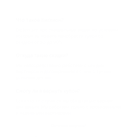
Что такое Биглион?
Biglion это про специальные акции, по условиям
которых вы можете приобрести купон со
скидкой от 50 до 90%
Откуда такие скидки?
Мы непосредственно работаем с каждым
партнером и договариваемся с ним о лучших
условиях для вас
Смогу ли я вернуть купон?
Если что-то случится, мы обязательно вернем
вам деньги. Мы работаем только с проверенными
и надежными партнерами
Остались вопросы?