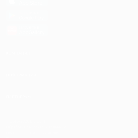
App Store
загрузить в
Google Play
загрузить в
AppGallery
КОМПАНИЯ
ИНФОРМАЦИЯ
ПАРТНЕРАМ
© 2010-2026 BIGLION
Обработка персональных данных
Пользовательское соглашение