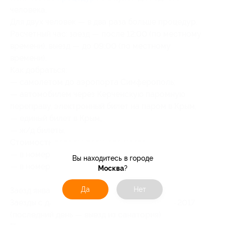
человека.
Для двух человек — в два раза больше процедур.
Расчетный час: заезд — после 12:00 (по местному
времени), выезд — до 09:00 (по местному
времени).
Как добраться:
— самолетом до аэропорта Симферополь;
— автомобилем через Керченскую паромную
переправу, электронный билет на паром в Крым;
— единый билет в Крым;
— ж/д билеты.
Стоимость дополнительного места:
— в номере комфорт — 1410 руб.;
Вы находитесь в городе
— в номере престиж — 1580 руб.
Москва
?
Да
Нет
Заезд январь, февраль.
Заезды с даты старта с 06.01.2017 по 30.04.2017
(последний день — выезд из санатория).