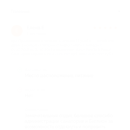
Полезные
Елена Е.
★
★
★
★
★
Е
5 лет назад
про Проживание и лечение в течение 11 дней и 10 ночей для
двоих в номере категории стандарт «Юг» с заездом с
01.10.2019 по 31.10.2019 в здравнице «Kirov Health & Resort |
Санаторий Кирова в Ялте» (24 750 руб. вместо 45 000 руб.)
Достоинства
Место расположения, питание
Недостатки
Нет
Комментарий
Замечательный отдых, большое спасибо
администрации санатория и Биглион за
возможность отдохнуть и поправить