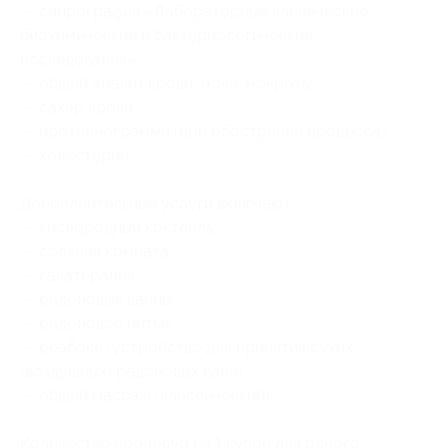
— спирография «Лабораторные клинические,
биохимические и бактериологические
исследования»;
— общий анализ крови, мочи, мокроты;
— сахар крови;
— протеинограмма (при обострении процесса);
— холестерин.
Допоплнительные услуги включают:
— кислородный коктейль;
— соляная комната;
— галатерапия;
— радоновые ванны;
— радоновое питье;
— реабокс (устройство для принятия сухих
(воздушных) радоновых ванн);
— общий массаж (классический).
Количество
процедур
на 1 купон для одного