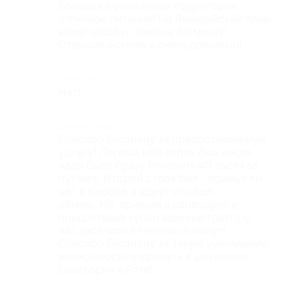
большая и ухоженная территория,
отличное питание! На Ливадийский пляж
возит автобус каждые 30 минут!.
Отдыхом остались очень довольны!
Недостатки
Нет!
Комментарий
Спасибо Биглиону за предоставленную
услугу! Первый мой страх был, когда
надо было сразу оплатить 40 тысяч за
путевку. Второй страх был - примут ли
нас в Кирове, а вдруг это был
обман....Но, приехав в санаторий и
предоставив купон администратору,
нас заселили в течении 5 минут!
Спасибо Биглиону за такую уникальную
возможность отдохнуть в шикарном
санатории в Ялте!