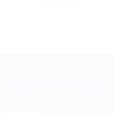
+7 (495) 649-649-1
Горячая линия Биглиона
Перейти в FAQ
+7 495 649-649-1
Для звонка из Москвы
и регионов России
Связаться с нами
МОБИЛЬНОЕ ПРИЛОЖЕНИЕ
загрузить в