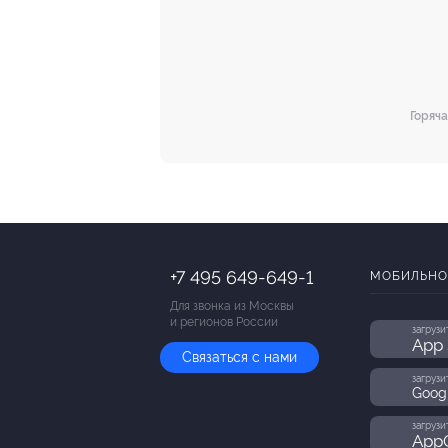
Горяча
+7 495 649-649-1
МОБИЛЬНО
Для звонка из Москвы
и регионов России
загрузи
App 
Связаться с нами
загрузи
Goog
загрузи
AppG