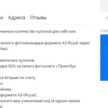
ии
Адреса
Отзывы
5
Поде
ченное количество купонов для себя или
стенного фотокалендаря формата А3 Royal через
без).
несколько купонов.
дка 50% на печать фотокниги «Принтбук
ся вторым по счету.
о:
ьбомы;
формата А3 (Royal);
казать ваш уникальный код (в одном заказе
);