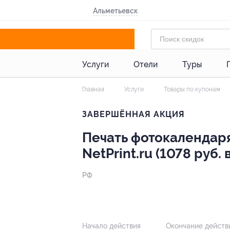
Альметьевск
Услуги
Отели
Туры
Главная
Услуги
Товары по купонам
ЗАВЕРШЁННАЯ АКЦИЯ
Печать фотокалендаря
NetPrint.ru (1078 руб.
РФ
- 51%
Начало действия
Окончание действ