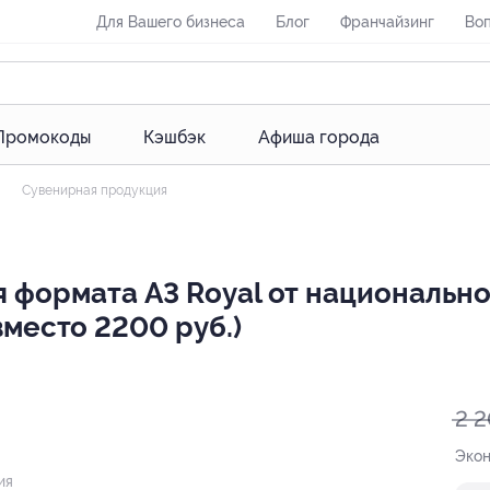
Для Вашего бизнеса
Блог
Франчайзинг
Воп
Промокоды
Кэшбэк
Афиша города
Сувенирная продукция
 формата А3 Royal от национально
 вместо 2200 руб.)
2 
Эко
ия