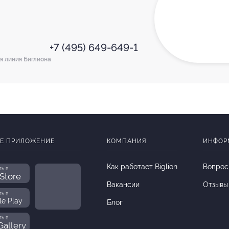
+7 (495) 649-649-1
я линия Биглиона
Е ПРИЛОЖЕНИЕ
КОМПАНИЯ
ИНФОР
Как работает Biglion
Вопрос
ть в
Store
Вакансии
Отзывы
ть в
le Play
Блог
ть в
allery