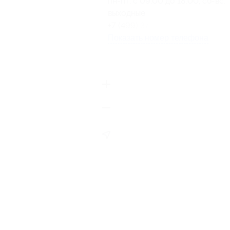
пн-пт: с 09:00 до 18:00, сб-вс:
выходные
+7 (499) 372-37-20
Показать номер телефона