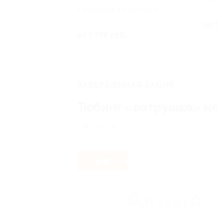
г. Х
г. Балашиха, Советская ул,
д. 9
Куплено 21
от 
от 1 498 руб.
ЗАВЕРШЁННАЯ АКЦИЯ
Тюбинг «ватрушка» на
г. Москва, Лукинская ул., д. 14, к. 1
- 64%