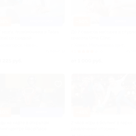
35%
–50%
КРАСНОГОРСК
ХИМКИ
 мозга, позвоночника в Taora
До 7 сеансов массажа в студии
ical со скидкой
красоты Oma Clinic
Красногорск, Ново-
г. Химки, Мельникова пр-т,
льская ул, д. 52
д. 1
Куплено 19
4.1
(6)
Купл
4 225 руб.
от 1 000 руб.
10%
–45%
ХИМКИ
зды на карте в открытом
2 часа игры в боулинг в парке
тинг-центре RacePlace
развлечений «Космик»