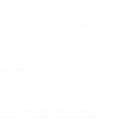
По полезности
По дате
★
★
★
★
★
ствует заказу
шку 140. яркие цвета, отдельно камера 20"
шевки, но в принципе на пару зим должно