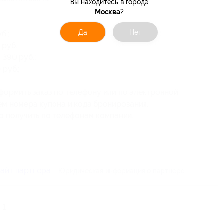
Вы находитесь в городе
Москва
?
Да
Нет
б.;
руб.;
390 руб.;
 руб.;
формить заказ по телефону или по электронной
ем номера купона и кода бронирования.
 получить по телефонам компании.
сайт партнера
Юридическая информация о партнёре
 1