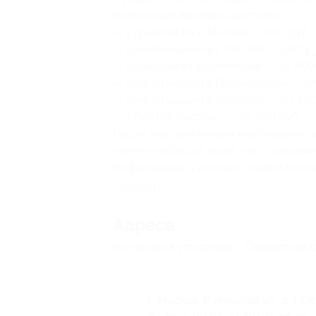
Возможные варианты доставки:
— курьером по г. Москве — 300 руб.;
— пункты выдачи в г. Москве — 290 ру
— курьером в Подмосковье — от 400 
— пункты выдачи в Подмосковье — от 
— пункты выдачи в регионах — от 450
— «Почтой России» — от 490 руб.
После покупки купона необходимо о
почте
mail@kupi-slona. net
с указани
Информацию о наличии товара можно
Свернуть
Адресa
Все акции
Купи слона
Перейти на 
г. Москва, Лукинская ул., д. 14, к.