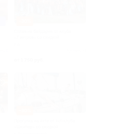
–30%
Сплав на байдарке от клуба
«7 ветров» со скидкой
г. о
ено 6
Куплено 41
от 1 750 руб.
–30%
Прогулка на яхте от яхт-клуба
«Шкипер» со скидкой