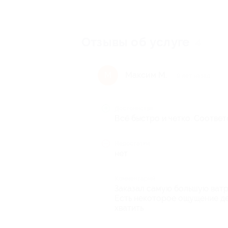
Отзывы об услуге
4
Максим М.
М
9 лет назад
Достоинства
Всё быстро и четко. Соответ
Недостатки
нет
Комментарий
Заказал самую большую ватру
Есть некоторое ощущение де
хватить