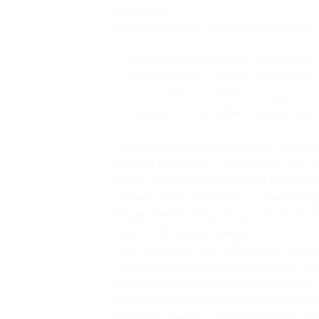
в подарок.
Купон действует на следующие виды 
— Скидка 64% на тюбинг «ватрушка» 8
— Скидка 63% на тюбинг «ватрушка» 9
— Скидка 50% на тюбинг «ватрушка» 1
— Скидка 50% на тюбинг «ватрушка» 
Предоставляется гарантия 12 месяцев
Камера в тюбинге — Norm R13, R14, R
чехла). Изготавливается без примене
Тюбинг морозостойкий — температур
Выдерживает нагрузку до 150 кг. Ру
крестообразными швами.
При производстве тюбинга использую
Обшивка изготовлена из прочного ма
посадочное место в чехле позволяет
между собой усиленной строчкой, п
мусора и снега. С товаром можно оз