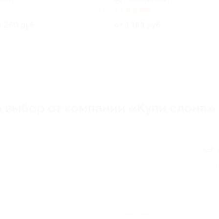
имки
Молодёжная
+4
Куплено 33
4.3
(12)
Куплен
1 260 руб.
от 1 188 руб.
 выбор от компании «Купи слона»
от 
Экон
4