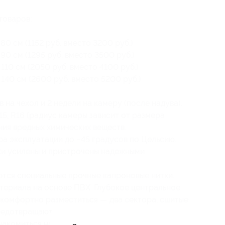
товаров:
0 см (1152 руб. вместо 3200 руб.)
0 см (1295 руб. вместо 3500 руб.)
10 см (2050 руб. вместо 4100 руб.)
140 см (2600 руб. вместо 5200 руб.)
 на чехол и 2 недели на камеру (после надува).
15, R16 (радиус камеры зависит от размера
ния вредных химических веществ.
а эксплуатации до −45 градусов по Цельсию.
чки усилены и пристрочены надежными
тся специальные прочные капроновые нитки.
териала на основе ПВХ. Глубокое центральное
 комфортно разместиться — два сектора, сшитые
редотвращают от попадания внутрь мелкого
накомиться на
сайте
.