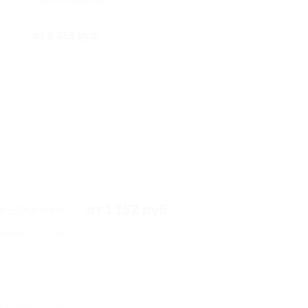
г. Долгопрудный,
Набережная ул, д. 22
о 152
Куплено 27
от 5 355 руб.
3 200 руб.
от 1 152 руб.
омия от 2 048 руб.
Купить
77
4 купона куплено