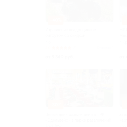
–40%
–
Управление квадроциклом-
МРТ
бигфутом со скидкой
Med
г. о
г. 
Нико
5.0
(5)
Куплено 3
от 5 340 руб.
от 
–30%
–
Целый день развлечений в ТРК
Зае
«Эдельвейс» в парке развлечений
кар
Joki Joya