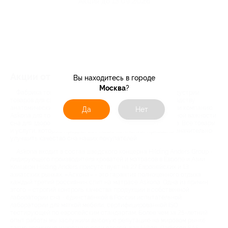
Акция до 13.09.2026
Акции от компании Askona
Вы находитесь в городе
Москва
?
Фабрика товаров для здорового сна Askona - лидер индустрии
товаров для сна России, крупнейшая фабрика по производству
анатомических матрасов в Восточной Европе. Мы создали компанию
Да
Нет
Askona для того, чтобы принести знание об исключительной важности
сна для здоровой и полноценной жизни каждого человека. Все товары
и услуги, которые предлагает наша компания, призваны значительно
улучшить качество сна наших покупателей.
Askona входит в состав шведского концерна Hilding Anders Group -
лидирующего производителя кроватей и матрасов в Европе и Азии.
Концерн Hilding Anders присутствует на 27 Европейских и 13
азиатских рынках. «Аскона» - это гарантия полноценного отдыха:
каждый третий россиянин спит на матрасе Askona. Одна из причин
этого – строгий контроль качества продукции в собственной
лаборатории сна - единственной в России испытательной
лаборатории для мягкой мебели, сертифицированной ISO
тестирующей по европейским стандартам. Более чем за 25-летний
опыт работы мы заслужили высокую репутацию на мировом рынке: