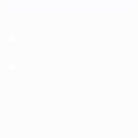
Связаться с нами
МОБИЛЬНОЕ ПРИЛОЖЕНИЕ
загрузить в
App Store
загрузить в
Google Play
загрузить в
AppGallery
КОМПАНИЯ
ИНФОРМАЦИЯ
ПАРТНЕРАМ