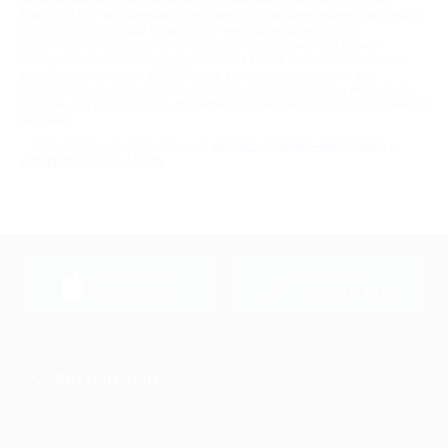
такие всемирно известные сети отелей, как Hilton, Radisson SAS,
Marriott и другие, доверяют сон своих постояльцев нашей компании. В
2011, 2013 и 2015 году по результатам общенационального
российского голосования Askona удостоена самой уважаемой
народной российской награды «Марка №1» в категории «матрасы
для здорового сна», а в 2013 году и в категории «подушки для
здорового сна». Эта награда свидетельствует о доверии миллионов
россиян к бренду Askona, что является гарантией успешного развития
фабрики.
Еще несколько хороших акций:
матрасы от компании Mr sleep
и
интернет-магазин Sleepy
загрузить в
загрузить в
App Store
Google Play
+7 495 649-649-1
Для звонка из Москвы
и регионов России