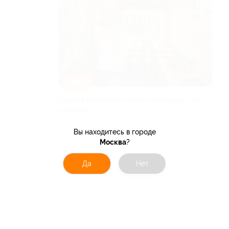
–30%
Отдых в комплексе «Побег из города» со
скидкой
РЕСПУБЛИКА БАШКОРТОСТАН
Вы находитесь в городе
5.0
(10)
Куплено 151
Москва
?
от 1 960 руб.
Да
Нет