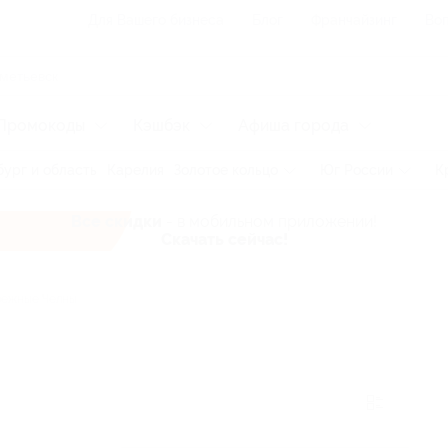
Для Вашего бизнеса
Блог
Франчайзинг
Воп
Промокоды
Кэшбэк
Афиша города
ург и область
Карелия
Золотое кольцо
Юг России
К
Все скидки
- в мобильном приложении!
Скачать сейчас!
ежные Челны