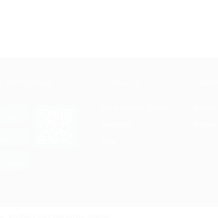
Е ПРИЛОЖЕНИЕ
КОМПАНИЯ
ИНФОР
Как работает Biglion
Вопрос
ть в
Store
Вакансии
Отзывы
ть в
le Play
Блог
ть в
allery
Гарантия, поддержка
24 часа и возврат средств
и, чтобы сайт работал лучше.