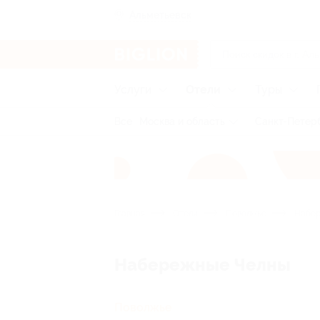
Альметьевск
Услуги
Отели
Туры
Все
Москва и область
Санкт-Петерб
Главная
Отели
Поволжье
Набер
Набережные Челны
Поволжье