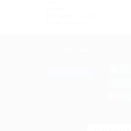
Урал
Сибирь
Популярные санатории
Отели 4 и 5 звезд
+7 495 649-649-1
МОБИЛЬНО
Для звонка из Москвы
и регионов России
загрузи
App 
Связаться с нами
загрузи
Goog
загрузи
AppG
© 2010-2026 BIGLION
Обработка персональных данных
Используем кук