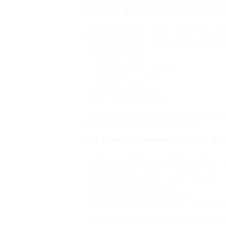
Почему универсальные схе
Когда открываете Интернет — там десятки один
желание бросить все. Причина простая: одинаков
При составлении индивидуального плана питан
ваш возраст и пол;
уровень физической активности;
график работы и отдыха;
состояние здоровья;
вкусовые предпочтения;
цель, с которой вы пришли.
Одному человеку нужно больше калорий, другом
решения не дают стабильного результата.
Что представляет собой пл
Хорошо составленная программа включает:
расчет калорийности и баланса белков, жиров 
примеры приемов пищи, а не жесткое меню;
варианты замены продуктов;
рекомендации по режиму питания;
объяснения, почему выбрана именно такая сх
Вы не просто следуете инструкциям, а понимае