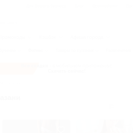
Для Вашего бизнеса
Блог
Франчайзинг
Воп
Промокоды
Кэшбэк
Афиша города
бучение
Фитнес
Товары по купонам
Развлечения
Все скидки
- в мобильном приложении!
Скачать сейчас!
мы питания
Казани