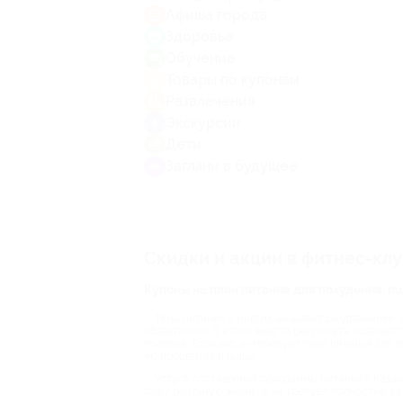
Афиша города
Здоровье
Обучение
Товары по купонам
Развлечения
Экскурсии
Дети
Загляни в будущее
Скидки и акции в фитнес-кл
Купоны на план питания для похудения, 
Тема питания у многих вызывает раздражение: 
обязательно. В итоге вместо результата появляет
подхода. Если вас интересует план питания для 
40 процентов и выше.
Услуга составления программы питания в Казан
вашу реальную жизнь, а не требует полностью ее