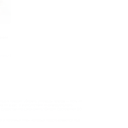
ании
плено 1
одня говорят убирать углеводы, завтра — есть их
ма не в вас, а в отсутствии индивидуального
о существенно сэкономить! Скидки составляют 30,
й и логичный план, который подстраивается под