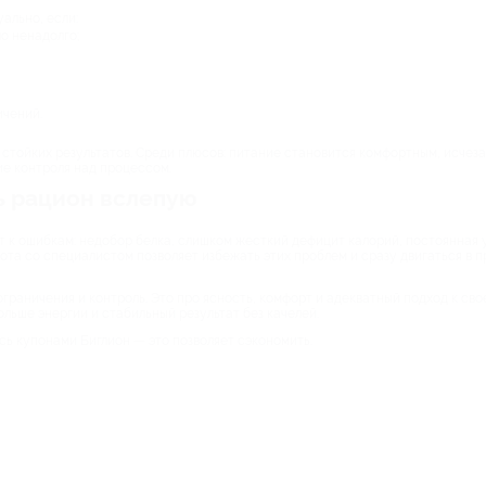
ально, если:
о ненадолго;
ичений.
 стойких результатов. Среди плюсов: питание становится комфортным, исчез
ие контроля над процессом.
ь рацион вслепую
к ошибкам: недобор белка, слишком жесткий дефицит калорий, постоянная ус
ота со специалистом позволяет избежать этих проблем и сразу двигаться в 
граничения и контроль. Это про ясность, комфорт и адекватный подход к сво
льше энергии и стабильный результат без качелей.
ь купонами Биглион — это позволяет сэкономить.