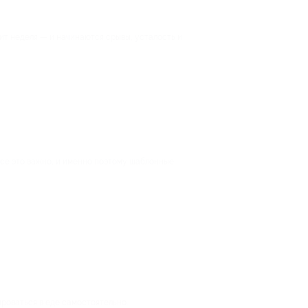
дит неделя — и начинаются срывы, усталость и
Все это важно, и именно поэтому шаблонные
ироваться в еде самостоятельно.