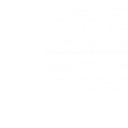
Составление программы питания особенно акту
вы уже пробовали диеты, но результата хватал
вес стоит на месте, несмотря на усилия;
постоянно не хватает энергии;
есть путаница в том, что, когда и сколько есть;
хочется порядка в питании без жестких огран
План тренировок и питания позволяет добиться
еды, снижается риск срывов, появляется ощущен
Почему не стоит составлят
Самостоятельные эксперименты часто приводят 
со временем организм начинает «сигналить». Раб
время, но и нервы.
Составление плана питания в Казани — не про о
жизнь становится проще: меньше мыслей о еде, бо
И напоследок — практичный момент. Пользуйтес