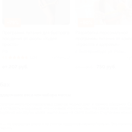
–79%
–50%
Программа питания для быстрого
Разработка персональной
похудения от школы «Худей
программы питания от комп
просто»
«Красота и здоровье»
РФ
г. Екатеринбург, ул. Розы
Люксембург, д. 67б
4.5
(234)
Куплено 17
Ку
от 207 руб.
750 руб.
1 500 руб.
убах
поддержания веса или набора массы
слишком много противоречивых советов, модных диет и громких обещаний. Сег
ся усталость и ощущение, что «со мной что-то не так». На самом деле пробле
похудения или других целей, ищите акции на сайте Биглион. С купонами можн
и — не очередная диета и не список продуктов «можно/нельзя». Это понятны
 менять.