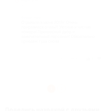
Недостатки
-
Комментарий
Отдыхали в июне 2015г. Очень
понравился отель!!! Уютные и чистые
номера! Прекрасный двор и
замечательный персонал! Обязательно
приедем туда снова.
Отзыв полезен?
3
1
Поделись находкой с друзьями