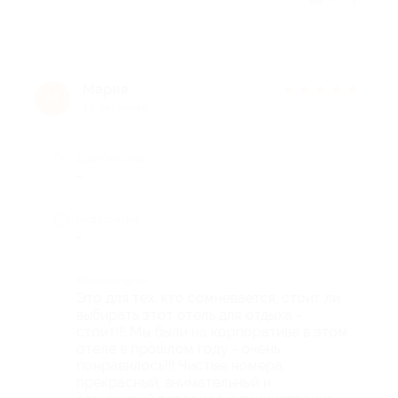
Мария
★
★
★
★
★
М
10 лет назад
Достоинства
-
Недостатки
-
Комментарий
Это для тех, кто сомневается, стоит ли
выбирать этот отель для отдыха -
стоит!!! Мы были на корпоративе в этом
отеле в прошлом году - очень
понравилось!!! Чистые номера,
прекрасный, внимательный и