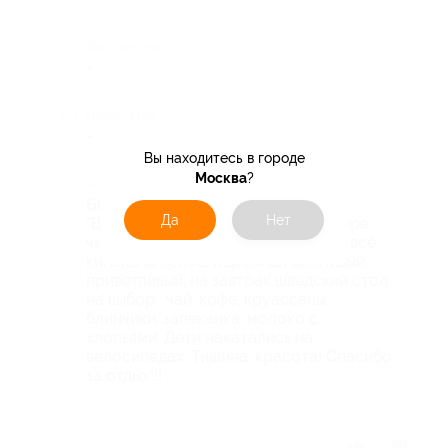
Достоинства
-
Недостатки
-
Вы находитесь в городе
Москва
?
Комментарий
Были с 25.11.15 по 28.11.15, жили в
Да
Нет
"Восточных апартаментах". В номере
чистота, бельё, полотенца, халаты всё
кипельно белое, персонал вежливый,
приветливый, на завтрак шведский стол
на выбор : чай, кофе, круассаны,
блинчики, запеканка, молоко с
хлопьями. Дети накатались на
велосипедах. Тишина, красота! Спасибо
за отдых!!!
Отзыв полезен?
3