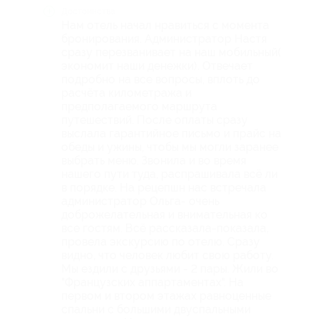
Достоинства
Нам отель начал нравиться с момента
бронирования. Администратор Настя
сразу перезванивает на наш мобильный(
экономит наши денежки). Отвечает
подробно на все вопросы, вплоть до
расчёта километража и
предполагаемого маршрута
путешествий. После оплаты сразу
выслала гарантийное письмо и прайс на
обеды и ужины, чтобы мы могли заранее
выбрать меню. Звонила и во время
нашего пути туда, распрашивала всё ли
в порядке. На рецепшн нас встречала
администратор Ольга- очень
доброжелательная и внимательная ко
все гостям. Всё рассказала-показала,
провела экскурсию по отелю. Сразу
видно, что человек любит свою работу.
Мы ездили с друзьями - 2 пары. Жили во
"Французских аппартаментах". На
первом и втором этажах равноценные
спальни с большими двуспальными