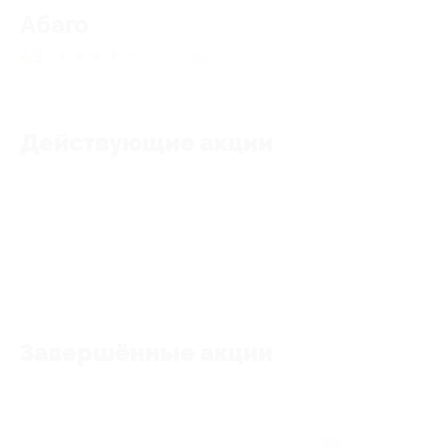
Абаго
4.9
★
★
★
★
★
31
отзыв
Действующие акции
Акции отсутствуют
Завершённые акции