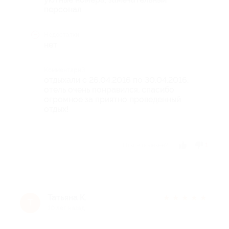
персонал
Недостатки
нет
Комментарий
отдыхали с 26.04.2016 по 30.04.2016.
отель очень понравился, спасибо
огромное за приятно проведенный
отдых!
Отзыв полезен?
1
Татьяна К.
★
★
★
★
★
Т
10 лет назад