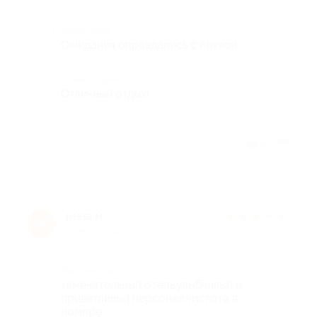
Недостатки
Ожидания оправдались с лихвой.
Комментарий
Отличный отдых!
Отзыв полезен?
5
инна м.
★
★
★
★
★
и
10 лет назад
Достоинства
замечательный отель.улыбчивый и
приветливый персонал.чистота в
номере