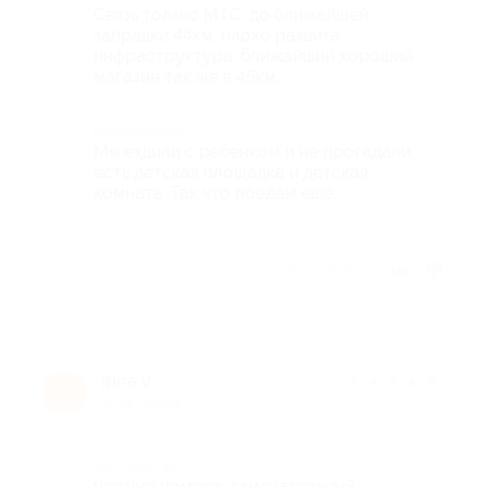
Связь только МТС, до ближайшей
заправки 44км, плохо развита
инфраструктура, ближайший хороший
магазин так же в 45км.
Комментарий
Мы ездили с ребенком и не прогадали,
есть детская площадка и детская
комната. Так что поедем еще.
Отзыв полезен?
Irina V.
★
★
★
★
★
I
10 лет назад
Достоинства
уютные номера, замечательный