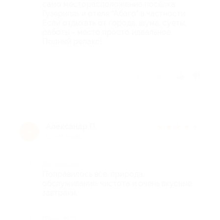
само месторасположение посёлка
Гузерипль и отеля "Абаго" в частности.
Если отдыхать от города, шума, суеты,
работы - место просто идеальное.
Полный релакс!
Отзыв полезен?
Александр П.
★
★
★
★
★
А
10 лет назад
Достоинства
Поправилось все, природа,
обслуживание, чистота и очень вкусные
завтраки.
Недостатки