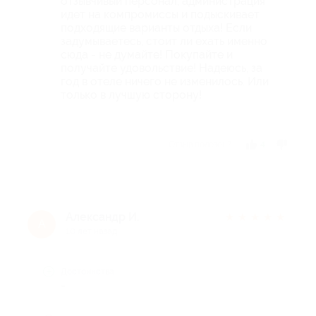
отзывчивый персонал, администрация
идет на компромиссы и подыскивает
подходящие варианты отдыха! Если
задумываетесь, стоит ли ехать именно
сюда - не думайте! Покупайте и
получайте удовольствие! Надеюсь, за
год в отеле ничего не изменилось. Или
только в лучшую сторону!
Отзыв полезен?
4
Александр И.
★
★
★
★
★
А
10 лет назад
Достоинства
-