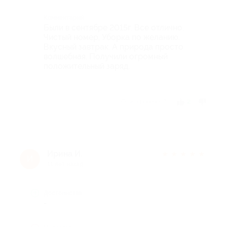
Комментарий
Были в сентябре 2015г. Все отлично.
Чистый номер, Уборка по желанию.
Вкусный завтрак. А природа просто
волшебная. Получили огромный
положительный заряд.
Отзыв полезен?
2
Ирина И.
★
★
★
★
★
И
11 лет назад
Достоинства
-