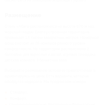
посмотреть на замерзшие водопады Руфбаго.
Размещение
Отель «Абаго расположился на высоте 670 м над
морской гладью. Благоустроенная территория
превышает 1,5 тысячи квадратных метров. Номерной
фонд состоит из 26 номеров разного уровня
комфортности. На территории расположено 2
бассейна: для взрослых и детей, игровая площадка,
детская комната, 3 банкетных зала.
Выбирайте размещение исходя из предпочтений, и
ориентируясь на цены. Есть варианты, которые
обойдутся недорого. Мы предлагаем номера:
Стандарт;
Комфорт;
Средиземноморские, Восточные и Французские