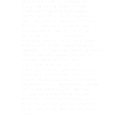
кроватями. Номер очень красиво
оформлен: камин, барная стойка,
уголок для чаепития, прихожая со
шкафами и с большим холодильнком...
Из спальни на первом этаже - балкон.
Всё, как заявлено: халаты, тапочки,
банные принадлежности, фен , чай,
кофе... На этаже, прямо рядом с
номером -кулер с холодной и горячей
водой. В стоимость номера входили
завтраки ( особенно вкусные блинчики с
мясом и венские вафли), беседка на
весь день, шампура, розжиг, угли,
мангал; велосипеды на 2 часа,
посещение заповедника. Билеты нам
выписали, но в заповедник мы не
попали. Из за ремонта моста вход был
закрыт. Мы особо не расстроились, так
как ранее уже там были. Персонал
отзывчивый, все проблемы решают
моментально, гостям хотят угодить.
Везде очень с и радует глаз альпийская
горка с водопадиком перед входом в
отель.