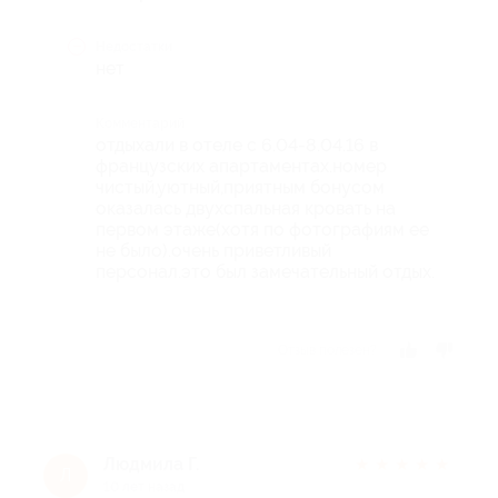
Недостатки
нет
Комментарий
отдыхали в отеле с 6.04-8.04.16 в
французских апартаментах.номер
чистый,уютный,приятным бонусом
оказалась двухспальная кровать на
первом этаже(хотя по фотографиям ее
не было).очень приветливый
персонал.это был замечательный отдых.
Отзыв полезен?
Людмила Г.
★
★
★
★
★
Л
10 лет назад