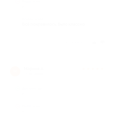
Недостатки
-
Комментарий
Всё понравилось, было классно.
Отзыв полезен?
Марина А.
★
★
★
★
★
М
10 лет назад
Достоинства
-
Недостатки
-