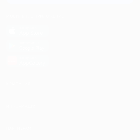
МОБИЛЬНОЕ ПРИЛОЖЕНИЕ
загрузить в
App Store
загрузить в
Google Play
загрузить в
AppGallery
КОМПАНИЯ
ИНФОРМАЦИЯ
ПАРТНЕРАМ