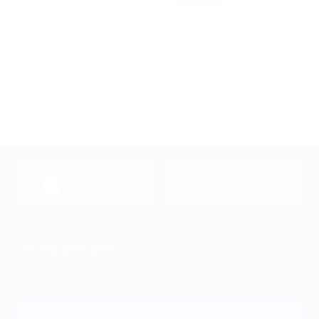
Акция до 31.08.2026
загрузить в
загрузить в
App Store
Google Play
+7 495 649-649-1
Для звонка из Москвы
и регионов России
Связаться с нами