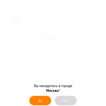
Exclusive
Скидка 10% на первый заказ на сайте
и в мобильном приложении!
11PERF3038 до 31.08.2026.
Поделиться с друзьями
Вы находитесь в городе
Москва
?
Получить код
Да
Нет