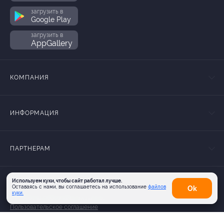
загрузить в
Google Play
загрузить в
AppGallery
КОМПАНИЯ
ИНФОРМАЦИЯ
ПАРТНЕРАМ
Используем куки, чтобы сайт работал лучше.
Оставаясь с нами, вы соглашаетесь на использование
файлов
Оk
© 2010-2026 BIGLION
куки.
Обработка персональных данных
Пользовательское соглашение
Публичная оферта