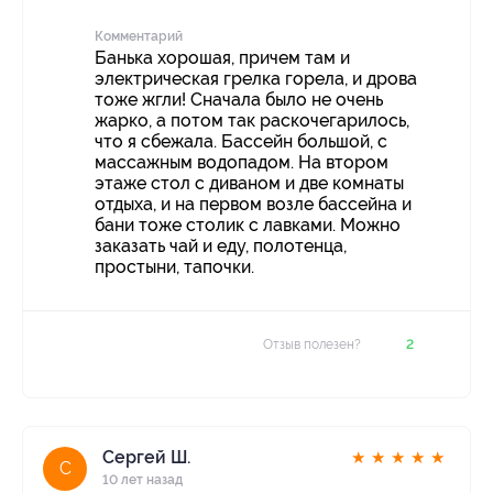
Комментарий
Банька хорошая, причем там и
электрическая грелка горела, и дрова
тоже жгли! Сначала было не очень
жарко, а потом так раскочегарилось,
что я сбежала. Бассейн большой, с
массажным водопадом. На втором
этаже стол с диваном и две комнаты
отдыха, и на первом возле бассейна и
бани тоже столик с лавками. Можно
заказать чай и еду, полотенца,
простыни, тапочки.
Отзыв полезен?
2
Сергей Ш.
★
★
★
★
★
С
10 лет назад