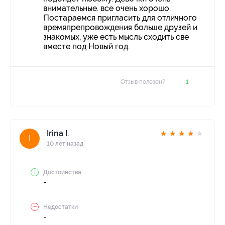
внимательные. все очень хорошо.
Постараемся пригласить для отличного
времяпрепровождения больше друзей и
знакомых, уже есть мысль сходить све
вместе под Новый год.
Отзыв полезен?
1
Irina I.
★
★
★
★
★
I
10 лет назад
Достоинства
-
Недостатки
-