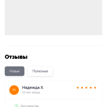
Отзывы
Новые
Полезные
Надежда Х.
★
★
★
★
★
Н
10 лет назад
Достоинства