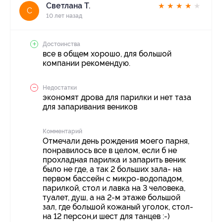
Светлана Т.
★
★
★
★
★
С
10 лет назад
Достоинства
все в общем хорошо, для большой
компании рекомендую.
Недостатки
экономят дрова для парилки и нет таза
для запаривания веников
Комментарий
Отмечали день рождения моего парня,
понравилось все в целом, если б не
прохладная парилка и запарить веник
было не где, а так 2 больших зала- на
первом бассейн с микро-водопадом,
парилкой, стол и лавка на 3 человека,
туалет, душ, а на 2-м этаже большой
зал, где большой кожаный уголок, стол-
на 12 персон,и шест для танцев :-)