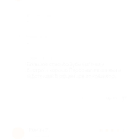
Достоинства
-
Недостатки
-
Комментарий
Большое спасибо.Зубы вылечили
быстро и хорошо.Персонал вежливый и
заботливый.В общем все понравилось.
Отзыв полезен?
10
Роман Р.
★
★
★
★
★
Р
10 лет назад