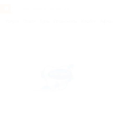
Услуги
Отели
Туры
Промокоды
Кэшбэк
Афиша 
Бренды
Аск-Дент