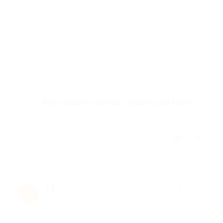
Достоинства
-
Недостатки
-
Комментарий
Все прошло хорошо, спасибо доктору
Отзыв полезен?
9
f f.
★
★
★
★
★
f
10 лет назад