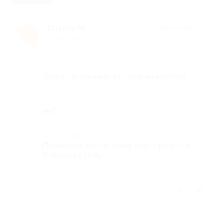
Татьяна М.
★
★
★
★
★
Т
10 лет назад
Достоинства
Очень понравилась и цена и качество.
Недостатки
нет
Комментарий
Пожалела, что не взяла сертификат на
большую сумму
Отзыв полезен?
5