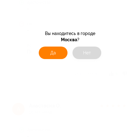
Достоинства
-
Недостатки
-
Вы находитесь в городе
Москва
?
Комментарий
Понравилось
Да
Нет
Отзыв полезен?
9
Анастасия О.
★
★
★
★
★
А
10 лет назад
Достоинства
-