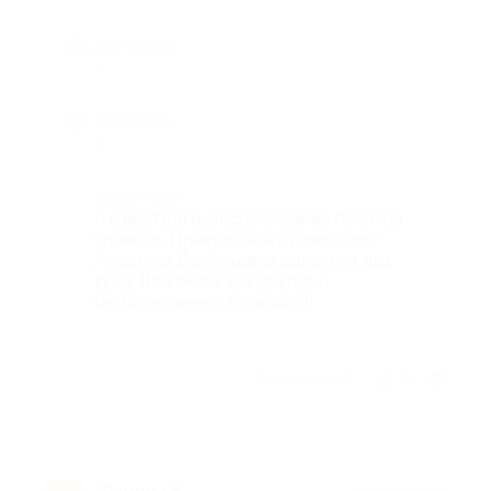
Достоинства
-
Недостатки
-
Комментарий
Я в восторге, обслуживание приятно
удивило. Прекрасный стоматолог
Алевтина Валерьевна вылечила два
зуба. Все очень аккуратно и
безболезненно. Спасибо!!!
Отзыв полезен?
15