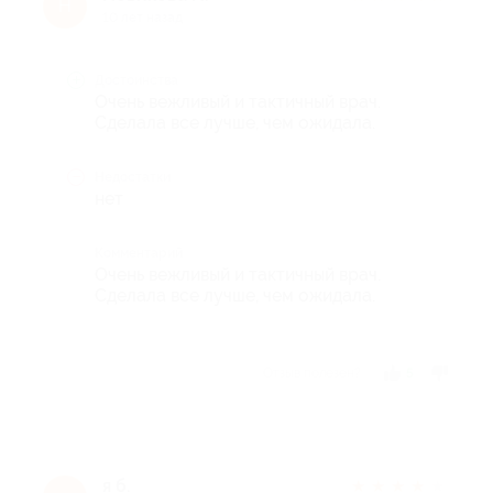
Н
10 лет назад
Достоинства
Очень вежливый и тактичный врач.
Сделала все лучше, чем ожидала.
Недостатки
нет
Комментарий
Очень вежливый и тактичный врач.
Сделала все лучше, чем ожидала.
Отзыв полезен?
5
я б.
★
★
★
★
★