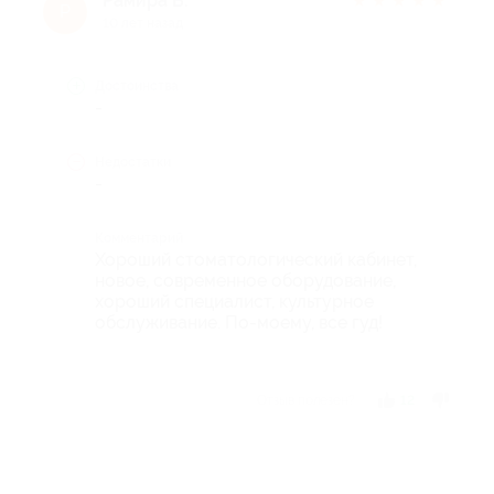
Рамира Б.
★
★
★
★
★
Р
10 лет назад
Достоинства
-
Недостатки
-
Комментарий
Хороший стоматологический кабинет,
новое, современное оборудование,
хороший специалист, культурное
обслуживание. По-моему, все гуд!
Отзыв полезен?
12