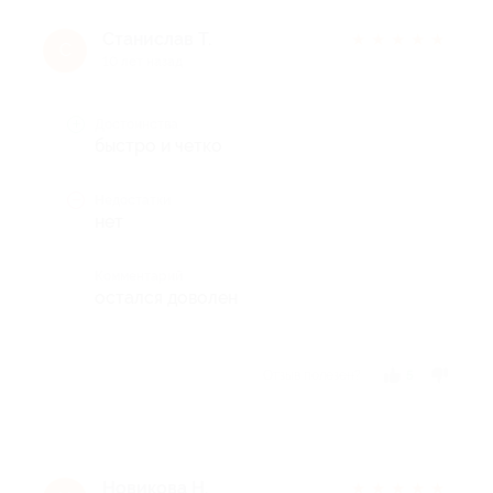
Станислав Т.
★
★
★
★
★
С
10 лет назад
Достоинства
быстро и четко
Недостатки
нет
Комментарий
остался доволен
Отзыв полезен?
5
Новикова Н.
★
★
★
★
★