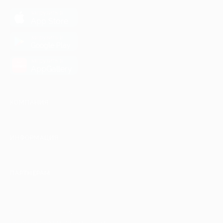
загрузить в
App Store
загрузить в
Google Play
загрузить в
AppGallery
КОМПАНИЯ
ИНФОРМАЦИЯ
ПАРТНЕРАМ
© 2010-2026 BIGLION
Обработка персональных данных