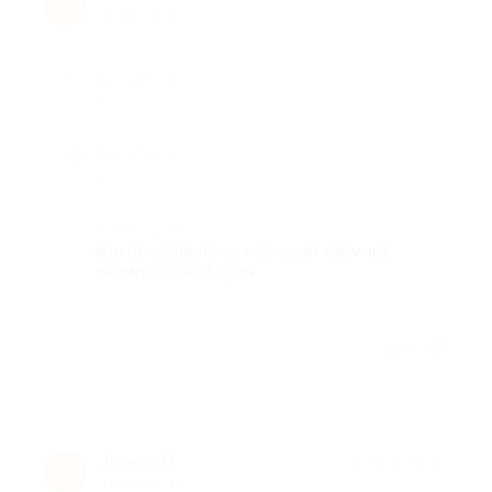
я
10 лет назад
Достоинства
-
Недостатки
-
Комментарий
все понравилось, хороший кабинет,
внимательный врач
Отзыв полезен?
8
Денис П.
★
★
★
★
★
Д
10 лет назад