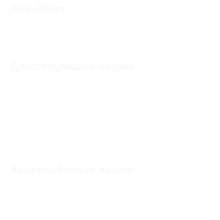
Аск-Дент
4.81
★
★
★
★
★
53
отзывa
Действующие акции
Акции отсутствуют
Завершённые акции