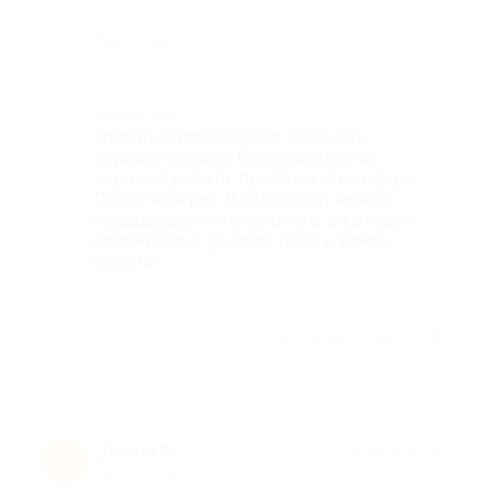
Недостатки
-
Комментарий
Отличные впечатления, всё очень
хорошо прошло. Вежливые врачи,
хорошая работа, приятная атмосфера.
Приду еще раз. В отличии от моего
предыдущего стоматолога, о котором
вспоминаю с ужасом, небо и земля
просто.
Отзыв полезен?
12
Диана К.
★
★
★
★
★
Д
10 лет назад