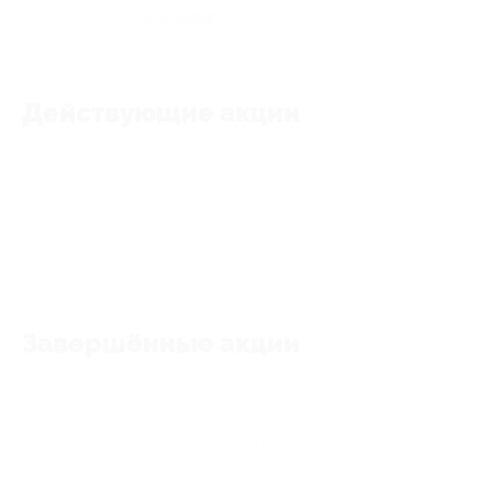
★
★
★
★
★
0
отзывов
Действующие акции
Акции отсутствуют
Завершённые акции
Акции отсутствуют