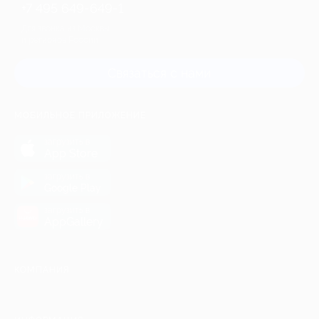
+7 495 649-649-1
Для звонка из Москвы
и регионов России
Связаться с нами
МОБИЛЬНОЕ ПРИЛОЖЕНИЕ
загрузить в
App Store
загрузить в
Google Play
загрузить в
AppGallery
КОМПАНИЯ