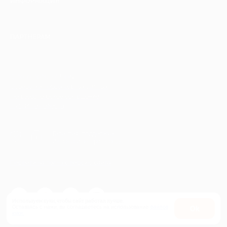
ИНФОРМАЦИЯ
ПАРТНЕРАМ
© 2010-2026 BIGLION
Обработка персональных данных
Пользовательское соглашение
Публичная оферта
Гарантия, поддержка
24 часа и возврат средств
Перейти на полную версию сайта
Используем куки, чтобы сайт работал лучше.
Оставаясь с нами, вы соглашаетесь на использование
файлов
Оk
куки.