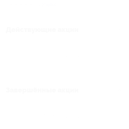
★
★
★
★
★
0
отзывов
Действующие акции
Акции отсутствуют
Завершённые акции
Акции отсутствуют