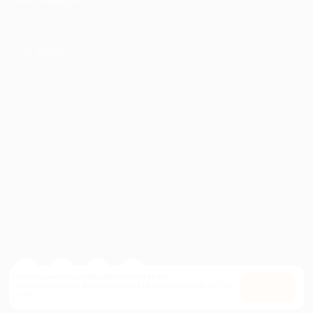
ИНФОРМАЦИЯ
ПАРТНЕРАМ
© 2010-2026 BIGLION
Обработка персональных данных
Пользовательское соглашение
Публичная оферта
Гарантия, поддержка
24 часа и возврат средств
Перейти на полную версию сайта
Используем куки, чтобы сайт работал лучше.
Оставаясь с нами, вы соглашаетесь на использование
файлов
Оk
куки.