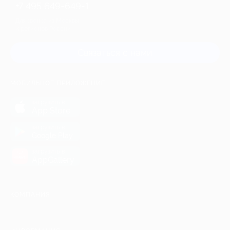
+7 495 649-649-1
Для звонка из Москвы
и регионов России
Связаться с нами
МОБИЛЬНОЕ ПРИЛОЖЕНИЕ
загрузить в
App Store
загрузить в
Google Play
загрузить в
AppGallery
КОМПАНИЯ