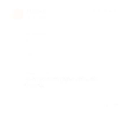
Мария С.
★
★
★
★
★
М
11 лет назад
Достоинства
-
Недостатки
-
Комментарий
Качество фотографий хорошее!!
Спасибо
Отзыв полезен?