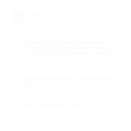
Анна М.
★
★
★
★
★
А
10 лет назад
Достоинства
Очень понравилось: сделали весьма
быстро ( заказ получила через 3 дня),
качество фото превосходное, вежливые
сотрудники
Недостатки
Вход со двора, не сразу определишь где
вход
Комментарий
разнообразный спектр услуг
Отзыв полезен?