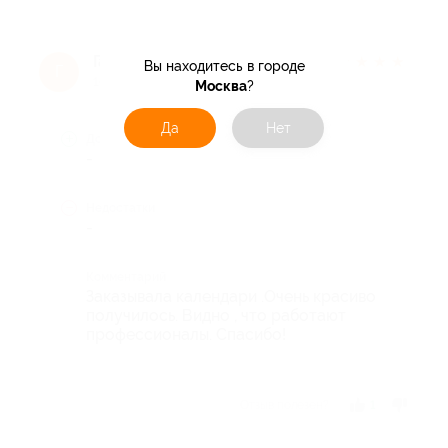
Галина
★
★
★
★
★
Вы находитесь в городе
Г
10 лет назад
Москва
?
Да
Нет
Достоинства
-
Недостатки
-
Комментарий
Заказывала календари .Очень красиво
получилось. Видно , что работают
профессионалы. Спасибо!
Отзыв полезен?
1