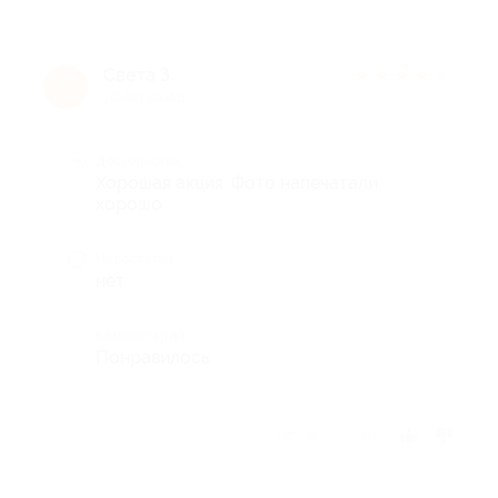
Света З.
★
★
★
★
★
С
10 лет назад
Достоинства
Хорошая акция. Фото напечатали
хорошо
Недостатки
нет
Комментарий
Понравилось
Отзыв полезен?