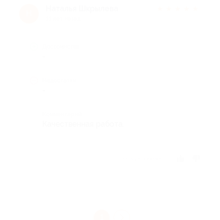
Наталья Шкрылева
★
★
★
★
★
Н
11 лет назад
Достоинства
-
Недостатки
-
Комментарий
Качественная работа.
Отзыв полезен?
1