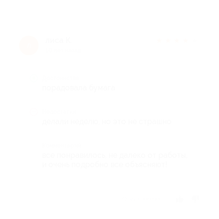
лиса К.
★
★
★
★
★
л
10 лет назад
Достоинства
порадовала бумага
Недостатки
делали неделю, но это не страшно
Комментарий
все понравилось, не далеко от работы,
и очень подробно все объясняют!
Отзыв полезен?