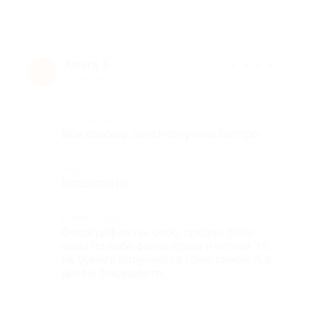
Ольга З.
★
★
★
★
★
О
10 лет назад
Достоинства
Все хорошо, заказ получила быстро.
Недостатки
Бледновато
Комментарий
Фотографии так себе, средне. Если
сама по себе фотка яркая и четкая, то
на бумаге получается тоже самое. А в
целом бледновато.