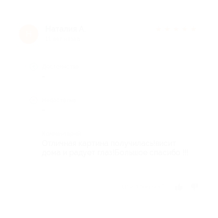
Наталия А.
★
★
★
★
★
Н
11 лет назад
Достоинства
-
Недостатки
-
Комментарий
Отличная картина получилась!висит
дома и радует глаз!Большое спасибо !!!
Отзыв полезен?