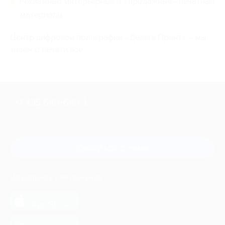
Рекламные, интерьерные и «продажные» печатные
материалы.
Центр цифровой полиграфии «Дельта Принт» – мы
знаем о печати все.
+7 495 649-649-1
Для звонка из Москвы
и регионов России
Связаться с нами
МОБИЛЬНОЕ ПРИЛОЖЕНИЕ
загрузить в
App Store
загрузить в