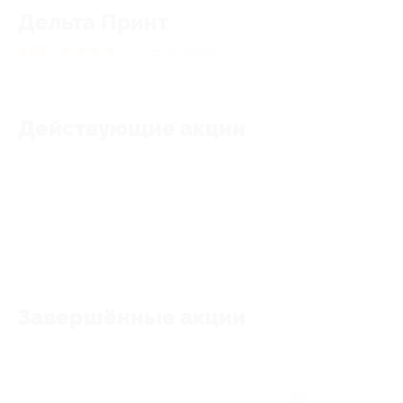
Дельта Принт
4.52
★
★
★
★
★
146
отзывов
Действующие акции
Акции отсутствуют
Завершённые акции