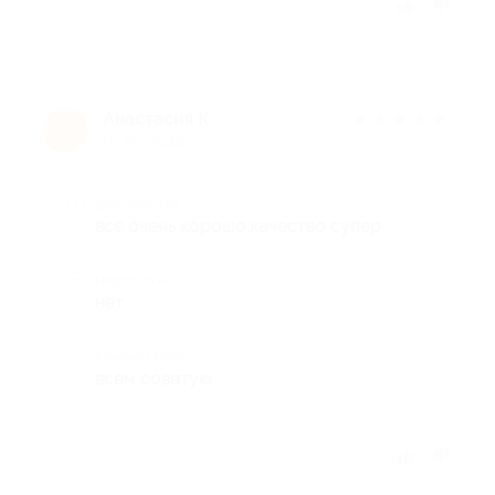
Отзыв полезен?
Анастасия К.
★
★
★
★
★
А
10 лет назад
Достоинства
все очень хорошо.качество супер
Недостатки
нет
Комментарий
всем советую
Отзыв полезен?