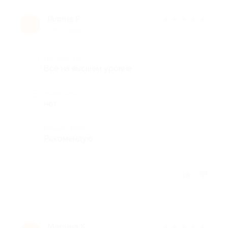
Галина Р.
★
★
★
★
★
Г
9 лет назад
Достоинства
Все на высшем уровне
Недостатки
нет
Комментарий
Рекомендую
Отзыв полезен?
Марина К.
★
★
★
★
★