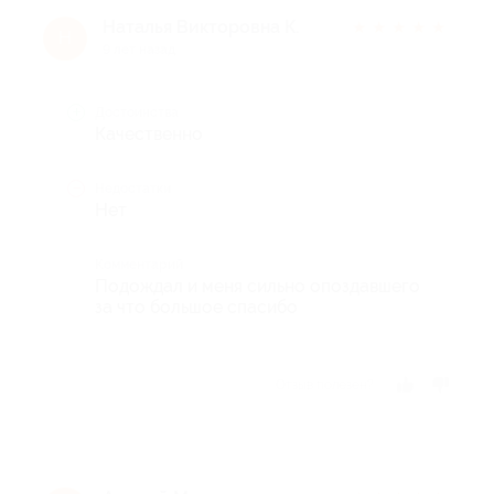
Наталья Викторовна К.
★
★
★
★
★
Н
9 лет назад
Достоинства
Качественно
Недостатки
Нет
Комментарий
Подождал и меня сильно опоздавшего
за что большое спасибо
Отзыв полезен?