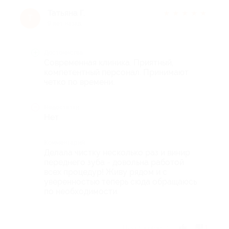
Татьяна Г.
★
★
★
★
★
Т
9 лет назад
Достоинства
Современная клиника. Приятный,
компетентный персонал. Принимают
четко по времени.
Недостатки
Нет
Комментарий
Делала чистку несколько раз и винир
переднего зуба - довольна работой
всех процедур! Живу рядом и с
уверенностью теперь сюда обращаюсь
по необходимости.
Отзыв полезен?
1