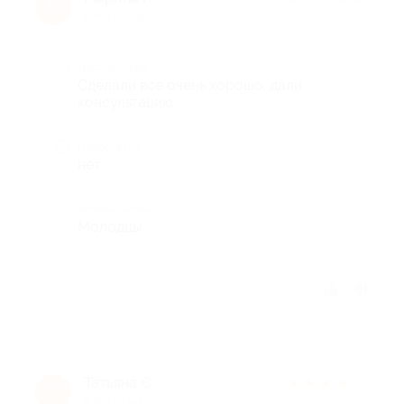
М
9 лет назад
Достоинства
Сделали все очень хорошо, дали
консультацию
Недостатки
нет
Комментарий
Молодцы
Отзыв полезен?
Татьяна С.
★
★
★
★
★
Т
9 лет назад