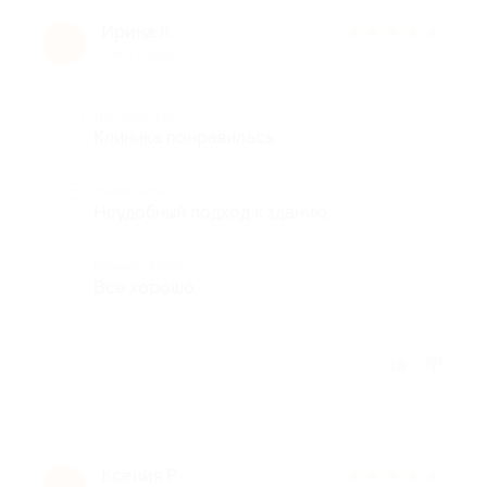
Ирина К.
★
★
★
★
★
И
9 лет назад
Достоинства
Клиника понравилась.
Недостатки
Неудобный подход к зданию.
Комментарий
Все хорошо.
Отзыв полезен?
Ксения Р.
★
★
★
★
★
К