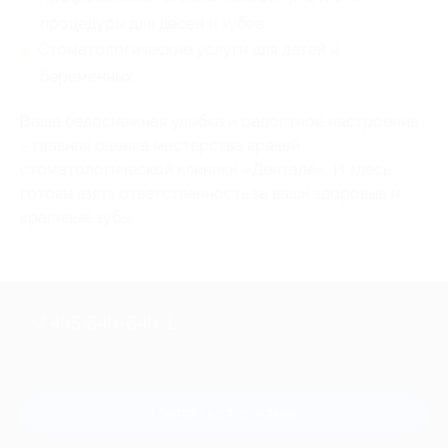
процедуры для десен и зубов;
Стоматологические услуги для детей и
беременных.
Ваша белоснежная улыбка и радостное настроение
– главная оценка мастерства врачей
стоматологической клиники «Дентале». И здесь
готовы взять ответственность за ваши здоровые и
красивые зубы.
+7 495 649-649-1
Для звонка из Москвы
и регионов России
Связаться с нами