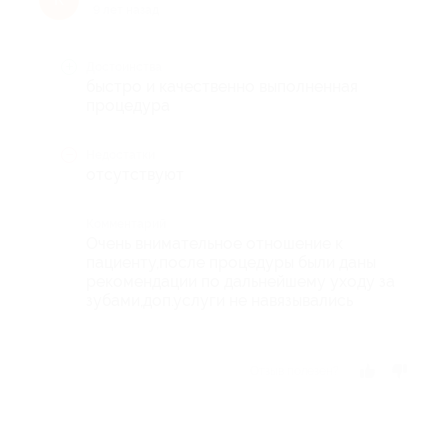
9 лет назад
Достоинства
быстро и качественно выполненная
процедура
Недостатки
отсутствуют
Комментарий
Очень внимательное отношение к
пациенту,после процедуры были даны
рекомендации по дальнейшему уходу за
зубами,доп.услуги не навязывались
Отзыв полезен?