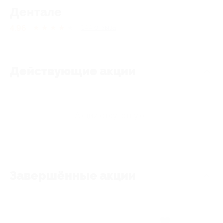
Дентале
4.96
★
★
★
★
★
144
отзывa
Действующие акции
Акции отсутствуют
Завершённые акции