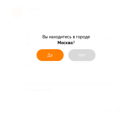
Елена О.
★
★
★
★
★
Е
9 лет назад
Достоинства
Вы находитесь в городе
очень все понравилось, было даже не
Москва
?
больно, обязательно приду еще
Да
Нет
Недостатки
нет
Комментарий
доплатила 1000 за полировку, но это
по желанию
Отзыв полезен?