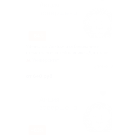
–84%
УЗ-чистка, AirFlow и отбеливание в
стоматологической клинике «Дентале»
Университет
Куплено 70
от 640 руб.
–83%