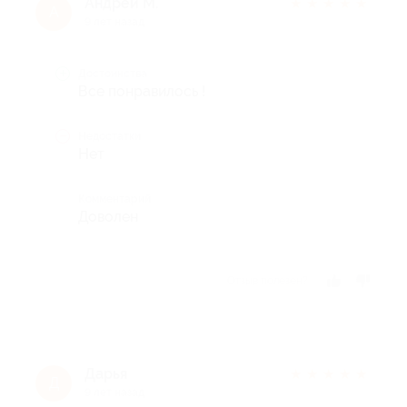
Андрей М.
★
★
★
★
★
А
9 лет назад
Достоинства
Все понравилось !
Недостатки
Нет
Комментарий
Доволен
Отзыв полезен?
Дарья
★
★
★
★
★
Д
9 лет назад