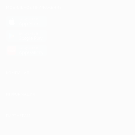
МОБИЛЬНОЕ ПРИЛОЖЕНИЕ
загрузить в
App Store
загрузить в
Google Play
загрузить в
AppGallery
КОМПАНИЯ
ИНФОРМАЦИЯ
ПАРТНЕРАМ