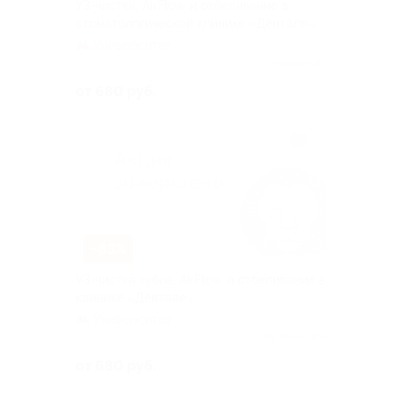
УЗ-чистка, AirFlow и отбеливание в
стоматологической клинике «Дентале»
Университет
Куплено 117
от 680 руб.
–83%
УЗ-чистка зубов, AirFlow и отбеливание в
клинике «Дентале»
Университет
Куплено 107
от 680 руб.