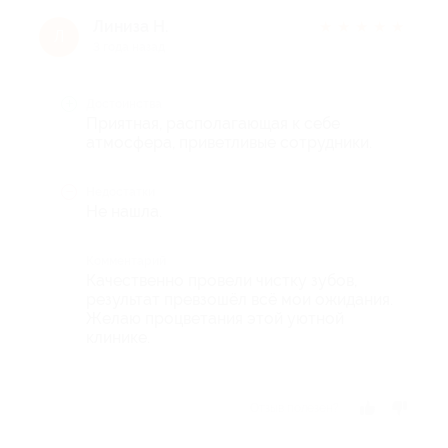
Линиза Н.
★
★
★
★
★
Л
3 года назад
Достоинства
Приятная, располагающая к себе
атмосфера, приветливые сотрудники.
Недостатки
Не нашла.
Комментарий
Качественно провели чистку зубов,
результат превзошёл всё мои ожидания.
Желаю процветания этой уютной
клинике.
Отзыв полезен?