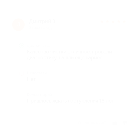
Дмитрий З.
★
★
★
★
★
Д
3 года назад
Достоинства
Качество чистки отличное, провели
диагностику, нашли еще кариес
Недостатки
Нет
Комментарий
Пришлось ждать наступления 18 лет
Отзыв полезен?