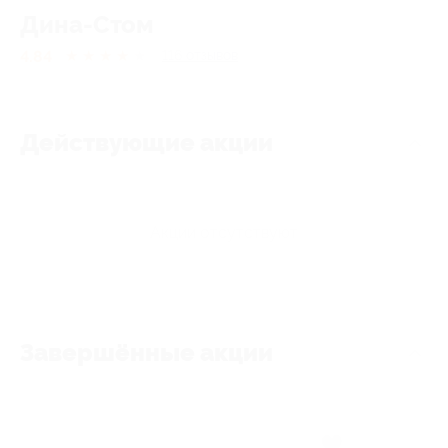
Дина-Стом
4.84
★
★
★
★
★
116
отзывов
Действующие акции
Акции отсутствуют
Завершённые акции