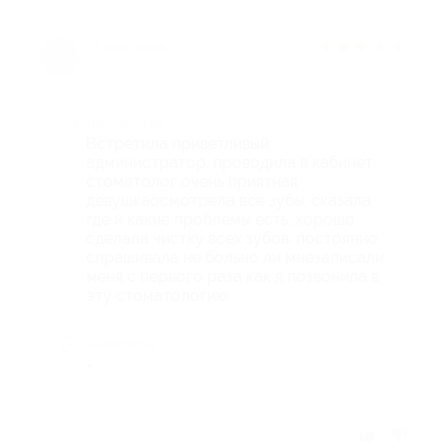
★
★
★
★
★
3 года назад
Достоинства
Встретила приветливый
администратор, проводила в кабинет,
стоматолог очень приятная
девушкаосмотрела все зубы, сказала
где и какие проблемы есть, хорошо
сделала чистку всех зубов, постоянно
спрашивала не больно ли мнезаписали
меня с первого раза как я позвонила в
эту стоматологию
Недостатки
-
Отзыв полезен?