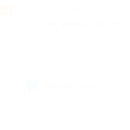
Услуги
Отели
Туры
Промокоды
Кэшбэк
Афиша 
Бренды
Дина-Стом