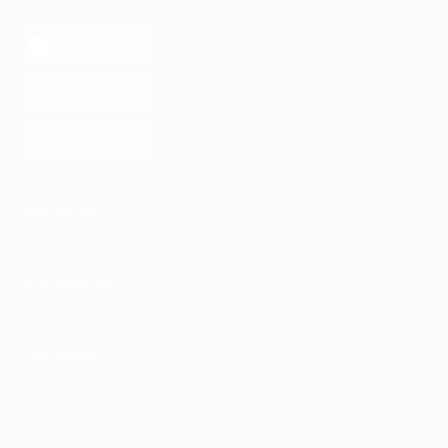
загрузить в
App Store
загрузить в
Google Play
загрузить в
AppGallery
КОМПАНИЯ
ИНФОРМАЦИЯ
ПАРТНЕРАМ
© 2010-2026 BIGLION