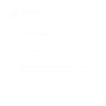
Вероника К.
★
★
★
★
★
В
3 года назад
Достоинства
Качество, сервис
Недостатки
Все супер
Комментарий
Все понравилось. Предложили запись
быстро. Почистили хорошо
Отзыв полезен?