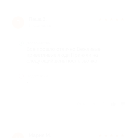
Паша З.
★
★
★
★
★
П
3 года назад
Достоинства
Все прошло отлично Вежливые
приветливые люди Приняли на
следующий день после звонка
Недостатки
-
Отзыв полезен?
Мария М.
★
★
★
★
★