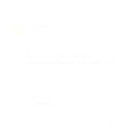
Дмитрий З.
★
★
★
★
★
Д
3 года назад
Достоинства
Быстро записали, почистили
качественно, выявили проблемы зубов
Недостатки
Нет
Комментарий
Все хорошо
Отзыв полезен?