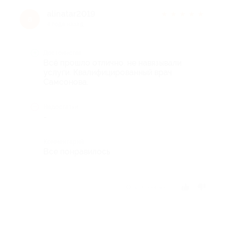
alinatar2019
★
★
★
★
★
a
4 года назад
Достоинства
Всё прошло отлично. не навязывали
услуги. Квалифицированный врач
Самсонова.
Недостатки
-
Комментарий
Все понравилось
Отзыв полезен?