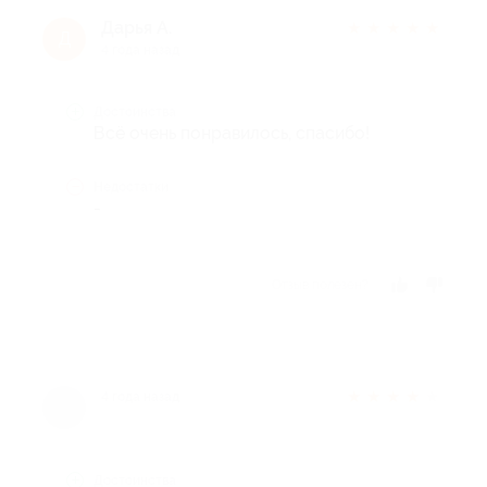
Дарья А.
★
★
★
★
★
Д
4 года назад
Достоинства
Всё очень понравилось, спасибо!
Недостатки
-
Отзыв полезен?
★
★
★
★
★
4 года назад
Достоинства