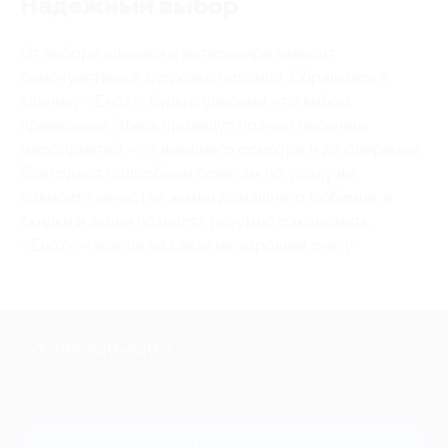
Надежный выбор
От выбора клиники и ветеринара зависит
самочувствие и здоровье питомца. Обращаясь в
клинику «Енот», будьте уверены, что выбор
правильный. Здесь проведут полный перечень
мероприятий – от внешнего осмотра и до операции.
Благодаря подробным советам по уходу вы
повысите качество жизни домашнего любимца, а
скидки и акции позволят разумно сэкономить.
«Енот» – всегда на связи на хорошем счету.
+7 495 649-649-1
Для звонка из Москвы
и регионов России
Связаться с нами