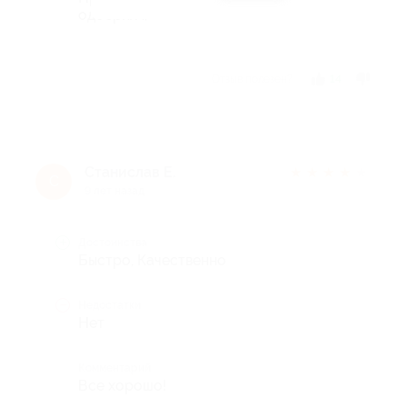
одобрил :)
Отзыв полезен?
14
Станислав Е.
★
★
★
★
★
С
9 лет назад
Достоинства
Быстро, Качественно
Недостатки
Нет
Комментарий
Все хорошо!