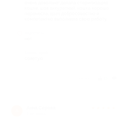
очень довольна! делала стерилизацию
кошке. шов аккуратный, кошка хорошо
перенесла, врач добросовестно и
компетентно выполнила свою работу.
Недостатки
нет
Комментарий
советую
Отзыв полезен?
13
Анна Серова
★
★
★
★
★
А
9 лет назад