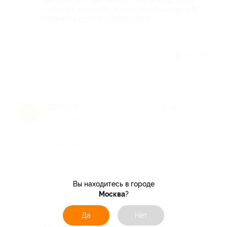
себя,как и до операции, рекомендуем!!в
подарок коготки обрезали!
Отзыв полезен?
13
Дарья Л.
★
★
★
★
★
Д
9 лет назад
Достоинства
-
Недостатки
Вы находитесь в городе
-
Москва
?
Да
Нет
Комментарий
Прекрасное обслуживание ,кот