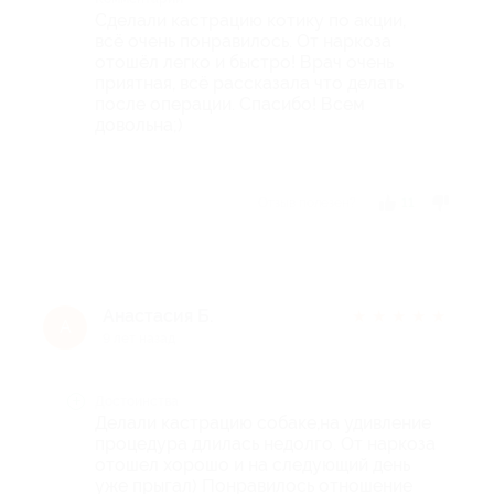
Сделали кастрацию котику по акции,
всё очень понравилось. От наркоза
отошёл легко и быстро! Врач очень
приятная, всё рассказала что делать
после операции. Спасибо! Всем
довольна;)
Отзыв полезен?
11
Анастасия Б.
★
★
★
★
★
А
9 лет назад
Достоинства
Делали кастрацию собаке,на удивление
процедура длилась недолго. От наркоза
отошел хорошо и на следующий день
уже прыгал) Понравилось отношение