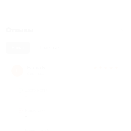
Отзывы
Новые
Полезные
Елена Б.
★
★
★
★
★
Е
9 лет назад
Достоинства
-
Недостатки
-
Комментарий