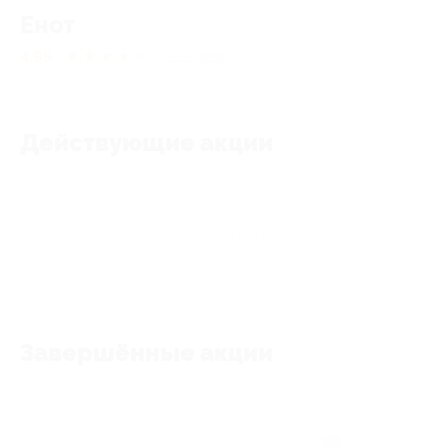
Енот
4.99
★
★
★
★
★
74
отзывa
Действующие акции
Акции отсутствуют
Завершённые акции