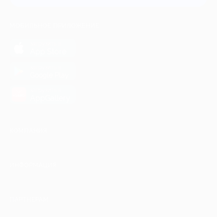
МОБИЛЬНОЕ ПРИЛОЖЕНИЕ
загрузить в
App Store
загрузить в
Google Play
загрузить в
AppGallery
КОМПАНИЯ
ИНФОРМАЦИЯ
ПАРТНЕРАМ