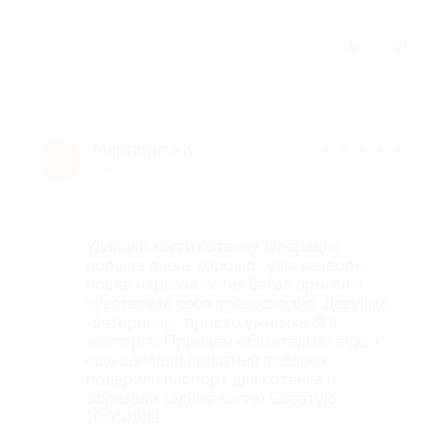
Отзыв полезен?
14
Маргарита К.
★
★
★
★
★
М
9 лет назад
Достоинства
Удаляли когти котенку. Операция
прошла очень хорошо , уже вечером
после наркоза котик бегал прыгал и
чувствовал себя превосходно. Девушка
-ветеринар , просто умничка. Я в
восторге. Приедем обязательно еще. +
еще сделали приятный подарок ,
подарили паспорт для котёнка и
обрезали задние когти) Советую
100%))))!!!