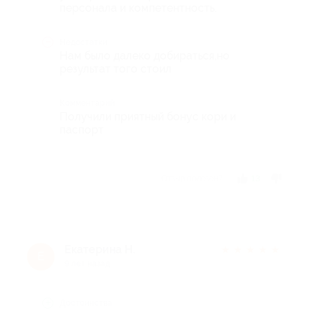
персонала и компетентность.
Недостатки
Нам было далеко добираться,но
результат того стоил
Комментарий
Получили приятный бонус кори и
паспорт
Отзыв полезен?
13
Екатерина Н.
★
★
★
★
★
Е
9 лет назад
Достоинства