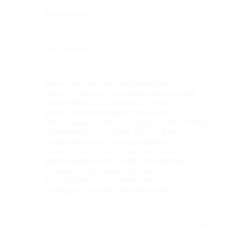
Достоинства
Все хорошо!!
Недостатки
Не увидела
Комментарий
Были записаны на стерилизацию
кошки.Пришли чуть раньше,было время
осмотреться и освоиться.Прием
начался вовремя,врач отличный!
Заботливая,компитентная,вежливая.Немного
удивлены,что она одна там со всем
справляется,но это ей,видимо,не
мешает.После операции были даны
рекомендации по уходу за животным.
Остались довольны и врачом и
дальнейшим остоянием животного!
Большое спасибо!Рекомендуем!
Отзыв полезен?
13