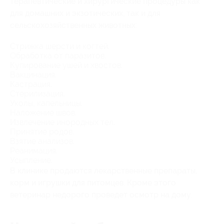
терапевтические и хирургические процедуры как
для домашних и экзотических, так и для
сельскохозяйственных животных:
Стрижка шерсти и когтей.
Обработка от паразитов.
Купирование ушей и хвостов.
Вакцинация.
Кастрация.
Стерилизация.
Уколы, капельницы.
Наложение швов.
Извлечение инородных тел.
Принятие родов.
Взятие анализов.
Реанимация.
Усыпление.
В клинике продаются лекарственные препараты,
корм и игрушки для питомцев. Кроме этого
ветеринар недорого проведет осмотр на дому.