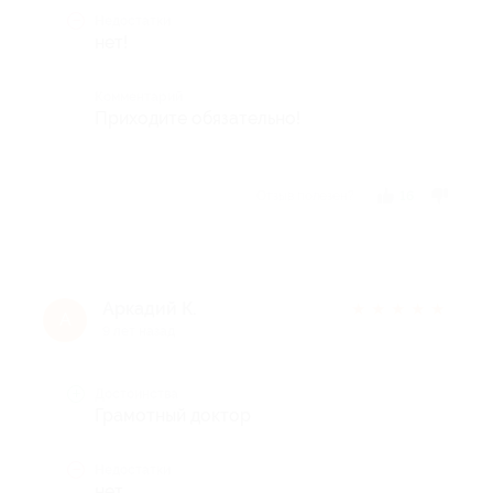
Недостатки
нет!
Комментарий
Приходите обязательно!
Отзыв полезен?
16
Аркадий К.
★
★
★
★
★
А
9 лет назад
Достоинства
Грамотный доктор
Недостатки
нет