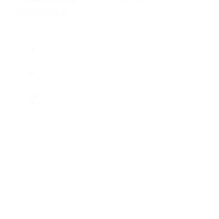
+7 (8442) 50-09-71, +7
(927) 510-03-15
(927) 510-09-71