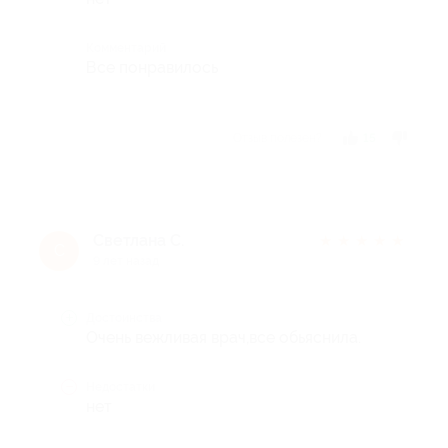
Комментарий
Все понравилось
Отзыв полезен?
15
Светлана С.
★
★
★
★
★
С
9 лет назад
Достоинства
Очень вежливая врач,все обьяснила.
Недостатки
нет