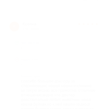
Ксения
★
★
★
★
★
К
9 лет назад
Достоинства
-
Недостатки
-
Комментарий
спасибо большое доктору за
стерилизацию нашей кошки и клинике
за такую акцию, все грамотно, отличное
отношение,видно что доктор
действительно любит животных, наша
кошка буйная,но к ней нашли подход)
шовчик быстро зажил, кошка чувствует