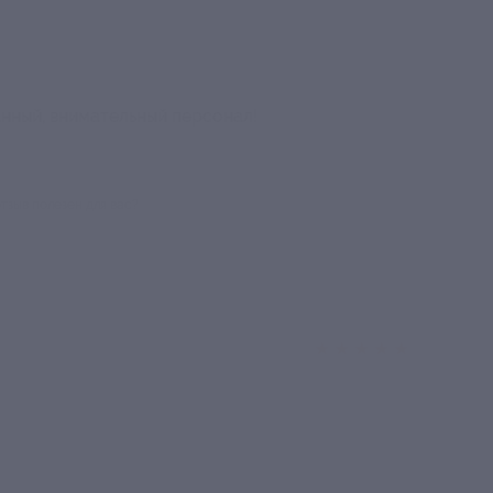
нный, внимательный персонал!
отзыв полезен для вас?
★
★
★
★
★