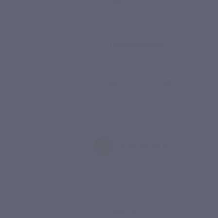
Недостатки
-
Комментарий
Понравилось!)
Был ли 
Анастасия М.
А
10 лет назад
Достоинства
-
Недостатки