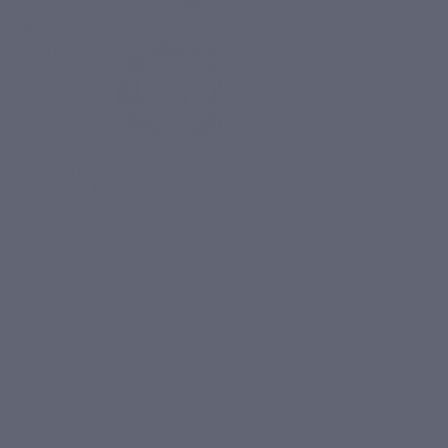
зация или газожидкостний
 в центре «Эс Класс Клиник»
тузова ул, д. 15
Куплено 49
.