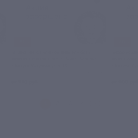
–81%
–70%
RF-лифтинг с пилингом лица или без в
Биоревитали
медицинском центре «Эс Класс Клиник»
пилинг лица
г. Калуга, Кутузова ул, д. 15
г. Калуга, Ку
о 65
Куплено 73
от 950 руб.
от 600 руб
1
2
3
4