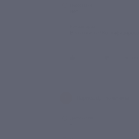
Недостатки
нет
Комментарий
Все отлично! Квалифицирова
Был ли 
Лариса Д.
Л
10 лет назад
Достоинства
-