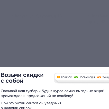
г. Калуга, ул. Кутузова, д. 15
г. Челябин
пр-т, д. 43в
Возьми скидки
с собой
Скачивай наш тулбар и будь в курсе самых выгодных акций,
промокодов и предложений по кэшбеку!
При открытии сайтов он уведомит
о наличии скидок!