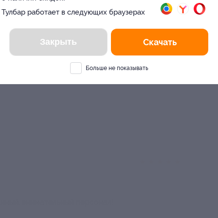
Вы находитесь в городе
Тулбар работает в следующих браузерах
Москва
?
Да
Нет
Закрыть
Скачать
Больше не показывать
★
★
★
★
★
нный, внимательный персонал!