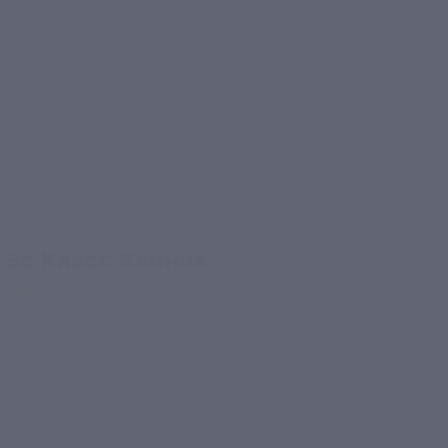
Для Вашего бизнеса
Блог
Франчайзинг
Воп
Промокоды
Кэшбэк
Афиша города
Эс Класс Клиник
4.93
★
★
★
★
★
35
отзывов