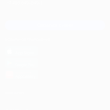
+7 495 649-649-1
Для звонка из Москвы
и регионов России
Связаться с нами
МОБИЛЬНОЕ ПРИЛОЖЕНИЕ
загрузить в
App Store
загрузить в
Google Play
загрузить в
AppGallery
КОМПАНИЯ