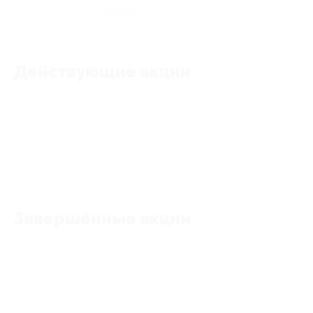
★
★
★
★
★
0
отзывов
Действующие акции
Акции отсутствуют
Завершённые акции
Акции отсутствуют