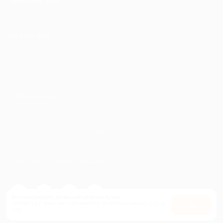
ИНФОРМАЦИЯ
ПАРТНЕРАМ
© 2010-2026 BIGLION
Обработка персональных данных
Пользовательское соглашение
Публичная оферта
Гарантия, поддержка
24 часа и возврат средств
Перейти на полную версию сайта
Используем куки, чтобы сайт работал лучше.
Оставаясь с нами, вы соглашаетесь на использование
файлов
Оk
куки.