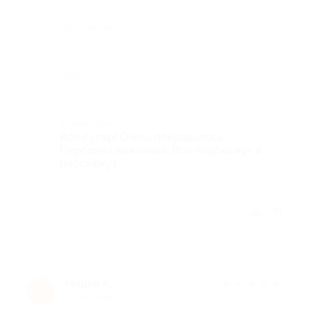
Достоинства
-
Недостатки
-
Комментарий
Все супер! Очень понравилось.
Персонал вежливый. Все подскажут и
расскажут.
Отзыв полезен?
Мария К.
★
★
★
★
★
М
10 лет назад