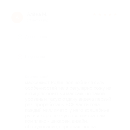
Алёна М.
★
★
★
★
★
А
10 лет назад
Достоинства
-
Недостатки
-
Комментарий
массажист Родин волшебник.в силу
особенностей тела регулярно хожу на
антицеллюоитный массаж, но такой
уровень и такую отдачу видела первый
раз. проработаны ВСЕ части тела,
каждый миллиметр. у него волшебные
руки и хорошее чувство юмора. сам
комплекс - шикарен. дизайн,
оборудование, персонал. полна