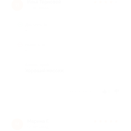
Илья Терновой
★
★
★
★
★
И
10 лет назад
Достоинства
-
Недостатки
-
Комментарий
Хороший массаж
Отзыв полезен?
1
Марина Г.
★
★
★
★
★
М
10 лет назад