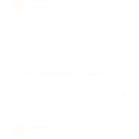
Ольга Б.
★
★
★
★
★
О
10 лет назад
Достоинства
-
Недостатки
-
Комментарий
Хороший преподаватель по йоге!
Отзыв полезен?
1
Евгения Ш.
★
★
★
★
★
Е
10 лет назад