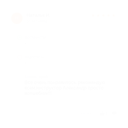
Наталья И.
★
★
★
★
★
Н
10 лет назад
Достоинства
-
Недостатки
-
Комментарий
Все очень понравилось, рекомендую
всем,инструктор Александр просто
волшебник!!!
Отзыв полезен?
1