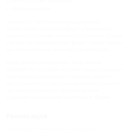
Эллиптические тренажёры;
Беговые дорожки.
Начинайте с персональных консультаций у
инструкторов, которые подберут упражнения и
поделятся секретами опытных спортсменов. Скидки
и купоны на посещение зала “Фиджи” предоставляют
как новым клиентам, так и завсегдатаям клуба.
Среди фитнес-направлений - йога, пилатес,
аэробика. На групповых встречах тренеры заряжают
позитивом и положительной энергией, а значит,
сдаться на полпути и бросить занятия не получится.
Промокоды и скидки на абонементы тоже
поддержат ваше желание записаться в “Фиджи”.
Релаксация
Популярность аквааэробики объясняется