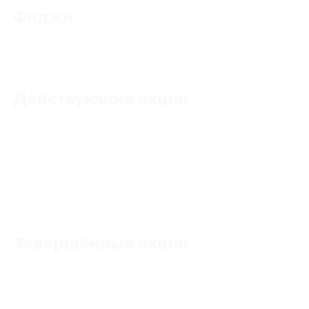
Фиджи
4.89
★
★
★
★
★
27
отзывов
Действующие акции
Акции отсутствуют
Завершённые акции