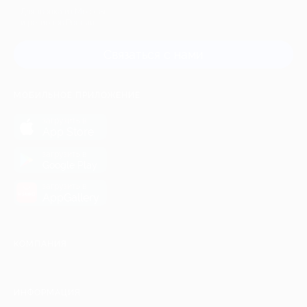
Для звонка из Москвы
и регионов России
Связаться с нами
МОБИЛЬНОЕ ПРИЛОЖЕНИЕ
загрузить в
App Store
загрузить в
Google Play
загрузить в
AppGallery
КОМПАНИЯ
ИНФОРМАЦИЯ