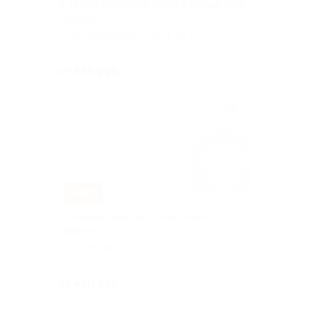
8, 12 или 16 занятий йогой в студии йоги
«Фиджи»
Краснознаменская ул, д. 25-б
Куплено 35
от 666 руб.
–65%
Различные виды массажа в центре
«Фиджи»
г. Волгоград,
Краснознаменская ул, д. 25Б
Куплено 56
от 420 руб.