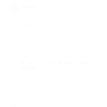
Ольга С.
★
★
★
★
★
О
10 лет назад
Достоинства
-
Недостатки
-
Комментарий
Сервис замечательный) Тренер по йоге
молодец!
Отзыв полезен?
1