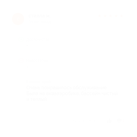
стелла м.
★
★
★
★
★
с
10 лет назад
Достоинства
-
Недостатки
-
Комментарий
Очень понравилось обслуживание .
Была на аквааэробике, бассейн чистый
и теплый.
Отзыв полезен?
1