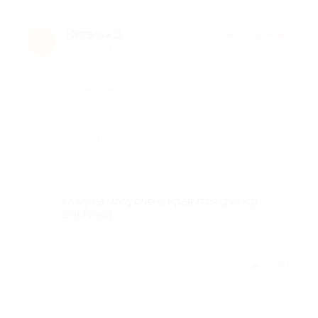
Наталья Д.
★
★
★
★
★
Н
10 лет назад
Достоинства
-
Недостатки
-
Комментарий
Хожу на йогу,очень нравится,тренер
отличный.
Отзыв полезен?
1