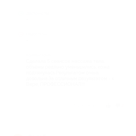
Достоинства
-
Недостатки
-
Комментарий
Сделала 5 сеансов массажа тела,
объемы реально уменьшились, кожа
подтянулась.Результатом очень
довольна.За отличным результатом - к
Вере, ПРОФЕССИОНАЛ!!!
Отзыв полезен?
2