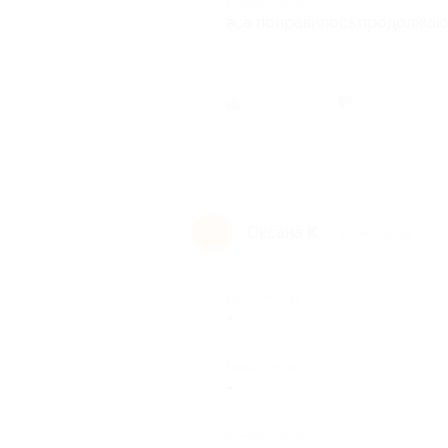
Комментарий
все понравилось,продолжаю
Был ли 
Оксана К.
О
10 лет назад
Достоинства
-
Недостатки
-
Комментарий