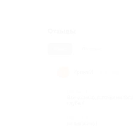
Отзывы
Новые
Полезные
Ирина И.
И
9 лет назад
Достоинства
Все хорошо, девочки молодц
клубе ))
Недостатки
не выявлено )