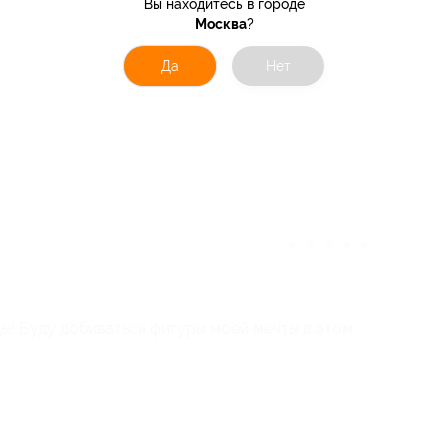
Вы находитесь в городе
Москва
?
Да
Нет
★
★
★
★
★
ы! Буду добиваться фигуры моей мечты в этом