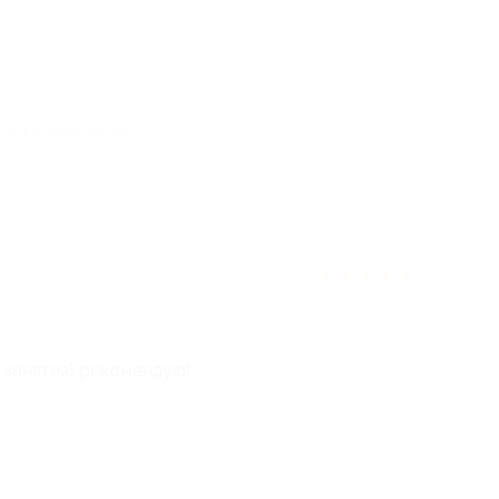
отзыв полезен для вас?
★
★
★
★
★
 занятия) рекомендую!