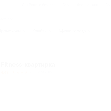
Для Вашего бизнеса
Блог
Франчайзинг
Воп
Промокоды
Кэшбэк
Афиша города
Fitness-квартирка
4.43
★
★
★
★
★
72
отзывa