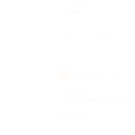
Комментарий
выше )
Был ли 
Екатерина Б.
Е
10 лет назад
Достоинства
все понравилось,продолжаю
Недостатки
-