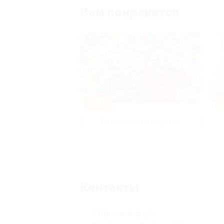
Вам понравится
-50%
-
р и педикюр
Развлечения для детей
Контакты
г. Краснодар, ул.