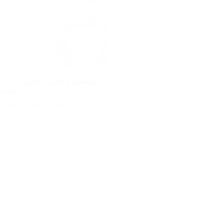
тий по одному из направлений в
артирке»
р, Красноармейская ул,
Куплено 104
.