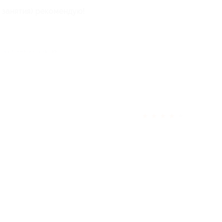
 занятия) рекомендую!
отзыв полезен для вас?
★
★
★
★
★