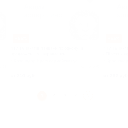
–65%
–65%
4 или 8 занятий танцами по одному из
4 или 8 заня
предложенных направлений
«Fitness-кв
г. Краснодар, Красноармейская ул,
г. Краснода
д. 65
д. 65
о 98
Куплено 79
от 210 руб.
от 262 руб
1
2
3
4