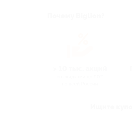
Почему Biglion?
> 10 тыс. акций
со скидками до 90%
по всей России
Ищите купо