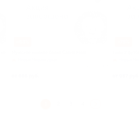
–63%
–75%
 на
Мужское нижнее белье Calvin Klein
1 или 2 футб
Новые Черёмушки
Новые Ч
Куплено 119
о 91
от 666 руб.
от 987 руб
1
2
3
4