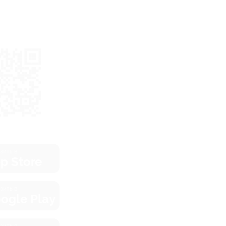
зить в
p Store
зить в
ogle Play