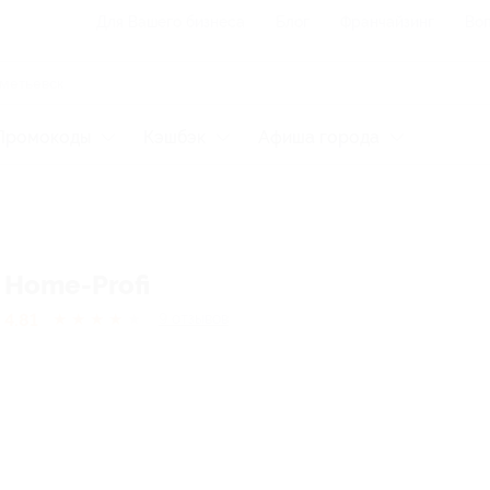
Для Вашего бизнеса
Блог
Франчайзинг
Воп
Промокоды
Кэшбэк
Афиша города
Home-Profi
4.81
★
★
★
★
★
9
отзывов