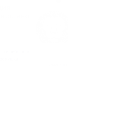
олки либо поло
ерёмушки
Куплено 160
.