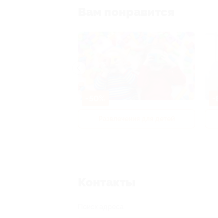
Вам понравится
-50%
-
р и педикюр
Развлечения для детей
Контакты
Поиск адреса