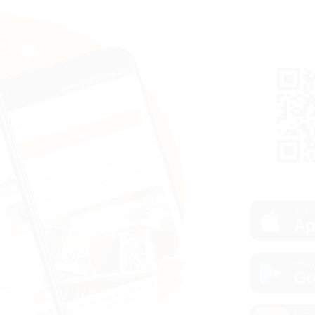
загру
Ap
загру
Go