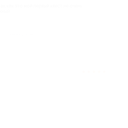
так как это мой первый квест не очень
жный
отзыв полезен для вас?
★
★
★
★
★