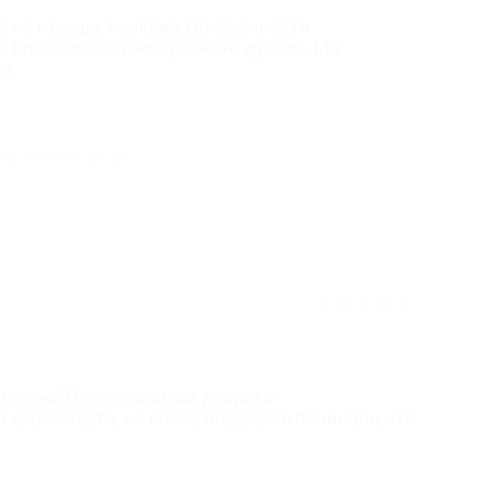
о не меньше 4человек.По сложности
. Единственный минус очень душно... Мы
та
отзыв полезен для вас?
★
★
★
★
★
тлично! Очень приятная девушка-
о сложновато, но после подсказки понимали, что