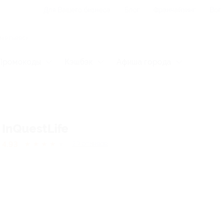
Для Вашего бизнеса
Блог
Франчайзинг
Воп
Промокоды
Кэшбэк
Афиша города
InQuestLife
4.93
★
★
★
★
★
29
отзывов