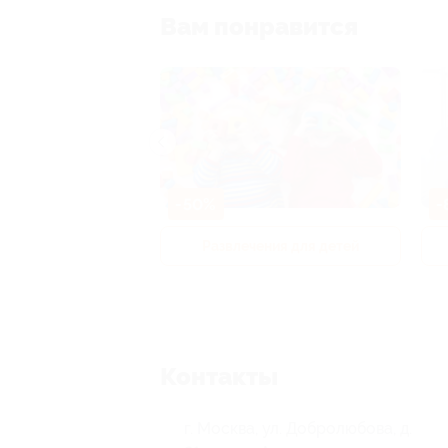
Вам понравится
-50%
-
р и педикюр
Развлечения для детей
Контакты
г. Москва, ул. Добролюбова, д.