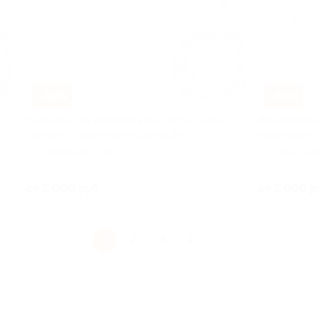
–50%
–50%
Участие в двухчасовой квест-игре «Семь
Двухчасовая
грехов» от компании InQuestLife
компании InQ
Тимирязевская
Тимирязе
 179
Куплено 193
от 2 000 руб.
от 2 000 р
1
2
3
4