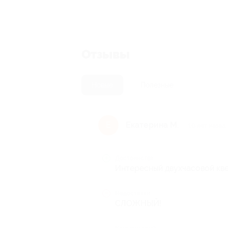
Отзывы
Новые
Полезные
Екатерина М.
Е
10 лет назад
Достоинства
Интересный двухчасовой кве
Недостатки
СЛОЖНЫЙ!