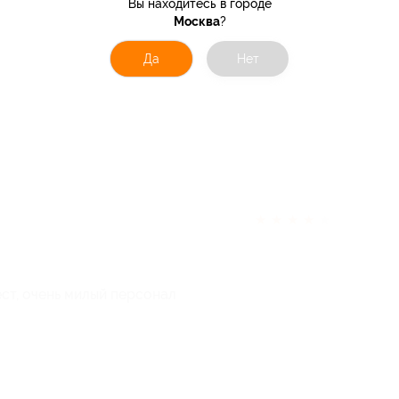
Вы находитесь в городе
Москва
?
Да
Нет
★
★
★
★
★
ст, очень милый персонал