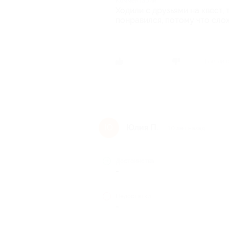
Комментарий
Ходили с друзьями на квест, 
понравился, потому что сло
Был ли 
Юлия П.
Ю
10 лет назад
Достоинства
-
Недостатки
-