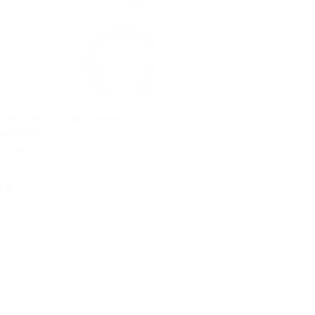
 квест-игра «Семь грехов» от
uestLife
вская
Куплено 142
уб.