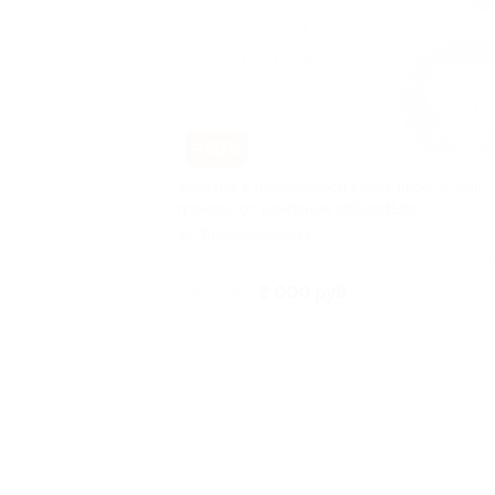
–50%
Участие в двухчасовой квест игре «Семь
грехов» от компании InQuestLife
Тимирязевская
Куплено
2 000 руб.
4 000 руб.