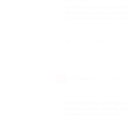
Комментарий
Советую сходить .желательн
5баллов,есть свои заморочки
остались в восторге от квес
Был ли 
Наталья З.
Н
10 лет назад
Достоинства
Все понравилось, все было о
администратор. Для нас был
можно было догадаться.
Недостатки