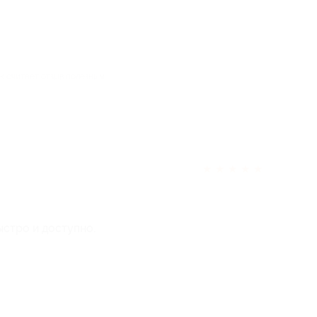
ек считает отзыв полезным
★
★
★
★
★
ыстро и доступно.