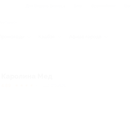
Для Вашего бизнеса
Блог
Франчайзинг
Воп
Промокоды
Кэшбэк
Афиша города
Каролина Мед
4.89
★
★
★
★
★
218
отзывов