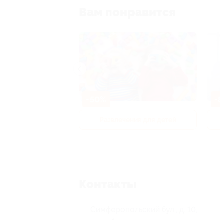
Вам понравится
-50%
-
р и педикюр
Развлечения для детей
Контакты
Симферопольский бул., д. 10,