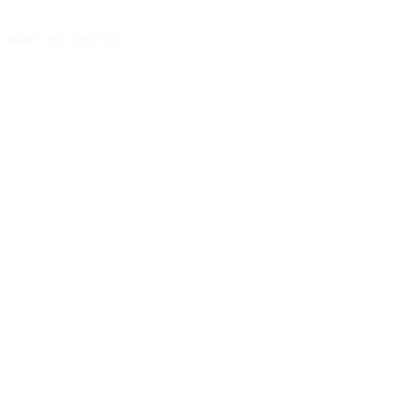
ы анализов быстро
отзыв полезен для вас?
★
★
★
★
★