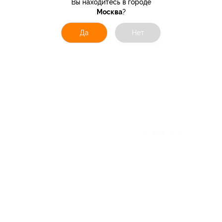
Вы находитесь в городе
Москва
?
Да
Нет
★
★
★
★
★