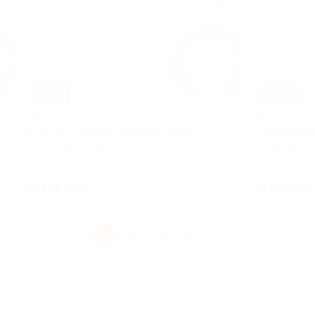
–68%
–68%
Обследование мужского, женского здоровья
Обследовани
и другое в центре «Каролина Мед»
и другое в 
Нахимовский проспект
Нахимовс
но 8
Куплено 30
от 544 руб.
от 544 руб.
1
2
3
4