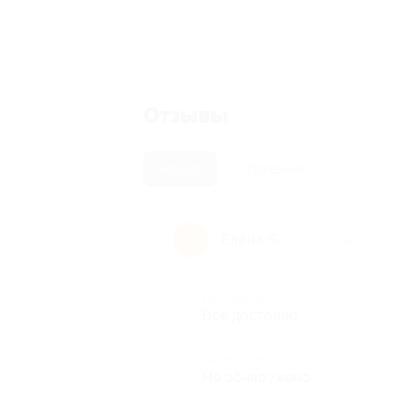
Отзывы
Новые
Полезные
Елена Б.
Е
9 лет назад
Достоинства
Все достойно
Недостатки
Не обнаружено