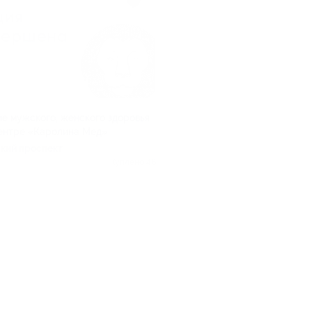
е мужского, женского здоровья
центре «Каролина Мед»
кий проспект
Куплено 46