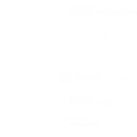
Комментарий
Все понравилось, результат
Был ли 
Наталья П.
Н
9 лет назад
Достоинства
Нормально. Быстро.
Недостатки
Не заметила.