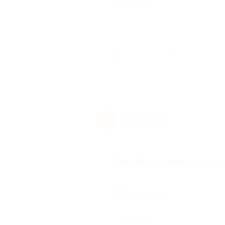
Комментарий
----
1 челов
1
Владлен Х.
В
9 лет назад
Достоинства
Спокойно, не многолюдно, б
Недостатки
не обнаружил
Комментарий