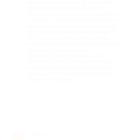
рассчитываете на нее, то уточняйте
сразу у мастера сколько будет
доплата,чтобы не попасть в неловкую
ситуацию...). Я этого не сделала, и моя
доплата оказалась по стоимости еще
двух таких купонов! Скандалить не
хотелось, так как результат очень
порадовал! Так что, любители халявы, не
прокатит! Качество стоит
денег,которые потом вы все равно
заплатите. Приду ли еще?! Нет. Буду
вписываться в плотный режим своего
мастера. Качество тоже, но оплата
ниже и без купонов.
Отзыв полезен?
2
Айгуль
★
★
★
★
★
А
7 лет назад