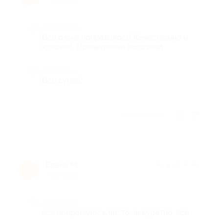
Достоинства
Все очень понравилось! Качественно и
красиво. Приветливый персонал.
Недостатки
Все супер!
Отзыв полезен?
Елена М.
★
★
★
★
★
Е
7 лет назад
Достоинства
всё понравилось: чисто, аккуратно, всё