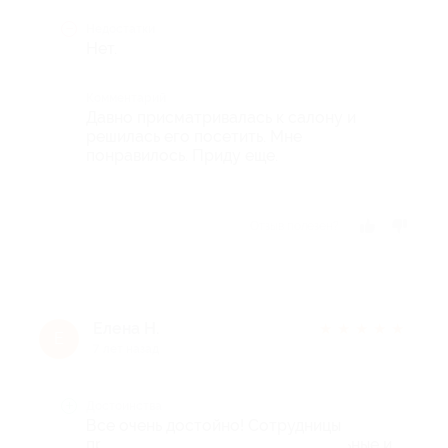
Недостатки
Нет.
Комментарий
Давно присматривалась к салону и
решилась его посетить. Мне
понравилось. Приду еще.
Отзыв полезен?
Елена Н.
★
★
★
★
★
Е
7 лет назад
Достоинства
Все очень достойно! Сотрудницы
просто душечки - очень внимательные и