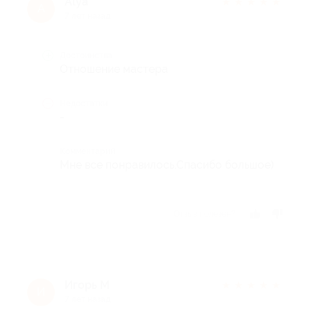
Alya
★
★
★
★
★
A
7 лет назад
Достоинства
Отношение мастера
Недостатки
-
Комментарий
Мне все понравилось.Спасибо большое)
Отзыв полезен?
Игорь М
★
★
★
★
★
И
7 лет назад