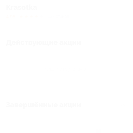
Krasotka
4.95
★
★
★
★
★
123
отзывa
Действующие акции
Акции отсутствуют
Завершённые акции