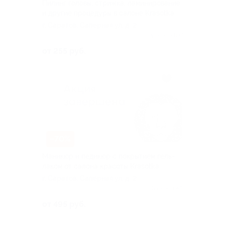
Пилинг головы, стрижка, ламинирование
и другие процедуры в салоне Krasotka
г. Саратов, Саперная ул, д. 2
Куплено 107
от 255 руб.
–70%
Маникюр и педикюр с покрытием гель-
лаком от салона красоты Krasotka
г. Саратов, Сапёрная ул, д. 2
Куплено 48
от 495 руб.