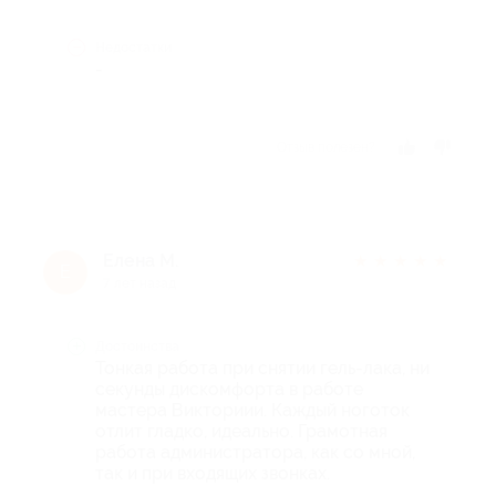
Недостатки
-
Отзыв полезен?
Елена М.
★
★
★
★
★
Е
7 лет назад
Достоинства
Тонкая работа при снятии гель-лака, ни
секунды дискомфорта в работе
мастера Викториии. Каждый ноготок
отлит гладко, идеально. Грамотная
работа администратора, как со мной,
так и при входящих звонках.