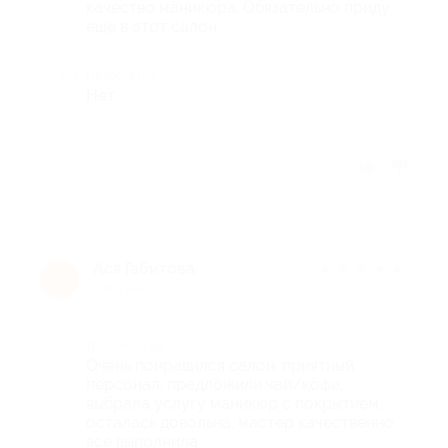
качество маникюра. Обязательно приду
еще в этот салон
Недостатки
Нет
Отзыв полезен?
Ася Габитова
★
★
★
★
★
А
7 лет назад
Достоинства
Очень понравился салон, приятный
персонал, предложили чай/кофе,
выбрала услугу маникюр с покрытием,
осталась довольна, мастер качественно
все выполнила