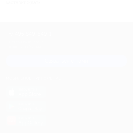
заставит ждать!
+7 495 649-649-1
Для звонка из Москвы
и регионов России
Связаться с нами
МОБИЛЬНОЕ ПРИЛОЖЕНИЕ
загрузить в
App Store
загрузить в
Google Play
загрузить в
AppGallery