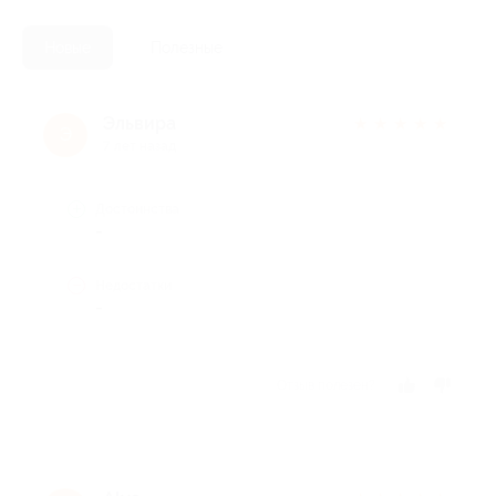
Новые
Полезные
Эльвира
★
★
★
★
★
Э
7 лет назад
Достоинства
-
Недостатки
-
Отзыв полезен?