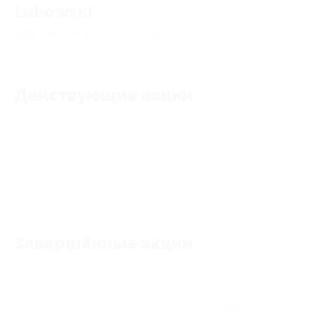
Lebowski
4.67
★
★
★
★
★
403
отзывa
Действующие акции
Акции отсутствуют
Завершённые акции