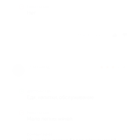
Недостатки
Нет
Отзыв полезен?
★
★
★
★
★
7 лет назад
Достоинства
Еда, напитки, обслуживание
Недостатки
Мало легких мячей.
Комментарий