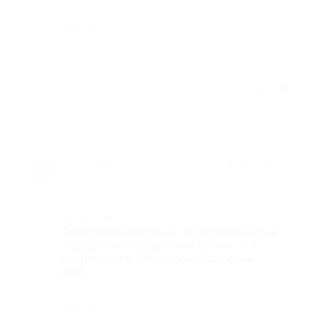
Недостатки
-
Отзыв полезен?
★
★
★
★
★
7 лет назад
Достоинства
Отзывчивый персонал, обслуживание на
твердую пять!отдыхали с детьми, всё
понравилось. Обязательно посетим
ещё!
Недостатки