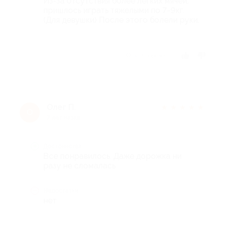
Из-за отсутствия более лёгких мячей,
пришлось играть тяжелыми по 7-9кг.
(Для девушки) После этого болели руки.
Отзыв полезен?
Олег П.
★
★
★
★
★
О
7 лет назад
Достоинства
Все понравилось. Даже дорожка ни
разу не сломалась
Недостатки
нет