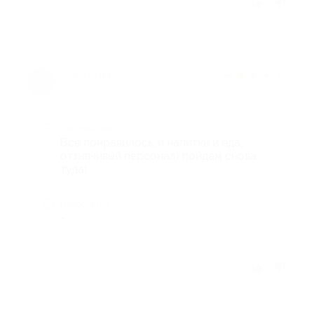
Отзыв полезен?
★
★
★
★
★
7 лет назад
Достоинства
Все понравилось, и напитки и еда,
отзывчивый персонал) пойдем снова
туда!
Недостатки
-
Отзыв полезен?