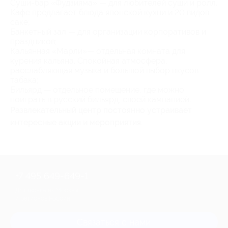
Суши-бар «Фудзияма» — для любителей суши и ролл.
Кафе предлагает блюда японской кухни и 20 видов
саке;
Банкетный зал — для организации корпоративов и
праздников;
Кальянная «Марли»— отдельная комната для
курения кальяна. Спокойная атмосфера,
расслабляющая музыка и большой выбор вкусов
табака;
Бильярд — отдельное помещение, где можно
поиграть в русский бильярд, своей кампанией.
Развлекательный центр постоянно устраивает
интересные акции и мероприятия.
+7 495 649-649-1
Для звонка из Москвы
и регионов России
Связаться с нами