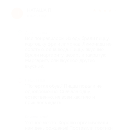
НАТАША П.
★
★
★
★
★
Н
8 лет назад
Достоинства
Все понравилось! Из еды брали пиццу,
картошку фри и лимонад. Лимонады не
советую, одна вода. Пиццы вкусные.
Брали маргариту, цезарь и закрытую.
Маргариту ели вкуснее, другие
вкусные.
Недостатки
"Потертая обувь" Пиццы подали не
одновременно, Сначала одну,
естественно, не всем хватило и
пришлось ждать.
Комментарий
Уютное место. Хорошо организовали
нам день рожденья! Поставили тортики