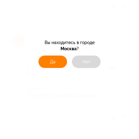
Отзыв полезен?
Клавдия Л.
★
★
★
★
★
К
Вы находитесь в городе
7 лет назад
Москва
?
Да
Нет
Достоинства
Праздновали день рождение, прошло
все хорошо
Недостатки
Постоянно ломалась дорожка
Отзыв полезен?