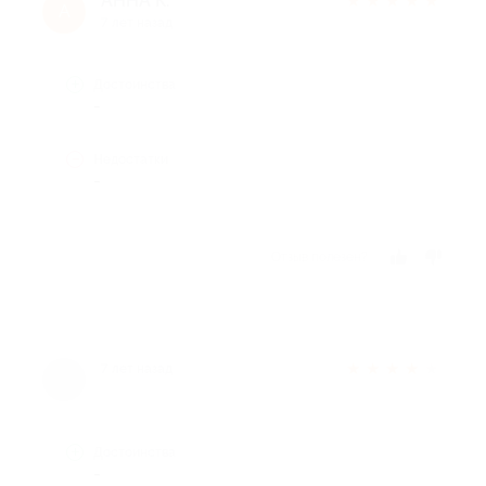
АННА К.
★
★
★
★
★
А
7 лет назад
Достоинства
-
Недостатки
-
Отзыв полезен?
★
★
★
★
★
7 лет назад
Достоинства
-