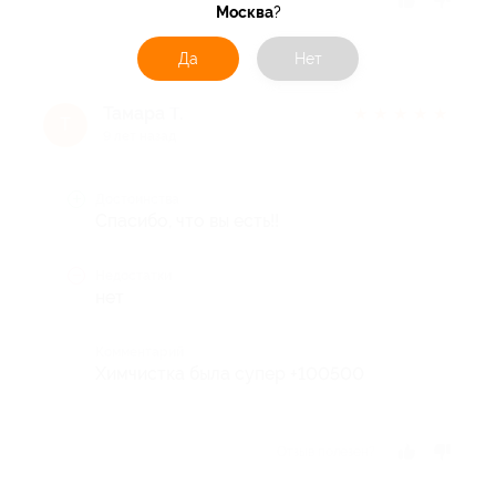
Москва
?
Да
Нет
Тамара Т.
★
★
★
★
★
Т
9 лет назад
Достоинства
Спасибо, что вы есть!!
Недостатки
нет
Комментарий
Химчистка была супер +100500
Отзыв полезен?