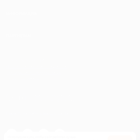
ИНФОРМАЦИЯ
ПАРТНЕРАМ
© 2010-2026 BIGLION
Обработка персональных данных
Пользовательское соглашение
Публичная оферта
Гарантия, поддержка
24 часа и возврат средств
Перейти на полную версию сайта
Используем куки, чтобы сайт работал лучше.