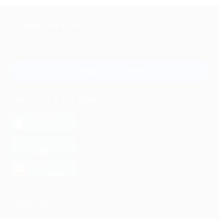
+7 495 649-649-1
Для звонка из Москвы
и регионов России
Связаться с нами
МОБИЛЬНОЕ ПРИЛОЖЕНИЕ
загрузить в
App Store
загрузить в
Google Play
загрузить в
AppGallery
КОМПАНИЯ