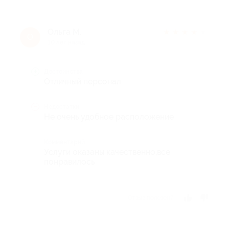
Ольга М.
★
★
★
★
★
О
10 лет назад
Достоинства
Отличный персонал
Недостатки
Не очень удобное расположение
Комментарий
Услуги оказаны качественно,все
понравилось
Отзыв полезен?