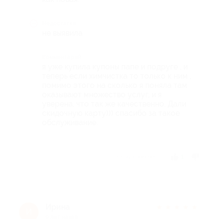
Недостатки
не выявила
Комментарий
я уже купила купоны папе и подруге , и
теперь если химчистка то только к ним ,
помимо этого на сколько я поняла там
оказывают множество услуг, и я
уверена, что так же качественно. Дали
скидочную карту))) спасибо за такое
обслуживание.
Отзыв полезен?
1
Ирина
★
★
★
★
★
И
9 лет назад