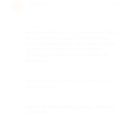
Лидия Л.
★
★
★
★
★
Л
9 лет назад
Достоинства
Всё понравилось, за сутки машина была
вычищена и высушена: в помещении +
есть тепловые пушки, но можно машину
держать подольше в автоцентре.
Добираться удобно и на машине и за
машиной.
Недостатки
Из машины не хочется выходить после
такой чистки.
Комментарий
Могут не принимать карточки, заранее
уточняйте.