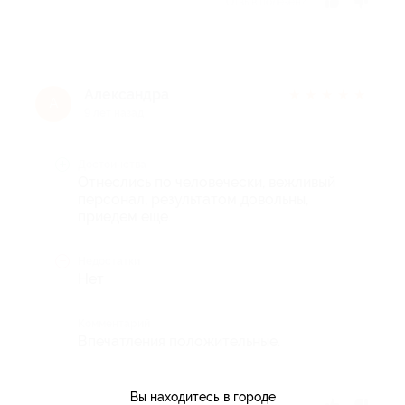
Отзыв полезен?
Александра
★
★
★
★
★
А
9 лет назад
Достоинства
Отнеслись по человечески, вежливый
персонал, результатом довольны,
приедем еще.
Недостатки
Нет
Комментарий
Впечатления положительные.
Вы находитесь в городе
Отзыв полезен?