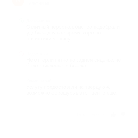
М
9 лет назад
Достоинства
Отличный персонал, быстро подобрали
удобное для нас время, хорошо
почистили машину
Недостатки
Не оттерли пятно на заднем сиденье, не
было заявленного блеска
Комментарий
Услугу предоставили на твердую 4,
возможно обращусь в этот центр еще.
Отзыв полезен?