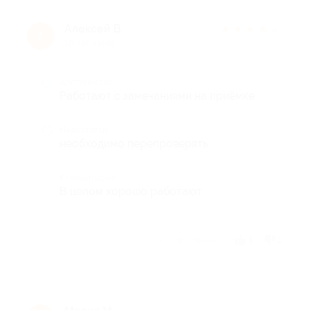
Алексей В.
★
★
★
★
★
А
10 лет назад
Достоинства
Работают с замечаниями на приёмке
Недостатки
необходимо перепроверять
Комментарий
В целом хорошо работают
Отзыв полезен?
1
1