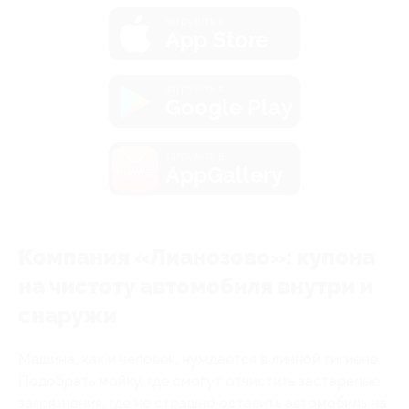
загрузить в
App Store
загрузить в
Google Play
загрузить в
AppGallery
Компания «Лианозово»: купона
на чистоту автомобиля внутри и
снаружи
Машина, как и человек, нуждается в личной гигиене.
Подобрать мойку, где смогут отчистить застарелые
загрязнения, где не страшно оставить автомобиль на