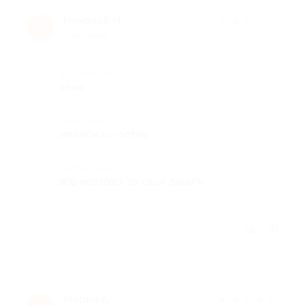
Николай Н.
★
★
★
★
★
Н
9 лет назад
Достоинства
цена
Недостатки
нюансы качества
Комментарий
всё неплохо, за свои деньги...
Отзыв полезен?
Мария К.
★
★
★
★
★