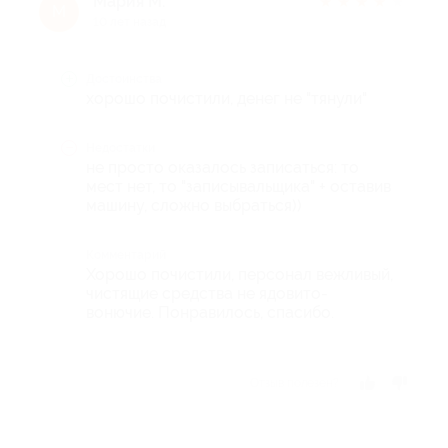
Мария М.
★
★
★
★
★
М
10 лет назад
Достоинства
хорошо почистили, денег не "тянули"
Недостатки
не просто оказалось записаться: то
мест нет, то "записывальщика" + оставив
машину, сложно выбраться))
Комментарий
Хорошо почистили, персонал вежливый,
чистящие средства не ядовито-
вонючие. Понравилось, спасибо.
Отзыв полезен?