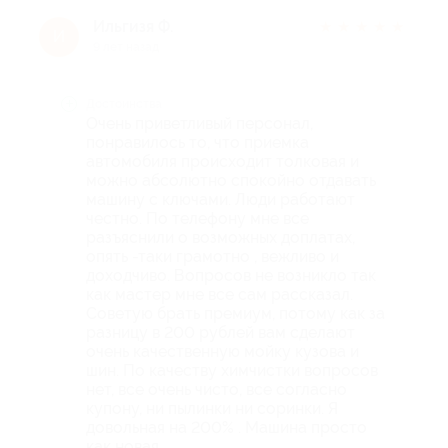
Ильгизя Ф.
★
★
★
★
★
И
9 лет назад
Достоинства
Очень приветливый персонал,
понравилось то, что приемка
автомобиля происходит толковая и
можно абсолютно спокойно отдавать
машину с ключами. Люди работают
честно. По телефону мне все
разъяснили о возможных доплатах,
опять -таки грамотно , вежливо и
доходчиво. Вопросов не возникло так
как мастер мне все сам рассказал.
Советую брать премиум, потому как за
разницу в 200 рублей вам сделают
очень качественную мойку кузова и
шин. По качеству химчистки вопросов
нет, все очень чисто, все согласно
купону, ни пылинки ни соринки. Я
довольная на 200% . Машина просто
как новая.