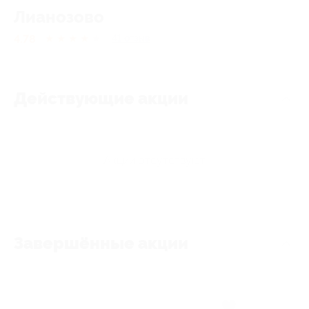
Лианозово
4.78
★
★
★
★
★
41
отзыв
Действующие акции
Акции отсутствуют
Завершённые акции