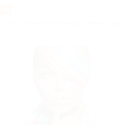
Услуги
Отели
Туры
Промокоды
Кэшбэк
Афиша 
Бренды
Lokon'off