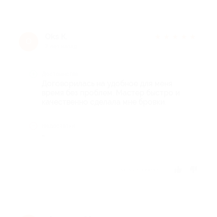
Oks К.
★
★
★
★
★
O
7 лет назад
Достоинства
Договорилась на удобное для меня
время без проблем. Мастер быстро и
качественно сделала мне бровки.
Недостатки
-
Отзыв полезен?