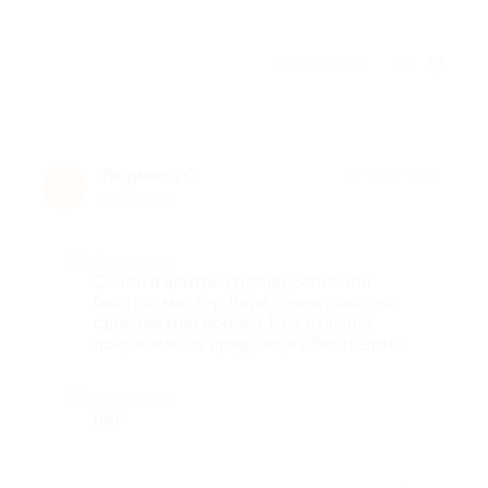
Отзыв полезен?
Людмила С.
★
★
★
★
★
Л
7 лет назад
Достоинства
Салон в центре города, записали
быстро, мастер Лера очень классно
сделала мне бровки. Все отлично,
понравилось, приду еще обязательно
Недостатки
нет