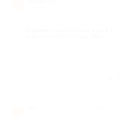
elenaserg01
★
★
★
★
★
e
7 лет назад
Достоинства
Понравился результат окрашивания! Я
довольна, спасибо мастеру Лере!
Недостатки
-
Отзыв полезен?
Alia
★
★
★
★
★
A
7 лет назад
Достоинства