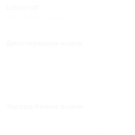
Lokon'off
4.91
★
★
★
★
★
94
отзывa
Действующие акции
Акции отсутствуют
Завершённые акции