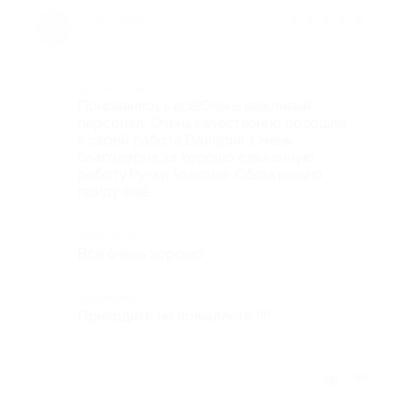
★
★
★
★
★
7 лет назад
Достоинства
Понравилось всё!Очень вежливый
персонал. Очень качественно подошла
к своей работе Валерия .Очень
благодарна за хорошо сделанную
работу.Ручки золотые .Обязательно
приду ещё
Недостатки
Все очень хорошо
Комментарий
Приходите не пожалеете !!!!
Отзыв полезен?