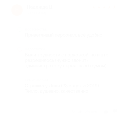
Надежда Ц.
★
★
★
★
★
Н
6 лет назад
Достоинства
Приветливый персонал, всё удобно.
Недостатки
Были трудности с парковкой, но и это
разрешилось (нужно звонить
администратору перед шлагбаумом).
Комментарий
Стрижка у Лили (23 августа 2019).
Тепло, душевно, качественно.
Отзыв полезен?