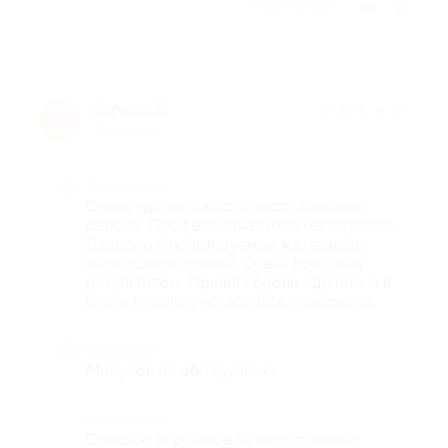
Отзыв полезен?
Зарема Б.
★
★
★
★
★
З
7 лет назад
Достоинства
Очень удобное месторасположение
салона. Профессиональное мастерство
Валерии и используемые материалы
выше всяких похвал. Очень довольна
результатом. Пришла брови сделать, а в
итоге и подстриглась. Все прекрасно.
Недостатки
Минусов не обнаружено.
Комментарий
Спасибо огромное за качественные