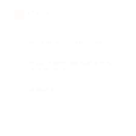
Ксения У.
★
★
★
★
★
К
6 лет назад
Достоинства
Хороший мастер, учла пожелания
Недостатки
Уход не оправдал ожиданий, волосы
остались сухими
Комментарий
Рекомендую
Отзыв полезен?