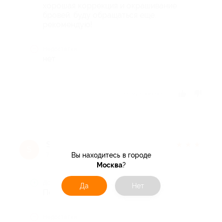
хорошая коррекция и окрашивание
бровей. буду обращаться еще.
рекомендую!
Недостатки
нет
Отзыв полезен?
Svetik Б.
★
★
★
★
★
S
7 лет назад
Вы находитесь в городе
Москва
?
Достоинства
Да
Нет
Понравилось всё
Недостатки