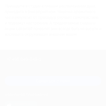
Приходите в студии в плохом расположении духа,
приходите в благоприятном. Чашечка ароматного
чая и результат от процедур улучшат самочувствие,
и поднимут настроение. А предлагаемые скидки и
акции Lokon’off позволят вам всегда быть на высоте и
восхищать окружающих внешним видам.
+7 495 649-649-1
Для звонка из Москвы
и регионов России
Связаться с нами
МОБИЛЬНОЕ ПРИЛОЖЕНИЕ
загрузить в