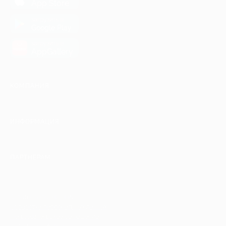
App Store
загрузить в
Google Play
загрузить в
AppGallery
КОМПАНИЯ
ИНФОРМАЦИЯ
ПАРТНЕРАМ
© 2010-2026 BIGLION
Обработка персональных данных
Пользовательское соглашение