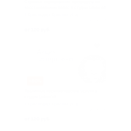
Стрижка, окрашивание, процедуры по
восстановлению волос в студии Lokon'off
г. Краснодар, Красная ул, д.
162/283
Куплено 38
от 120 руб.
–80%
Различные парикмахерские услуги в
студии Lokon'off
г. Краснодар, Красная ул, д.
162/283
Куплено 31
от 120 руб.