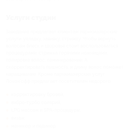
Услуги студии
Заведение предлагает клиентам парикмахерские
услуги: укладку, завивку, стрижку. Чтобы вернуть
волосам блеск и здоровье стоит воспользоваться
процедурами: стрижка горячими ножницами,
полировка волос, ламинирование. А
скорректировать пышность, и длину волос поможет
наращивание. Кроме парикмахерских услуг
Локон’офф предлагает посетителям недорого:
корректировку бровей;
вибро-турбо солярий;
LPG массаж и SPA-процедуры;
визаж;
маникюр и педикюр.