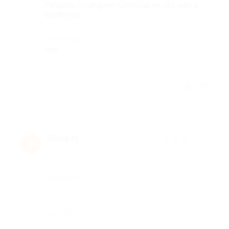
Укладка по форме сделана не так, как я
привыкла.
Комментарий
Нет
Отзыв полезен?
Даша Н.
★
★
★
★
★
Д
7 лет назад
Достоинства
-
Недостатки
-