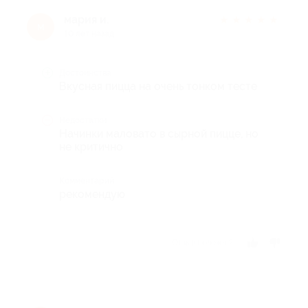
мария и.
★
★
★
★
★
м
10 лет назад
Достоинства
Вкусная пицца на очень тонком тесте
Недостатки
Начинки маловато в сырной пицце, но
не критично
Комментарий
рекомендую
Отзыв полезен?