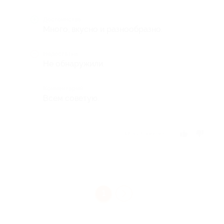
Достоинства
Много, вкусно и разнообразно.
Недостатки
Не обнаружили.
Комментарий
Всем советую.
Отзыв полезен?
1