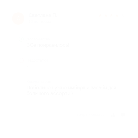
Светлана П.
★
★
★
★
★
С
10 лет назад
Достоинства
ВСе понравилось!
Недостатки
-
Комментарий
Побольше нужно имбиря и васаби для
большого ассорти )
Отзыв полезен?