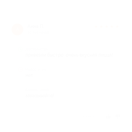
Анна П.
★
★
★
★
★
А
10 лет назад
Достоинства
привезли быстро. очень вкусная пицца!
Недостатки
нет
Комментарий
заказывайте!
Отзыв полезен?