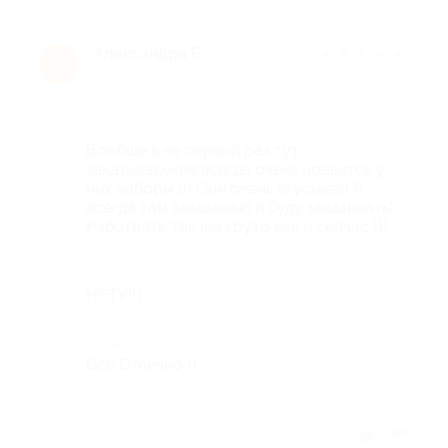
Александра Б.
★
★
★
★
★
А
10 лет назад
Достоинства
Вообще я не первый раз тут
заказываю,мне всегда очень нравится у
них наборы ))) Они очень вкусные)) Я
всегда там заказываю и буду заказывать)
Работайте так же круто как и сейчас )))
Недостатки
НЕТУ!))
Комментарий
Все Отлично ))
Отзыв полезен?