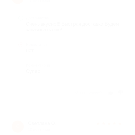
10 лет назад
Достоинства
Очень вкусно!!! Быстрая доставка!Будем
заказывать еще!
Недостатки
нет
Комментарий
Супер!
Отзыв полезен?
Светлана Ф.
★
★
★
★
★
С
10 лет назад