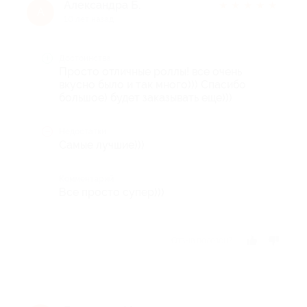
Александра Б.
★
★
★
★
★
А
10 лет назад
Достоинства
Просто отличные роллы! все очень
вкусно было и так много))) Спасибо
большое) будет заказывать еще)))
Недостатки
Самые лучшие)))
Комментарий
Все просто супер)))
Отзыв полезен?