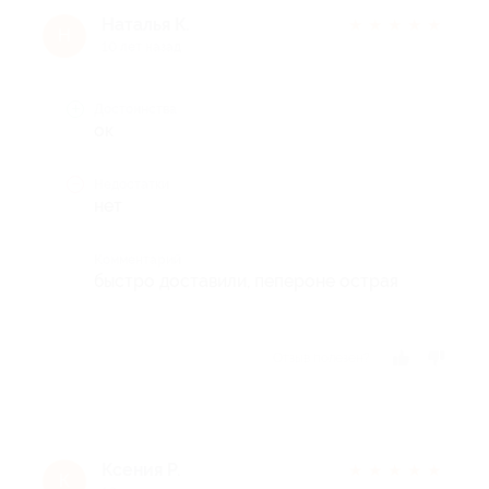
Наталья К.
★
★
★
★
★
Н
10 лет назад
Достоинства
ок
Недостатки
нет
Комментарий
быстро доставили, пепероне острая
Отзыв полезен?
Ксения Р.
★
★
★
★
★
К