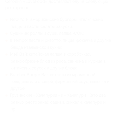
Сегодня «LoveFood» доставляет еду из следующих
ресторанов:
New York: американские бургеры, итальянские
пиццы и пасты, салаты, закуски;
Сушимин: роллы и суши, лапша WOK;
Il Tempo: паста и ризотто, пицца, фокачча и другие
блюда итальянской кухни;
Мэй Вэй: китайская лапша в коробочках,
разнообразие блюд из риса, свинина и курица в
китайских соусах и другие блюда;
Butcher Burger Bar: котлеты из мраморной
говядины или овощей, фирменный соус, выпечка и
другое;
Грузинские «Хачапурия» и «Хачапури» (это два
разных ресторана): сациви, хинкали, хачапури и
пр.