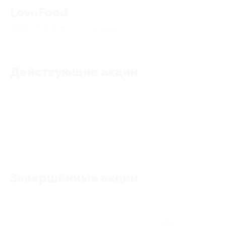
LoveFood
4.88
★
★
★
★
★
76
отзывов
Действующие акции
Акции отсутствуют
Завершённые акции