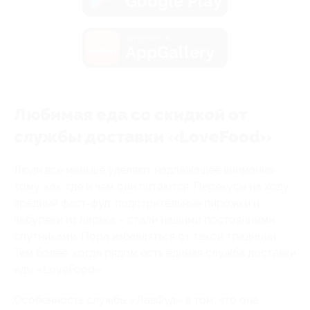
Google Play
загрузить в
AppGallery
Любимая еда со скидкой от
службы доставки «LoveFood»
Люди все меньше уделяют надлежащее внимание
тому, как, где и чем они питаются. Перекусы на ходу,
вредный фаст-фуд, подозрительные пирожки и
чебуреки из ларька – стали нашими постоянными
спутниками. Пора избавляться от такой традиции.
Тем более, когда рядом есть единая служба доставки
еды «LoveFood».
Особенность службы «ЛавФуд» в том, что она