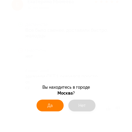
Екатерина Минеева
★
★
★
★
★
Е
10 лет назад
Достоинства
Все было свежее, доставили быстро,
молодцы
Недостатки
нет
Комментарий
заказали СЕТ 1 оказался просто
огромным, все очень вкусно и
Вы находитесь в городе
свежее.Спасибо большое.
Москва
?
Да
Нет
Отзыв полезен?